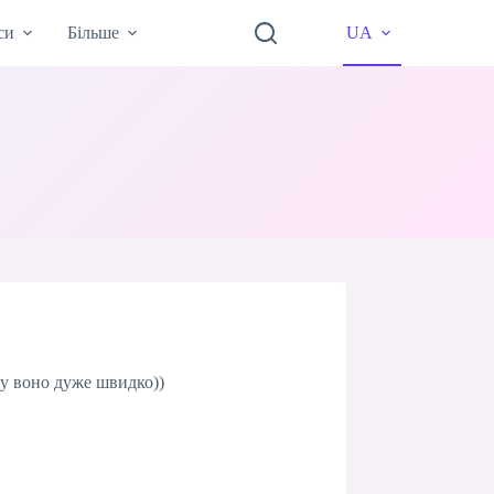
си
Більше
UA
олу воно дуже швидко))