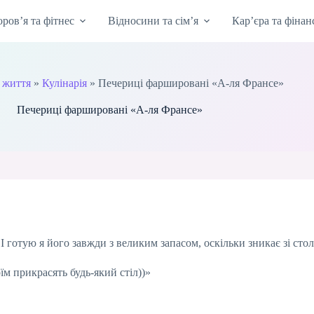
оров’я та фітнес
Відносини та сім’я
Кар’єра та фінан
 життя
»
Кулінарія
»
Печериці фаршировані «А-ля Франсе»
Печериці фаршировані «А-ля Франсе»
 І готую я його завжди з великим запасом, оскільки зникає зі ст
їм прикрасять будь-який стіл))»