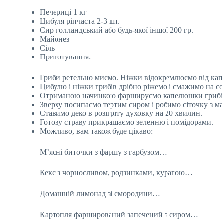
Печериці 1 кг
Цибуля ріпчаста 2-3 шт.
Сир голландський або будь-якої іншої 200 гр.
Майонез
Сіль
Приготування:
Гриби ретельно миємо. Ніжки відокремлюємо від ка
Цибулю і ніжки грибів дрібно ріжемо і смажимо на с
Отриманою начинкою фаршируємо капелюшки грибів,
Зверху посипаємо тертим сиром і робимо сіточку з м
Ставимо деко в розігріту духовку на 20 хвилин.
Готову страву прикрашаємо зеленню і помідорами.
Можливо, вам також буде цікаво:
М’ясні биточки з фаршу з гарбузом…
Кекс з чорносливом, родзинками, курагою…
Домашній лимонад зі смородини…
Картопля фарширований запечений з сиром…