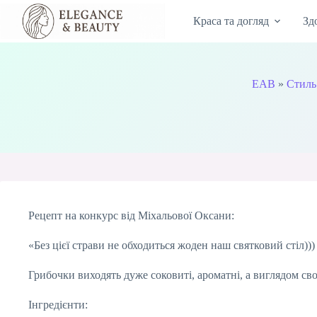
Перейти
до
Краса та догляд
Зд
вмісту
EAB
»
Стиль
Рецепт на конкурс від Міхальової Оксани:
«Без цієї страви не обходиться жоден наш святковий стіл)))
Грибочки виходять дуже соковиті, ароматні, а виглядом сво
Інгредієнти: