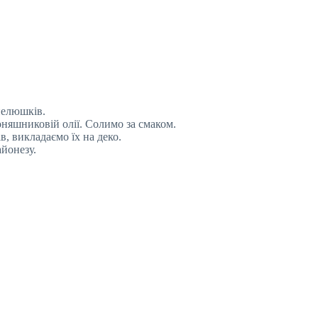
пелюшків.
оняшниковій олії. Солимо за смаком.
 викладаємо їх на деко.
айонезу.