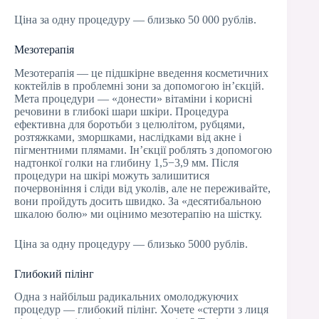
Ціна за одну процедуру — близько 50 000 рублів.
Мезотерапія
Мезотерапія — це підшкірне введення косметичних
коктейлів в проблемні зони за допомогою ін’єкцій.
Мета процедури — «донести» вітаміни і корисні
речовини в глибокі шари шкіри. Процедура
ефективна для боротьби з целюлітом, рубцями,
розтяжками, зморшками, наслідками від акне і
пігментними плямами. Ін’єкції роблять з допомогою
надтонкої голки на глибину 1,5−3,9 мм. Після
процедури на шкірі можуть залишитися
почервоніння і сліди від уколів, але не переживайте,
вони пройдуть досить швидко. За «десятибальною
шкалою болю» ми оцінимо мезотерапію на шістку.
Ціна за одну процедуру — близько 5000 рублів.
Глибокий пілінг
Одна з найбільш радикальних омолоджуючих
процедур — глибокий пілінг. Хочете «стерти з лиця