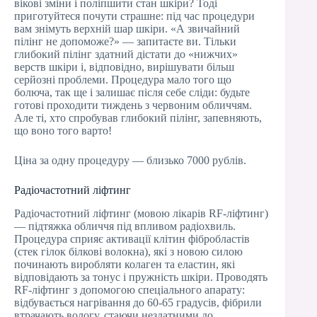
вікові зміни і поліпшити стан шкіри? Тоді
приготуйтеся почути страшне: під час процедури
вам знімуть верхній шар шкіри. «А звичайний
пілінг не допоможе?» — запитаєте ви. Тільки
глибокий пілінг здатний дістати до «нижчих»
верств шкіри і, відповідно, вирішувати більш
серйозні проблеми. Процедура мало того що
болюча, так ще і залишає після себе сліди: будьте
готові проходити тиждень з червоним обличчям.
Але ті, хто спробував глибокий пілінг, запевняють,
що воно того варто!
Ціна за одну процедуру — близько 7000 рублів.
Радіочастотний ліфтинг
Радіочастотний ліфтинг (мовою лікарів RF-ліфтинг)
— підтяжка обличчя під впливом радіохвиль.
Процедура сприяє активації клітин фібробластів
(стек гілок білкові волокна), які з новою силою
починають виробляти колаген та еластин, які
відповідають за тонус і пружність шкіри. Проводять
RF-ліфтинг з допомогою спеціального апарату:
відбувається нагрівання до 60-65 градусів, фібрили
втрачають вологу, стаючи нездатними до