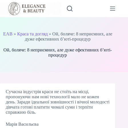
Перейти
до
вмісту
EAB
»
Краса та догляд
»
Ой, боляче: 8 неприємних, але
дуже ефективних б’юті-процедур
Ой, боляче: 8 неприємних, але дуже ефективних б’юті-
процедур
Сучасна індустрія краси не стоїть на місці,
пропонуючи нам нові технології мало не кожен
день. Заради ідеальної зовнішності і вічної молодості
дівчата готові платити чималі суми і терпіти
справжню біль.
Марія Васильєва