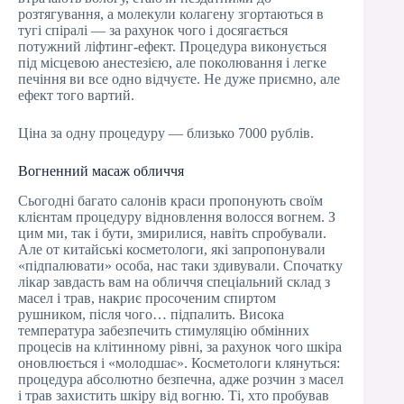
розтягування, а молекули колагену згортаються в
тугі спіралі — за рахунок чого і досягається
потужний ліфтинг-ефект. Процедура виконується
під місцевою анестезією, але поколювання і легке
печіння ви все одно відчуєте. Не дуже приємно, але
ефект того вартий.
Ціна за одну процедуру — близько 7000 рублів.
Вогненний масаж обличчя
Сьогодні багато салонів краси пропонують своїм
клієнтам процедуру відновлення волосся вогнем. З
цим ми, так і бути, змирилися, навіть спробували.
Але от китайські косметологи, які запропонували
«підпалювати» особа, нас таки здивували. Спочатку
лікар завдасть вам на обличчя спеціальний склад з
масел і трав, накриє просоченим спиртом
рушником, після чого… підпалить. Висока
температура забезпечить стимуляцію обмінних
процесів на клітинному рівні, за рахунок чого шкіра
оновлюється і «молодшає». Косметологи клянуться:
процедура абсолютно безпечна, адже розчин з масел
і трав захистить шкіру від вогню. Ті, хто пробував