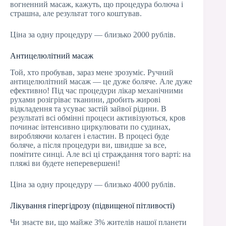
вогненний масаж, кажуть, що процедура болюча і
страшна, але результат того коштував.
Ціна за одну процедуру — близько 2000 рублів.
Антицелюлітний масаж
Той, хто пробував, зараз мене зрозуміє. Ручний
антицелюлітний масаж — це дуже боляче. Але дуже
ефективно! Під час процедури лікар механічними
рухами розігріває тканини, дробить жирові
відкладення та усуває застій зайвої рідини. В
результаті всі обмінні процеси активізуються, кров
починає інтенсивно циркулювати по судинах,
виробляючи колаген і еластин. В процесі буде
боляче, а після процедури ви, швидше за все,
помітите синці. Але всі ці страждання того варті: на
пляжі ви будете неперевершені!
Ціна за одну процедуру — близько 4000 рублів.
Лікування гіпергідрозу (підвищеної пітливості)
Чи знаєте ви, що майже 3% жителів нашої планети