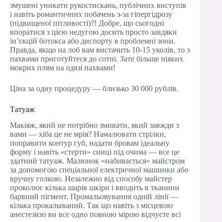
змушені уникати рукостискань, публічних виступів
і навіть романтичних побачень з-за гіпергідрозу
(підвищеної пітливості)?! Добре, що сьогодні
впоратися з цією недугою досить просто завдяки
ін’єкцій ботокса або диспорту в проблемні зони.
Правда, якщо на лоб вам вистачить 10-15 уколів, то з
пахвами приготуйтеся до сотні. Зате більше ніяких
мокрих плям на одязі пахвами!
Ціна за одну процедуру — близько 30 000 рублів.
Татуаж
Макіяж, який не потрібно змивати, який завжди з
вами — хіба це не мрія? Намалювати стрілки,
поправити контур губ, надати бровам ідеальну
форму і навіть «стерти» синці під очима — все це
здатний татуаж. Малюнок «набивається» майстром
за допомогою спеціальної електричної машинки або
вручну голкою. Незалежно від способу майстер
проколює кілька шарів шкіри і вводить в тканини
барвний пігмент. Промальовування одній лінії —
кілька прокалываний. Так що навіть з місцевою
анестезією ви все одно повною мірою відчуєте всі