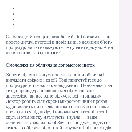
GettyImagesИ повірте, «глибоке бікіні воском» — це
просто дитячі пустощі в порівнянні з деякими б’юті-
процедур, на які наважуються» сучасні красуні. А на
що ви готові заради краси?
Омолодження обличчя за допомогою ниток
Хочете підняти «опустилися» тканини обличчя і
виглядати свіжою і юної? Тоді приготуйтеся до
процедури ниткового омолодження. Незважаючи на
те що процедура проводиться під місцевою
анестезією, ви все одно відчуєте всі «принади».
Доктор робить біля скроні мікроскопічний прокол,
куди вводить нитка, яка потім за допомогою голки
проводиться під шкіру і виводиться назовні в зоні
скул. Потім нитку натягують, і вуаля — ваше
обличчя стає молодшою! Звучить не дуже, відчуття
теж так собі, зате відмінний результат і ніяких слідів.