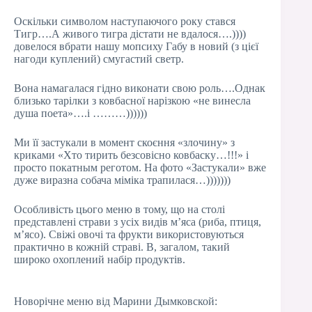
Оскільки символом наступаючого року стався
Тигр….А живого тигра дістати не вдалося….))))
довелося вбрати нашу мопсиху Габу в новий (з цієї
нагоди куплений) смугастий светр.
Вона намагалася гідно виконати свою роль….Однак
близько тарілки з ковбасної нарізкою «не винесла
душа поета»….і ………))))))
Ми її застукали в момент скоєння «злочину» з
криками «Хто тирить безсовісно ковбаску…!!!» і
просто покатным реготом. На фото «Застукали» вже
дуже виразна собача міміка трапилася…)))))))
Особливість цього меню в тому, що на столі
представлені страви з усіх видів м’яса (риба, птиця,
м’ясо). Свіжі овочі та фрукти використовуються
практично в кожній страві. В, загалом, такий
широко охоплений набір продуктів.
Новорічне меню від Марини Дымковской: