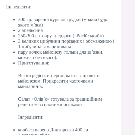
Інгредієнти:
300 гр. вареної курячої грудки (можна будь-
якого м’яса)
2 апельсина
250-300 гр. сиру твердого («Російський»)
3 великих цибулини порізаних і обсмаженою і
1 цибулина замаринована
пару ложок майонезу (тільки для зв’язки,
можна і без нього).
Приготування:
Всі інгредієнти перемішати і заправити
майонезом. Прикрасити часточками
мандаринів.
Салат «Олів’є» готувала за традиційним
рецептом з солоними огірками
Інгредієнти:
ковбаса варена Докторська 400 гр.