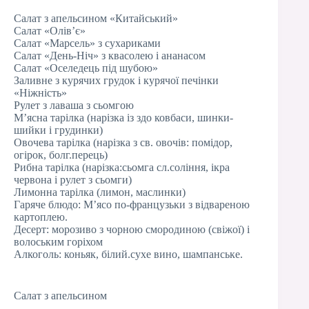
Салат з апельсином «Китайський»
Салат «Олів’є»
Салат «Марсель» з сухариками
Салат «День-Ніч» з квасолею і ананасом
Салат «Оселедець під шубою»
Заливне з курячих грудок і курячої печінки
«Ніжність»
Рулет з лаваша з сьомгою
М’ясна тарілка (нарізка із здо ковбаси, шинки-
шийки і грудинки)
Овочева тарілка (нарізка з св. овочів: помідор,
огірок, болг.перець)
Рибна тарілка (нарізка:сьомга сл.соління, ікра
червона і рулет з сьомги)
Лимонна тарілка (лимон, маслинки)
Гаряче блюдо: М’ясо по-французьки з відвареною
картоплею.
Десерт: морозиво з чорною смородиною (свіжої) і
волоським горіхом
Алкоголь: коньяк, білий.сухе вино, шампанське.
Салат з апельсином