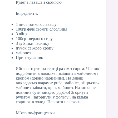
Рулет з лаваша з сьомгою
Інгредієнти:
1 лист тонкого лавашу
100гр філе сьомги слсоління
3 яйця
100гр твердого сиру
3 зубчики часнику
пучок свіжого кропу
майонез
Приготування:
Яйця натерти на тертці разом з сиром. Часник
подрібнити в давилке і змішати з майонезом і
кропом (дрібно нарізаним). На лаваш
викладаємо шарами: риба, майонез, яйця-сир-
майонез змішати, кріп, майонез. Начинка не
повинна бути занадто рідкою! Згорнути
рулетом , загорнути у фольгу і на кілька
годинок в холод. Нарізати навскоси.
М’ясо по-французьки