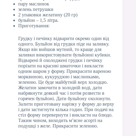
пару маслинок
зелень петрушки
2 упаковки желатину (20 гр)
бульйон – 1,5 літра.
Приготування:
Грудку і печінку відварити окремо один від
одного. Бульйон від грудки піде на заливку.
Якщо він вийшов мутний, то краще для
заливки використовувати бульйонні кубики.
Відварені й охолоджені грудки і печінку
порізати на красиві шматочки і викласти
одним шаром у форму. Прикрасити вареною
морквиною, кукурудзою і маслинками,
зеленню. Це буде майбутній верх холодцю.
Желатин замочити в холодній воді, дати
набрякнути деякий час і потім розвести в
горячен бульйоні. Дати бульйону охолонути.
Залити приготовану нарізку у форму до верху
і дати застигнути кілька годин. При подачі на
стіл форму перевернути і викласти на блюдо.
Таким чином, виходить м’ясне асорті на
подушці з желе. Прикрасити зеленню.