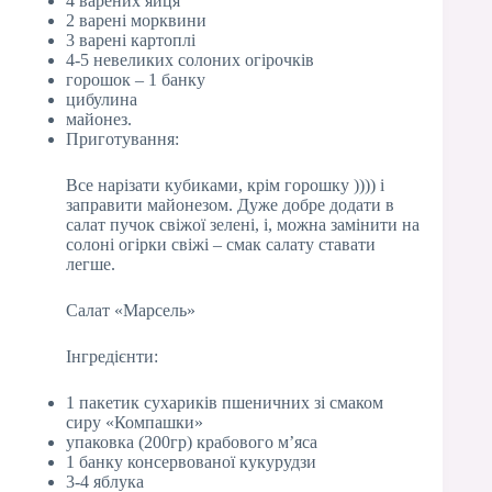
4 варених яйця
2 варені морквини
3 варені картоплі
4-5 невеликих солоних огірочків
горошок – 1 банку
цибулина
майонез.
Приготування:
Все нарізати кубиками, крім горошку )))) і
заправити майонезом. Дуже добре додати в
салат пучок свіжої зелені, і, можна замінити на
солоні огірки свіжі – смак салату ставати
легше.
Салат «Марсель»
Інгредієнти:
1 пакетик сухариків пшеничних зі смаком
сиру «Компашки»
упаковка (200гр) крабового м’яса
1 банку консервованої кукурудзи
3-4 яблука