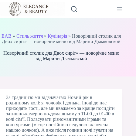
Перейти
до
вмісту
EAB
»
Стиль життя
»
Кулінарія
»
Новорічний столик для
Двох сиріт» — новорічне меню від Марини Дымковской
Новорічний столик для Двох сиріт» — новорічне меню
від Марини Дымковской
За традицією ми відзначаємо Новий рік в
родинному колі: я, чоловік і донька. Іноді до нас
приходять гості, але ми вважаємо за краще посидіти
затишно-камерно по-домашньому з 11-00 до 01-00 в
колі сім’ї. Поласувати різноманітними іграми та
конкурсами (місце постійною ведучою включена
нашою дочкою). А вже після години ночі гуляти на
вулиці, «бомбити» фейверки, ходити у гості або