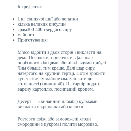
Інгредієнти:
1 кг свинячої шиї або лопатки
кілька великих цибулин
грам300-400 твердого сиру
майонез
Приготування:
М’ясо відбити з двох сторін і викласти на
деко. Посолити, поперчити. Далі шар
порізаного кільцями або півкільцями цибулі.
Чим більше, тим краще. Далі шар сиру,
натертого на крупній тертці. Потім зробити
густу сіточку майонезом. Запікати до
готовності (хвилин 40). На гарнір подати
варену картоплю, посипаний кропом.
Десерт — Звичайний пломбір кульками
викласти в креманки або келихи.
Розтерти свіжі або заморожені ягоди
смородини з цукром і полити морозиво.