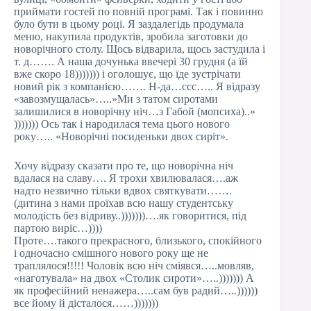
приймати гостей по повній програмі. Так і повинно
було бути в цьому році. Я заздалегідь продумала
меню, накупила продуктів, зробила заготовки до
новорічного столу. Щось відварила, щось застудила і
т. д……. А наша дочунька ввечері 30 грудня (а їй
вже скоро 18))))))) і оголошує, що їде зустрічати
новий рік з компанією……. Н-да…ссс….. Я відразу
«завозмущалась»…..»Ми з татом сиротами
залишилися в новорічну ніч…з Габой (мопсиха)..»
))))))) Ось так і народилася тема цього нового
року….. «Новорічні посиденьки двох сиріт».
Хочу відразу сказати про те, що новорічна ніч
вдалася на славу…. Я трохи хвилювалася….аж
надто незвично тільки вдвох святкувати…….
(дитина з нами проїхав всю нашу студентську
молодість без відриву..)))))))….як говоритися, під
партою виріс…))))
Проте….такого прекрасного, близького, спокійного
і одночасно смішного нового року ще не
траплялося!!!!! Чоловік всю ніч сміявся…..мовляв,
«наготувала» на двох «Столик сироти»…..))))))) А
як професійний ненажера…..сам був радий…..))))))
все йому й дісталося……)))))))