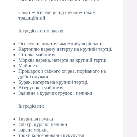
Салат «Оселедець під шубою» також
традиційний
Інгредієнти по шарах:
Оселедець шматочками+цибуля ріпчаста.
Картоплю варену натерту на крупній тертці.
Сіточка майонезу.
Морква варена, натерта на крупній тертці.
Майонез.
Прошарок з свіжого огірка, порізаного на
дрібні смужки.
Буряк, натерта на крупній тертці.
Візерунок з майонезу.
Заливне з курячих грудок і печінки
Інгредієнти:
1куриная грудка
400 гр. курячої печінки
варена морква
трохи консервованої кукурудзи