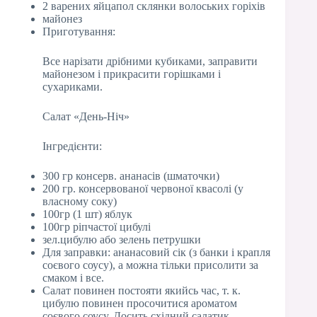
2 варених яйцапол склянки волоських горіхів
майонез
Приготування:
Все нарізати дрібними кубиками, заправити
майонезом і прикрасити горішками і
сухариками.
Салат «День-Ніч»
Інгредієнти:
300 гр консерв. ананасів (шматочки)
200 гр. консервованої червоної квасолі (у
власному соку)
100гр (1 шт) яблук
100гр ріпчастої цибулі
зел.цибулю або зелень петрушки
Для заправки: ананасовий сік (з банки і крапля
соєвого соусу), а можна тільки присолити за
смаком і все.
Салат повинен постояти якийсь час, т. к.
цибулю повинен просочитися ароматом
соєвого соусу. Досить східний салатик.