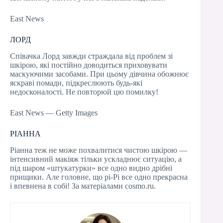
East News
ЛОРД
Співачка Лорд завжди страждала від проблем зі
шкірою, які постійно доводиться приховувати
маскуючими засобами. При цьому дівчина обожнює
яскраві помади, підкреслюють будь-які
недосконалості. Не повторюй цю помилку!
East News — Getty Images
РІАННА
Ріанна теж не може похвалитися чистою шкірою —
інтенсивний макіяж тільки ускладнює ситуацію, а
під шаром «штукатурки» все одно видно дрібні
прищики. Але головне, що рі-Рі все одно прекрасна
і впевнена в собі! За матеріалами cosmo.ru.