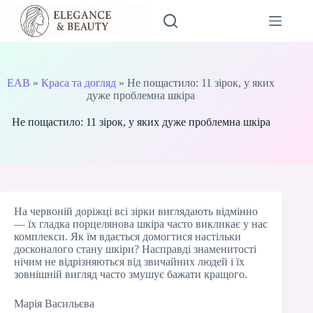
Перейти
до
вмісту
EAB
»
Краса та догляд
»
Не пощастило: 11 зірок, у яких
дуже проблемна шкіра
Не пощастило: 11 зірок, у яких дуже проблемна шкіра
На червоній доріжці всі зірки виглядають відмінно
— їх гладка порцелянова шкіра часто викликає у нас
комплекси. Як їм вдається домогтися настільки
досконалого стану шкіри? Насправді знаменитості
нічим не відрізняються від звичайних людей і їх
зовнішній вигляд часто змушує бажати кращого.
Марія Васильєва