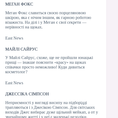
МЕГАН ФОКС
Меган Фокс славиться своєю порцеляновою
шкірою, яка є нічим іншим, як гарною роботою
візажиста. На ділі і у Меган є свої секрети —
нерівності на щоках.
East News
МАЙЛІ САЙРУС
У Майлі Сайрус, схоже, ще не пройшли юнацькі
прищі — інакше пояснити «красу» на щоках
співачки просто неможливо! Куди дивиться
косметолог?
East News
ДЖЕССІКА СІМПСОН
Неприємності у вигляді висипу на підборідді
трапляються і з Джесікою Сімпсон. Для світських
виходів Джес вибирає дуже щільний мейкап, а от у
звичайному житті і у неї є маленькі недоліки.