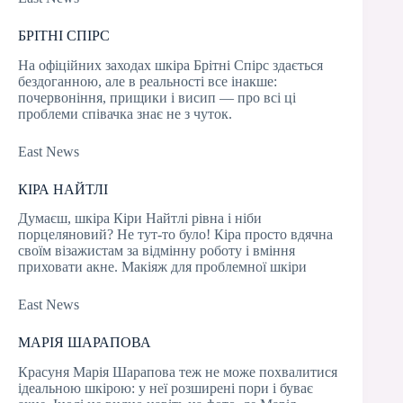
БРІТНІ СПІРС
На офіційних заходах шкіра Брітні Спірс здається
бездоганною, але в реальності все інакше:
почервоніння, прищики і висип — про всі ці
проблеми співачка знає не з чуток.
East News
КІРА НАЙТЛІ
Думаєш, шкіра Кіри Найтлі рівна і ніби
порцеляновий? Не тут-то було! Кіра просто вдячна
своїм візажистам за відмінну роботу і вміння
приховати акне. Макіяж для проблемної шкіри
East News
МАРІЯ ШАРАПОВА
Красуня Марія Шарапова теж не може похвалитися
ідеальною шкірою: у неї розширені пори і буває