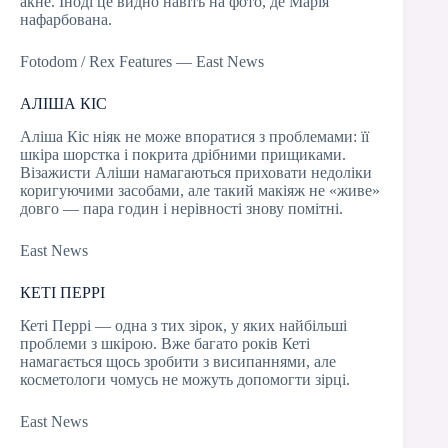
акне. Іноді це видно навіть на фото, де Марія
нафарбована.
Fotodom / Rex Features — East News
АЛІША КІС
Аліша Кіс ніяк не може впоратися з проблемами: її
шкіра шорстка і покрита дрібними прищиками.
Візажисти Аліши намагаються приховати недоліки
коригуючими засобами, але такий макіяж не «живе»
довго — пара годин і нерівності знову помітні.
East News
КЕТІ ПЕРРІ
Кеті Перрі — одна з тих зірок, у яких найбільші
проблеми з шкірою. Вже багато років Кеті
намагається щось зробити з висипаннями, але
косметологи чомусь не можуть допомогти зірці.
East News