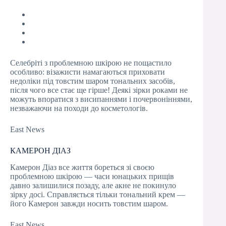
Селебріті з проблемною шкірою не пощастило
особливо: візажисти намагаються приховати
недоліки під товстим шаром тональних засобів,
після чого все стає ще гірше! Деякі зірки роками не
можуть впоратися з висипаннями і почервоніннями,
незважаючи на походи до косметологів.
East News
КАМЕРОН ДІАЗ
Камерон Діаз все життя бореться зі своєю
проблемною шкірою — часи юнацьких прищів
давно залишилися позаду, але акне не покинуло
зірку досі. Справляється тільки тональний крем —
його Камерон завжди носить товстим шаром.
East News