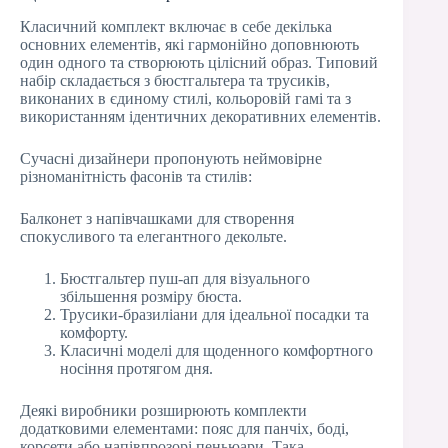
Класичний комплект включає в себе декілька
основних елементів, які гармонійно доповнюють
один одного та створюють цілісний образ. Типовий
набір складається з бюстгальтера та трусиків,
виконаних в єдиному стилі, кольоровій гамі та з
використанням ідентичних декоративних елементів.
Сучасні дизайнери пропонують неймовірне
різноманітність фасонів та стилів:
Балконет з напівчашками для створення
спокусливого та елегантного декольте.
Бюстгальтер пуш-ап для візуального
збільшення розміру бюста.
Трусики-бразиліани для ідеальної посадки та
комфорту.
Класичні моделі для щоденного комфортного
носіння протягом дня.
Деякі виробники розширюють комплекти
додатковими елементами: пояс для панчіх, боді,
корсети або напівпрозорі пеньюари. Така