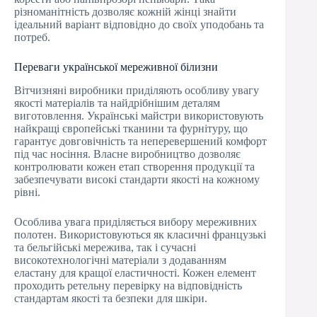
різноманітність дозволяє кожній жінці знайти
ідеальний варіант відповідно до своїх уподобань та
потреб.
Переваги української мереживної білизни
Вітчизняні виробники приділяють особливу увагу
якості матеріалів та найдрібнішим деталям
виготовлення. Українські майстри використовують
найкращі європейські тканини та фурнітуру, що
гарантує довговічність та неперевершений комфорт
під час носіння. Власне виробництво дозволяє
контролювати кожен етап створення продукції та
забезпечувати високі стандарти якості на кожному
рівні.
Особлива увага приділяється вибору мереживних
полотен. Використовуються як класичні французькі
та бельгійські мережива, так і сучасні
високотехнологічні матеріали з додаванням
еластану для кращої еластичності. Кожен елемент
проходить ретельну перевірку на відповідність
стандартам якості та безпеки для шкіри.