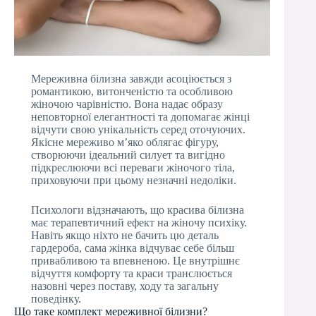
Мереживна білизна завжди асоціюється з
романтикою, витонченістю та особливою
жіночою чарівністю. Вона надає образу
неповторної елегантності та допомагає жінці
відчути свою унікальність серед оточуючих.
Якісне мереживо м’яко облягає фігуру,
створюючи ідеальний силует та вигідно
підкреслюючи всі переваги жіночого тіла,
приховуючи при цьому незначні недоліки.
Психологи відзначають, що красива білизна
має терапевтичний ефект на жіночу психіку.
Навіть якщо ніхто не бачить цю деталь
гардероба, сама жінка відчуває себе більш
привабливою та впевненою. Це внутрішнє
відчуття комфорту та краси транслюється
назовні через поставу, ходу та загальну
поведінку.
Що таке комплект мереживної білизни?