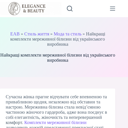
Перейти
до
вмісту
EAB
»
Стиль життя
»
Мода та стиль
»
Найкращі
комплекти мереживної білизни від українського
виробника
Найкращі комплекти мереживної білизни від українського
виробника
Сучасна жінка прагне відчувати себе впевненою та
привабливою щодня, незалежно від обставин та
настрою. Мереживна білизна стала невід’ємною
частиною жіночого гардероба, адже вона поєднує в
собі елегантність, жіночність та неперевершений
комфорт.
Комплекти мереживної білизни
дозволяють кожній представниці прекрасної статі