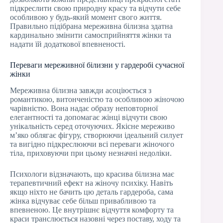
підкреслити свою природну красу та відчути себе
особливою у будь-який момент свого життя.
Правильно підібрана мереживна білизна здатна
кардинально змінити самосприйняття жінки та
надати їй додаткової впевненості.
Переваги мереживної білизни у гардеробі сучасної
жінки
Мереживна білизна завжди асоціюється з
романтикою, витонченістю та особливою жіночою
чарівністю. Вона надає образу неповторної
елегантності та допомагає жінці відчути свою
унікальність серед оточуючих. Якісне мереживо
м’яко облягає фігуру, створюючи ідеальний силует
та вигідно підкреслюючи всі переваги жіночого
тіла, приховуючи при цьому незначні недоліки.
Психологи відзначають, що красива білизна має
терапевтичний ефект на жіночу психіку. Навіть
якщо ніхто не бачить цю деталь гардероба, сама
жінка відчуває себе більш привабливою та
впевненою. Це внутрішнє відчуття комфорту та
краси транслюється назовні через поставу, ходу та