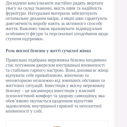
Досвідчені консультанти настійно радять звертати
увагу на склад тканини, якість швів та надійність
фурнітури. Натуральні матеріали забезпечують
оптимальне дихання шкіри, а міцні шви гарантують
довговічність виробу навіть за активного способу
життя. Важливо також враховувати індивідуальні
особливості фігури та персональні уподобання щодо
ступеня підтримки.
Роль якісної білизни у житті сучасної жінки
Правильно підібрана мереживна білизна неодмінно
стає потужним джерелом внутрішньої впевненості
та стабільно гарного настрою. Вона допомагає жінці
відчувати себе привабливою, жіночною та
неповторною незалежно від зовнішніх обставин та
життєвих ситуацій. Інвестиція у якісну мереживну
білизну – це насамперед інвестиція у власний
психологічний комфорт та здорову самооцінку, яка
обов’язково окупається щоденним відчуттям
задоволення, внутрішньої гармонії та непохитної
впевненості у собі.