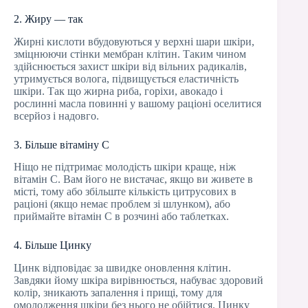
2. Жиру — так
Жирні кислоти вбудовуються у верхні шари шкіри,
зміцнюючи стінки мембран клітин. Таким чином
здійснюється захист шкіри від вільних радикалів,
утримується волога, підвищується еластичність
шкіри. Так що жирна риба, горіхи, авокадо і
рослинні масла повинні у вашому раціоні оселитися
всерйоз і надовго.
3. Більше вітаміну С
Ніщо не підтримає молодість шкіри краще, ніж
вітамін С. Вам його не вистачає, якщо ви живете в
місті, тому або збільште кількість цитрусових в
раціоні (якщо немає проблем зі шлунком), або
приймайте вітамін С в розчині або таблетках.
4. Більше Цинку
Цинк відповідає за швидке оновлення клітин.
Завдяки йому шкіра вирівнюється, набуває здоровий
колір, зникають запалення і прищі, тому для
омолодження шкіри без нього не обійтися. Цинку