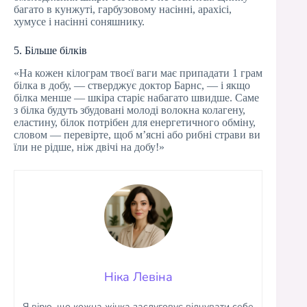
багато в кунжуті, гарбузовому насінні, арахісі,
хумусе і насінні соняшнику.
5. Більше білків
«На кожен кілограм твоєї ваги має припадати 1 грам
білка в добу, — стверджує доктор Барнс, — і якщо
білка менше — шкіра старіє набагато швидше. Саме
з білка будуть збудовані молоді волокна колагену,
еластину, білок потрібен для енергетичного обміну,
словом — перевірте, щоб м’ясні або рибні страви ви
їли не рідше, ніж двічі на добу!»
Ніка Левіна
Я вірю, що кожна жінка заслуговує відчувати себе