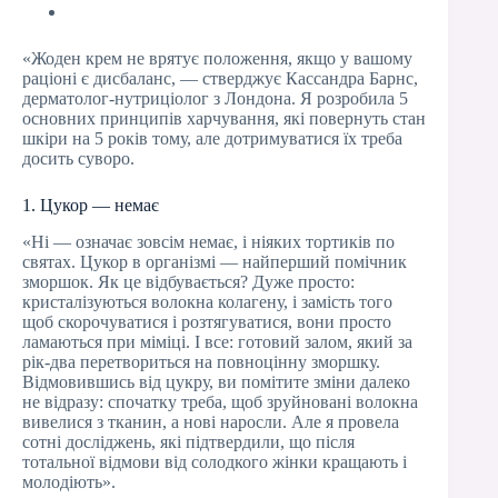
«Жоден крем не врятує положення, якщо у вашому
раціоні є дисбаланс, — стверджує Кассандра Барнс,
дерматолог-нутриціолог з Лондона. Я розробила 5
основних принципів харчування, які повернуть стан
шкіри на 5 років тому, але дотримуватися їх треба
досить суворо.
1. Цукор — немає
«Ні — означає зовсім немає, і ніяких тортиків по
святах. Цукор в організмі — найперший помічник
зморшок. Як це відбувається? Дуже просто:
кристалізуються волокна колагену, і замість того
щоб скорочуватися і розтягуватися, вони просто
ламаються при міміці. І все: готовий залом, який за
рік-два перетвориться на повноцінну зморшку.
Відмовившись від цукру, ви помітите зміни далеко
не відразу: спочатку треба, щоб зруйновані волокна
вивелися з тканин, а нові наросли. Але я провела
сотні досліджень, які підтвердили, що після
тотальної відмови від солодкого жінки кращають і
молодіють».