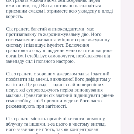
сік граната можна вдома безпосередньо перед
вживанням, тоді Ви гарантовано насолодіться
приємним смаком і отримаєте всю укладену в плоді
користь.
Сік граната багатий антиоксидантами, має
протизапальну та жарознижувальну дію. Його
систематичне вживання зміцнює серцево-судинну
систему і підвищує імунітет. Включення
гранатового соку в щоденне меню вагітної зміцнює
організм і стабілізує самопочуття, позбавляючи від
занепаду сил і поганого настрою.
Сік з граната є хорошим джерелом заліза і здатний
позбавити від анемії, викликаної його дефіцитом у
вагітних. Це розлад — один з найпоширеніших
недуг, які супроводжують період виношування
малюка. Гранатовий сік здатний підвищувати рівень
гемоглобіну, з цієї причини медики його часто
рекомендують при вагітності.
Сік граната містить органічні кислоти: лимонну,
яблучну та іншими, з-за цього в чистому вигляді
його зазвичай не п’ють, так як концентровані