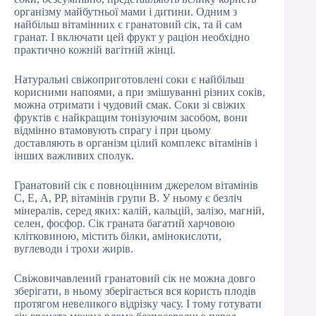
організму майбутньої мами і дитини. Одним з
найбільш вітамінних є гранатовий сік, та й сам
гранат. І включати цей фрукт у раціон необхідно
практично кожній вагітній жінці.
Натуральні свіжоприготовлені соки є найбільш
корисними напоями, а при змішуванні різних соків,
можна отримати і чудовий смак. Соки зі свіжих
фруктів є найкращим тонізуючим засобом, вони
відмінно втамовують спрагу і при цьому
доставляють в організм цілий комплекс вітамінів і
інших важливих сполук.
Гранатовий сік є повноцінним джерелом вітамінів
С, Е, А, РР, вітамінів групи В. У ньому є безліч
мінералів, серед яких: калій, кальцій, залізо, магній,
селен, фосфор. Сік граната багатий харчовою
клітковиною, містить білки, амінокислоти,
вуглеводи і трохи жирів.
Свіжовичавлений гранатовий сік не можна довго
зберігати, в ньому зберігається вся користь плодів
протягом невеликого відрізку часу. І тому готувати