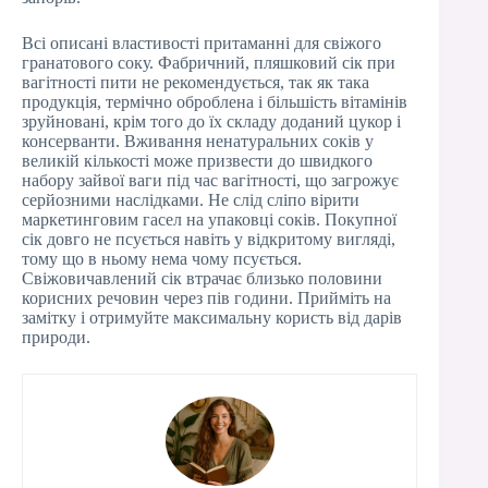
Всі описані властивості притаманні для свіжого
гранатового соку. Фабричний, пляшковий сік при
вагітності пити не рекомендується, так як така
продукція, термічно оброблена і більшість вітамінів
зруйновані, крім того до їх складу доданий цукор і
консерванти. Вживання ненатуральних соків у
великій кількості може призвести до швидкого
набору зайвої ваги під час вагітності, що загрожує
серйозними наслідками. Не слід сліпо вірити
маркетинговим гасел на упаковці соків. Покупної
сік довго не псується навіть у відкритому вигляді,
тому що в ньому нема чому псується.
Свіжовичавлений сік втрачає близько половини
корисних речовин через пів години. Прийміть на
замітку і отримуйте максимальну користь від дарів
природи.