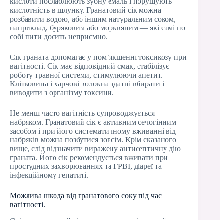
кислоти послаблюють зубну емаль і порушують
кислотність в шлунку. Гранатовий сік можна
розбавити водою, або іншим натуральним соком,
наприклад, буряковим або морквяним — які самі по
собі пити досить неприємно.
Сік граната допомагає у пом’якшенні токсикозу при
вагітності. Сік має відповідний смак, стабілізує
роботу травної системи, стимулюючи апетит.
Клітковина і харчові волокна здатні вбирати і
виводити з організму токсини.
Не менш часто вагітність супроводжується
набряком. Гранатовий сік є активним сечогінним
засобом і при його систематичному вживанні від
набряків можна позбутися зовсім. Крім сказаного
вище, слід відзначити виражену антисептичну дію
граната. Його сік рекомендується вживати при
простудних захворюваннях та ГРВІ, діареї та
інфекційному гепатиті.
Можлива шкода від гранатового соку під час
вагітності.