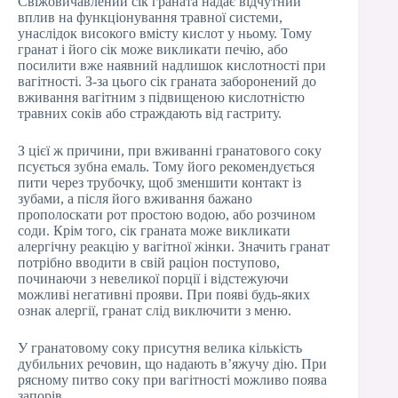
Свіжовичавлений сік граната надає відчутний
вплив на функціонування травної системи,
унаслідок високого вмісту кислот у ньому. Тому
гранат і його сік може викликати печію, або
посилити вже наявний надлишок кислотності при
вагітності. З-за цього сік граната заборонений до
вживання вагітним з підвищеною кислотністю
травних соків або страждають від гастриту.
З цієї ж причини, при вживанні гранатового соку
псується зубна емаль. Тому його рекомендується
пити через трубочку, щоб зменшити контакт із
зубами, а після його вживання бажано
прополоскати рот простою водою, або розчином
соди. Крім того, сік граната може викликати
алергічну реакцію у вагітної жінки. Значить гранат
потрібно вводити в свій раціон поступово,
починаючи з невеликої порції і відстежуючи
можливі негативні прояви. При появі будь-яких
ознак алергії, гранат слід виключити з меню.
У гранатовому соку присутня велика кількість
дубильних речовин, що надають в’яжучу дію. При
рясному питво соку при вагітності можливо поява
запорів.