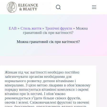
Перейти
до
вмісту
EAB
»
Стиль життя
»
Тропічні фрукти
»
Можна
гранатовий сік при вагітності?
Можна гранатовий сік при вагітності?
Жінкам під час вагітності необхідно постійно
забезпечувати організм необхідними для
нормального розвитку дитини вітамінами і
мінералами. З цією метою лікарями в обов’язковому
порядку виписуються вітамінні комплекси і окремі
вітаміни при їх нестачі. І обов’язково
рекомендується з’їдати більше свіжих фруктів,
овочів і зелені. Свіжовичавлені фруктові та овочеві
соки, безсумнівно, представляють велику користь