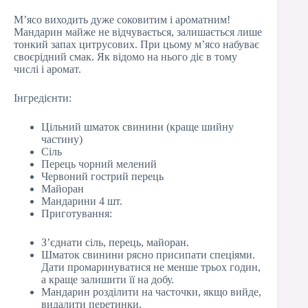
М’ясо виходить дуже соковитим і ароматним!
Мандарин майже не відчувається, залишається лише
тонкий запах цитрусових. При цьому м’ясо набуває
своєрідний смак. Як відомо на нього діє в тому
числі і аромат.
Інгредієнти:
Цільний шматок свинини (краще шийну
частину)
Сіль
Перець чорний мелений
Червоний гострий перець
Майоран
Мандарини 4 шт.
Приготування:
З’єднати сіль, перець, майоран.
Шматок свинини рясно присипати спеціями.
Дати промаринуватися не менше трьох годин,
а краще залишити її на добу.
Мандарин розділити на часточки, якщо вийде,
видалити перетинки.