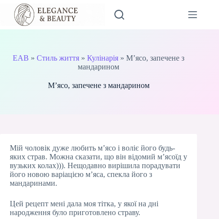
Перейти
до
вмісту
EAB
»
Стиль життя
»
Кулінарія
»
М’ясо, запечене з
мандарином
М’ясо, запечене з мандарином
Мій чоловік дуже любить м’ясо і воліє його будь-
яких страв. Можна сказати, що він відомий м’ясоїд у
вузьких колах))). Нещодавно вирішила порадувати
його новою варіацією м’яса, спекла його з
мандаринами.
Цей рецепт мені дала моя тітка, у якої на дні
народження було приготовлено страву.