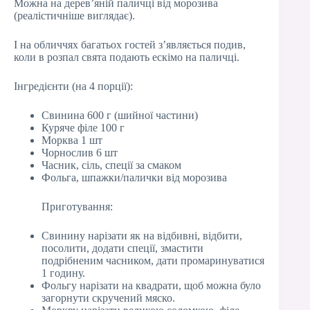
Можна на дерев’яній паличці від морозива
(реалістичніше виглядає).
І на обличчях багатьох гостей з’являється подив,
коли в розпал свята подають ескімо на паличці.
Інгредієнти (на 4 порції):
Свинина 600 г (шийної частини)
Куряче філе 100 г
Морква 1 шт
Чорнослив 6 шт
Часник, сіль, спеції за смаком
Фольга, шпажки/палички від морозива
Приготування:
Свинину нарізати як на відбивні, відбити,
посолити, додати спеції, змастити
подрібненим часником, дати промаринуватися
1 годину.
Фольгу нарізати на квадрати, щоб можна було
загорнути скручений мяско.