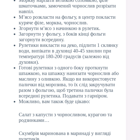
Моркву нарізати великою соломкою, філе
шматочками, замочений чорнослив розрізати
навпіл.
М’ясо розкласти на фольгу, в центр покласти
куряче філе, морква, чорнослив.
Згорнути м’ясо з начинкою в рулетик.
Загорнути у фольгу, з боків кінці фольги
загорнути всередину.
Рулетики викласти на деко, підлити 1 склянку
води, випікати в духовці 40-45 хвилин при
температурі 180-200 градусів (залежно від
духовки).
Готові рулетики з одного боку проткнути
шпажкою, на шпажку нанизати чорнослив або
маслину з оливкою. Якщо ви використовуєте
палички від морозива, то їх слід закручувати
разом з фольгою, щоб третина палички була
всередині рулетика. Подавати з гарніром.
Можливо, вам також буде цікаво:
Салат з капусти з чорносливом, курагою та
родзинками…
Скумбрія маринована в маринаді у вигляді
рулетиків…