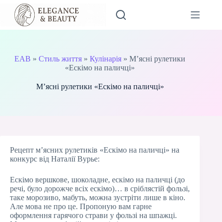
Перейти
до
вмісту
EAB
»
Стиль життя
»
Кулінарія
»
М’ясні рулетики
«Ескімо на паличці»
М’ясні рулетики «Ескімо на паличці»
Рецепт м’ясних рулетиків «Ескімо на паличці» на
конкурс від Наталії Вурье:
Ескімо вершкове, шоколадне, ескімо на паличці (до
речі, було дорожче всіх ескімо)… в сріблястій фользі,
таке морозиво, мабуть, можна зустріти лише в кіно.
Але мова не про це. Пропоную вам гарне
оформлення гарячого страви у фользі на шпажці.