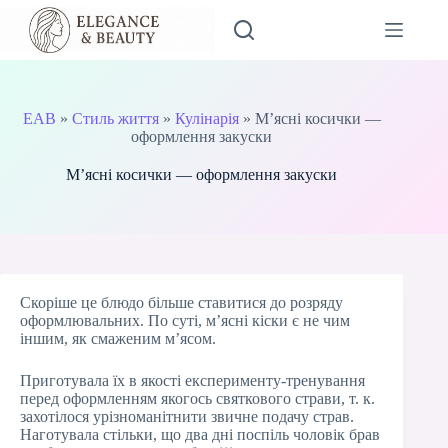
Перейти
до
вмісту
EAB
»
Стиль життя
»
Кулінарія
»
М’ясні косички —
оформлення закуски
М’ясні косички — оформлення закуски
Скоріше це блюдо більше ставитися до розряду
оформлювальних. По суті, м’ясні кіски є не чим
іншим, як смаженим м’ясом.
Приготувала їх в якості експерименту-тренування
перед оформленням якогось святкового страви, т. к.
захотілося урізноманітнити звичне подачу страв.
Наготувала стільки, що два дні поспіль чоловік брав