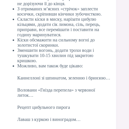
не дорізуючи її до кінця.
З отриманих м’ясних «стрічок» заплести
косички, скріпивши кінчики зубочисткою.
Скласти кіски в миску, нарізати цибулю
кільцями, додати сік лимона, сіль, перець,
приправи, все перемішати і поставити на
годину маринуватися.
Кіски обсмажити на сильному вогні до
золотистої скоринки.
Зменшити вогонь, додати трохи води і
тушкувати 10-15 хвилин під закритою
кришкою.
Можливо, вам також буде цікаво:
Каннеллоні зі шпинатом, зеленню і бринзою…
Воловани «Гнізда перепела» з червоної
литок…
Рецепт цибульного пирога
Лаваш з куркою і виноградом…