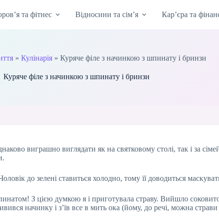
оров’я та фітнес
Відносини та сім’я
Кар’єра та фінан
иття
»
Кулінарія
»
Куряче філе з начинкою з шпинату і бринзи
Куряче філе з начинкою з шпинату і бринзи
наково виграшно виглядати як на святковому столі, так і за сі
и.
Чоловік до зелені ставиться холодно, тому її доводиться маскува
натом! З цією думкою я і приготувала страву. Вийшло соковито,
ивився начинку і з’їв все в мить ока (йому, до речі, можна страви