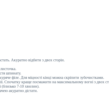
тать. Акуратно відбити з двох сторін.
 листочка.
стя шпинату.
куряче філе. Для міцності кінці можна скріпити зубочистками.
лії. Спочатку краще посмажити на максимальному вогні з двох ст
 (близько 7-10 хвилин).
ачею акуратно дістати.