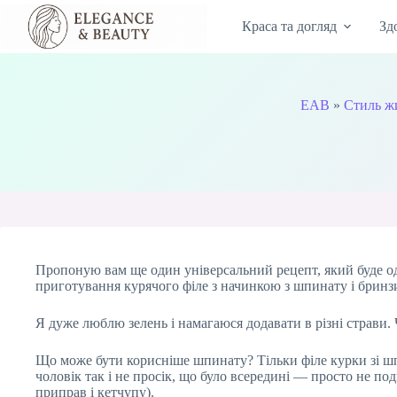
Перейти
до
Краса та догляд
Зд
вмісту
EAB
»
Стиль ж
Пропоную вам ще один універсальний рецепт, який буде од
приготування курячого філе з начинкою з шпинату і бринз
Я дуже люблю зелень і намагаюся додавати в різні страви. 
Що може бути корисніше шпинату? Тільки філе курки зі шпи
чоловік так і не просік, що було всередині — просто не под
приправ і кетчупу).