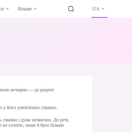
си
Більше
UA
мейною вечерею — це рецепт
ти у його улюблених стравах.
 смачно і дуже незвично. До речі,
 і не солити, лише б було більше