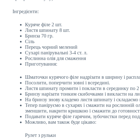
Інгредієнти:
Куряче філе 2 шт.
Листя шпинату 8 шт.
Бринза 70 гр.
Сіль
Перець чорний мелений
Сухарі панірувальні 3-4 ст. л.
Рослинна олія для смаження
Приготування:
Шматочки курячого філе надрізати в ширину і расплас
Посолити, поперчити зовні і всередині.
Листя шпинату промити і покласти в серединку по 2
Бринзу нарізати тонким скибочками і викласти на ли
На бринзу знову кладемо листя шпинату і складаємо 
Тепер паніруємо в сухарях і смажити на рослинній о
зменшити, накрити кришкою і смажити до готовності
Подавати куряче філе гарячим, зубочистки перед под
Можливо, вам також буде цікаво:
Рулет з рульки