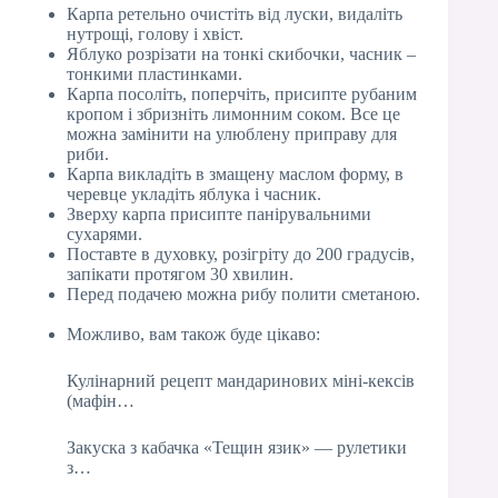
Карпа ретельно очистіть від луски, видаліть
нутрощі, голову і хвіст.
Яблуко розрізати на тонкі скибочки, часник –
тонкими пластинками.
Карпа посоліть, поперчіть, присипте рубаним
кропом і збризніть лимонним соком. Все це
можна замінити на улюблену приправу для
риби.
Карпа викладіть в змащену маслом форму, в
черевце укладіть яблука і часник.
Зверху карпа присипте панірувальними
сухарями.
Поставте в духовку, розігріту до 200 градусів,
запікати протягом 30 хвилин.
Перед подачею можна рибу полити сметаною.
Можливо, вам також буде цікаво:
Кулінарний рецепт мандаринових міні-кексів
(мафін…
Закуска з кабачка «Тещин язик» — рулетики
з…