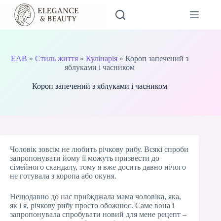
Перейти
до
вмісту
EAB
»
Стиль життя
»
Кулінарія
»
Короп запечений з
яблуками і часником
Короп запечений з яблуками і часником
Чоловік зовсім не любить річкову рибу. Всякі спроби
запропонувати йому її можуть призвести до
сімейного скандалу, тому я вже досить давно нічого
не готувала з коропа або окуня.
Нещодавно до нас приїжджала мама чоловіка, яка,
як і я, річкову рибу просто обожнює. Саме вона і
запропонувала спробувати новий для мене рецепт –