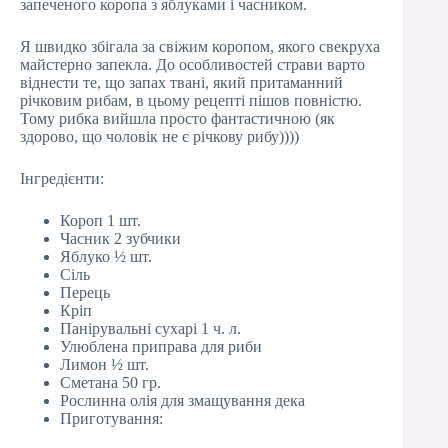
запеченого коропа з яблуками і часником.
Я швидко збігала за свіжим коропом, якого свекруха
майстерно запекла. До особливостей страви варто
віднести те, що запах твані, який притаманний
річковим рибам, в цьому рецепті пішов повністю.
Тому рибка вийшла просто фантастичною (як
здорово, що чоловік не є річкову рибу))))
Інгредієнти:
Короп 1 шт.
Часник 2 зубчики
Яблуко ½ шт.
Сіль
Перець
Кріп
Панірувальні сухарі 1 ч. л.
Улюблена приправа для риби
Лимон ½ шт.
Сметана 50 гр.
Рослинна олія для змащування дека
Приготування: