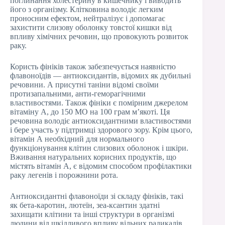
поглинання холестерину в кишечнику і виводить
його з організму. Клітковина володіє легким
проносним ефектом, нейтралізує і допомагає
захистити слизову оболонку товстої кишки від
впливу хімічних речовин, що провокують розвиток
раку.
Користь фініків також забезпечується наявністю
флавоноїдів — антиоксидантів, відомих як дубильні
речовини. А присутні таніни відомі своїми
протизапальними, анти-геморагічними
властивостями. Також фініки є помірним джерелом
вітаміну А, до 150 МО на 100 грам м’якоті. Ця
речовина володіє антиоксидантними властивостями
і бере участь у підтримці здорового зору. Крім цього,
вітамін А необхідний для нормального
функціонування клітин слизових оболонок і шкіри.
Вживання натуральних корисних продуктів, що
містять вітамін А, є відомим способом профілактики
раку легенів і порожнини рота.
Антиоксидантні флавоноїди зі складу фініків, такі
як бета-каротин, лютеїн, зеа-ксантин здатні
захищати клітини та інші структури в організмі
людини від шкідливого впливу вільних радикалів.