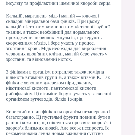
інсульту та профілактики ішемічної хвороби серця.
Кальцій, марганець, мідь і магній — ключові
складові мінеральної бази фініків. При цьому
кальцій є істотним компонентом кісткової і зубної
тканин, а також необхідний для нормального
проходження нервових імпульсів, що керують
скороченням м’язів, і бере участь у процесі
згортання крові. Мідь необхідна для вироблення
червоних кров’яних клітин, магній бере участь у
зростанні та відновленні кісток.
З фініками в організм потрапляє також помірна
кількість вітамінів групи В, а також вітамін К. Так
фініки є хорошим джерелом піридоксину,
нікотинової кислоти, пантотенової кислоти,
рибофлавіну. Ці вітаміни беруть участь у засвоєнні
організмом вуглеводів, білків і жирів.
Корисний вплив фініків на організм незаперечно і
багатогранно. Ці пустельні фрукти повинні бути в
раціоні кожного, що піклується про своє здоров’я і
здоров’я близьких людей. Але все ж неспроста, їх
рекомендована денна норма вживання суттєво