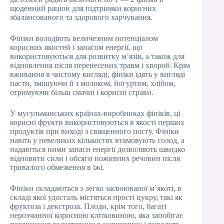
щоденний раціон для підтримки корисних
збалансованого та здорового харчування.
Фініки володіють величезним потенціалом
корисних якостей і запасом енергії, що
використовуються для розвитку м’язів, а також для
відновлення після перенесених травм і хвороб. Крім
вживання в чистому вигляді, фініки їдять у вигляді
пасти, змішуючи її з молоком, йогуртом, хлібом,
отримуючи більш смачні і корисні страви.
У мусульманських країнах-виробниках фініків, ці
корисні фрукти використовуються в якості перших
продуктів при виході з священного посту. Фініки
навіть у невеликих кількостях втамовують голод, а
надаються ними запаси енергії дозволяють швидко
відновити сили і обсяги поживних речовин після
тривалого обмеження в їжі.
Фініки складаються з легко засвоюваної м’якоті, в
складі якої удосталь містяться прості цукру, такі як
фруктоза і декстроза. Плоди, крім того, багаті
нерозчинної корисною клітковиною, яка запобігає