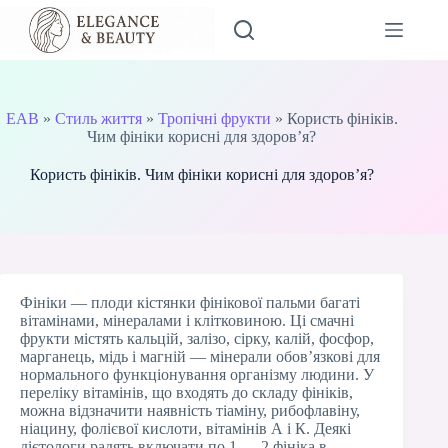
Перейти
до
вмісту
EAB
»
Стиль життя
»
Тропічні фрукти
»
Користь фініків.
Чим фініки корисні для здоров’я?
Користь фініків. Чим фініки корисні для здоров’я?
Фініки — плоди кістянки фінікової пальми багаті
вітамінами, мінералами і клітковиною. Ці смачні
фрукти містять кальцій, залізо, сірку, калій, фосфор,
марганець, мідь і магній — мінерали обов’язкові для
нормального функціонування організму людини. У
переліку вітамінів, що входять до складу фініків,
можна відзначити наявність тіаміну, рибофлавіну,
ніацину, фолієвої кислоти, вітамінів А і К. Деякі
дієтологи радять включати по 1 — 2 фініка в