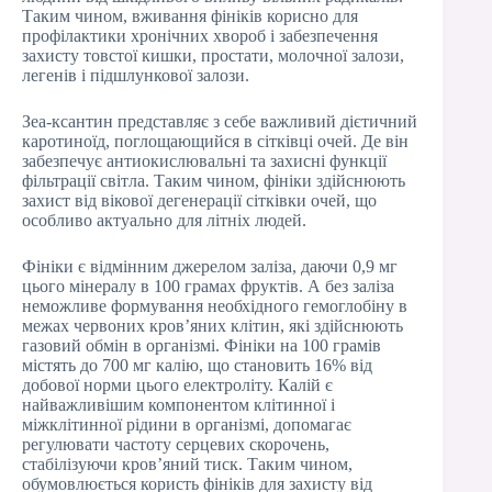
Таким чином, вживання фініків корисно для
профілактики хронічних хвороб і забезпечення
захисту товстої кишки, простати, молочної залози,
легенів і підшлункової залози.
Зеа-ксантин представляє з себе важливий дієтичний
каротиноїд, поглощающийся в сітківці очей. Де він
забезпечує антиокислювальні та захисні функції
фільтрації світла. Таким чином, фініки здійснюють
захист від вікової дегенерації сітківки очей, що
особливо актуально для літніх людей.
Фініки є відмінним джерелом заліза, даючи 0,9 мг
цього мінералу в 100 грамах фруктів. А без заліза
неможливе формування необхідного гемоглобіну в
межах червоних кров’яних клітин, які здійснюють
газовий обмін в організмі. Фініки на 100 грамів
містять до 700 мг калію, що становить 16% від
добової норми цього електроліту. Калій є
найважливішим компонентом клітинної і
міжклітинної рідини в організмі, допомагає
регулювати частоту серцевих скорочень,
стабілізуючи кров’яний тиск. Таким чином,
обумовлюється користь фініків для захисту від