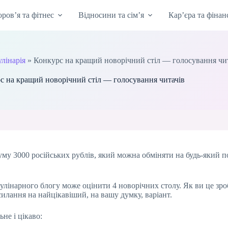
оров’я та фітнес
Відносини та сім’я
Кар’єра та фінан
улінарія
»
Конкурс на кращий новорічний стіл — голосування чи
с на кращий новорічний стіл — голосування читачів
 суму 3000 російських рублів, який можна обміняти на будь-який 
улінарного блогу може оцінити 4 новорічних столу. Як ви це зро
силання на найцікавіший, на вашу думку, варіант.
не і цікаво: