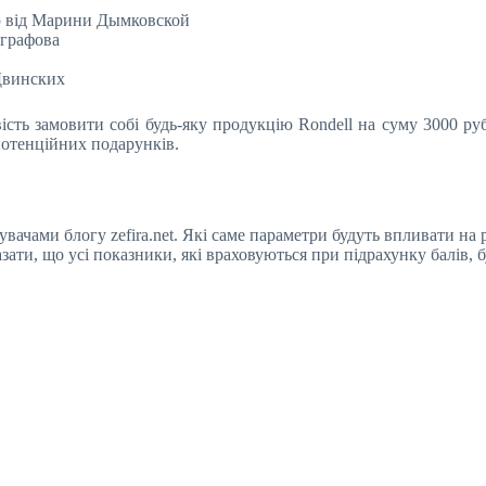
ю від Марини Дымковской
вграфова
Двинских
ть замовити собі будь-яку продукцію Rondell на суму 3000 руб
потенційних подарунків.
ачами блогу zefira.net. Які саме параметри будуть впливати на 
ати, що усі показники, які враховуються при підрахунку балів, 