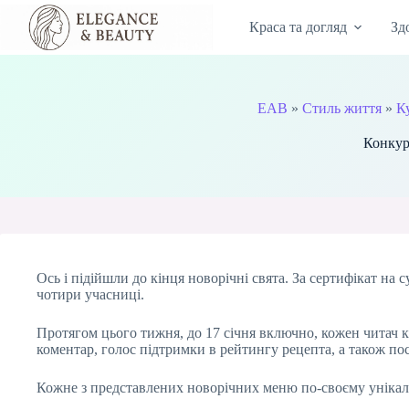
Перейти
до
Краса та догляд
Зд
вмісту
EAB
»
Стиль життя
»
К
Конкур
Ось і підійшли до кінця новорічні свята. За сертифікат на
чотири учасниці.
Протягом цього тижня, до 17 січня включно, кожен читач к
коментар, голос підтримки в рейтингу рецепта, а також по
Кожне з представлених новорічних меню по-своєму унікаль