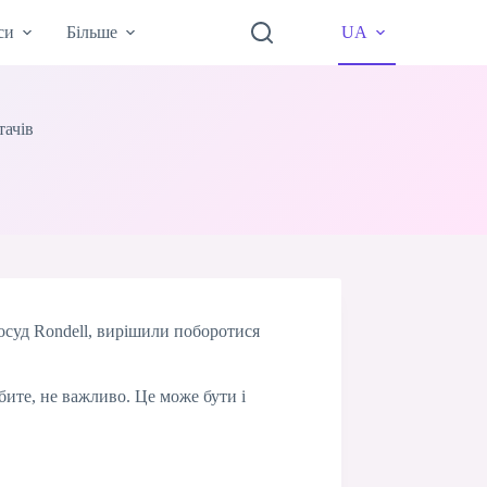
си
Більше
UA
тачів
посуд Rondell, вирішили поборотися
бите, не важливо. Це може бути і