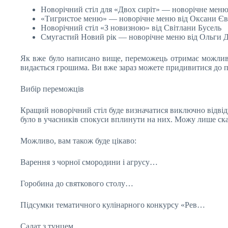
Новорічний стіл для «Двох сиріт» — новорічне мен
«Тигристое меню» — новорічне меню від Оксани Є
Новорічний стіл «З новизною» від Світлани Бусель
Смугастий Новий рік — новорічне меню від Ольги 
Як вже було написано вище, переможець отримає можливіс
видається грошима. Ви вже зараз можете придивитися до 
Вибір переможців
Кращий новорічний стіл буде визначатися виключно відвідув
було в учасників спокуси вплинути на них. Можу лише сказ
Можливо, вам також буде цікаво:
Варення з чорної смородини і агрусу…
Горобина до святкового столу…
Підсумки тематичного кулінарного конкурсу «Рев…
Салат з тунцем