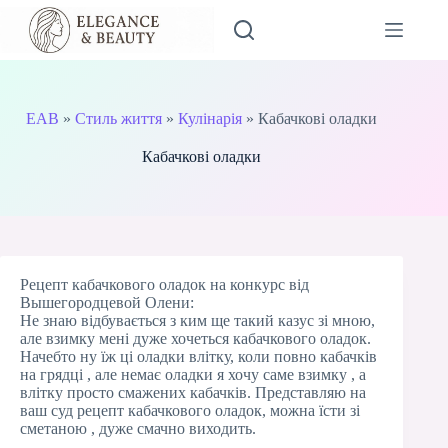
Перейти
до
вмісту
EAB
»
Стиль життя
»
Кулінарія
»
Кабачкові оладки
Кабачкові оладки
Рецепт кабачкового оладок на конкурс від
Вышегородцевой Олени:
Не знаю відбувається з ким ще такий казус зі мною,
але взимку мені дуже хочеться кабачкового оладок.
Начебто ну їж ці оладки влітку, коли повно кабачків
на грядці , але немає оладки я хочу саме взимку , а
влітку просто смажених кабачків. Представляю на
ваш суд рецепт кабачкового оладок, можна їсти зі
сметаною , дуже смачно виходить.