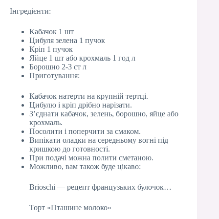
Інгредієнти:
Кабачок 1 шт
Цибуля зелена 1 пучок
Кріп 1 пучок
Яйце 1 шт або крохмаль 1 год л
Борошно 2-3 ст л
Приготування:
Кабачок натерти на крупній тертці.
Цибулю і кріп дрібно нарізати.
З’єднати кабачок, зелень, борошно, яйце або
крохмаль.
Посолити і поперчити за смаком.
Випікати оладки на середньому вогні під
кришкою до готовності.
При подачі можна полити сметаною.
Можливо, вам також буде цікаво:
Brioschi — рецепт французьких булочок…
Торт «Пташине молоко»