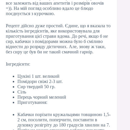
все залежить від ваших апетитів і розмірів овочів
=)). На мій погляд особливо вдало це блюдо
поєднується з курочкою.
Рецепт дійсно дуже простий. Єдине, що я вказала то
кількість інгредієнтів, яке використовувала для
приготування цієї страви вдома. До речі, якщо б не
сир, кабачки з помідорами можна було б сміливо
віднести до розряду дієтичних. Але, знову ж таки,
без сиру це був би не такий смачний гарнір.
Інгредієнти:
Цукіні 1 шт. великий
Помідори свіжі 2-3 шт.
Сир твердий 50 гр.
Сіль
Перець чорний мелений
Приготування:
Кабачки порізати кружальцями товщиною 1,5-
2 см, посолити, поперчити, поставити в
духовку розігріту до 180 градусів хвилин на 7.