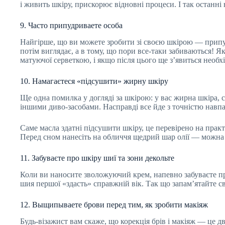
і живить шкіру, прискорює відновні процеси. І так останні
9. Часто припудриваете особа
Найгірше, що ви можете зробити зі своєю шкірою — припудрю
потім виглядає, а в тому, що пори все-таки забиваються! 
матуючої серветкою, і якщо після цього ще з’явиться необхі
10. Намагаєтеся «підсушити» жирну шкіру
Ще одна помилка у догляді за шкірою: у вас жирна шкіра, 
іншими диво-засобами. Насправді все йде з точністю навп
Саме масла здатні підсушити шкіру, це перевірено на прак
Перед сном нанесіть на обличчя щедрий шар олії — можна п
11. Забуваєте про шкіру шиї та зони декольте
Коли ви наносите зволожуючий крем, напевно забуваєте про 
шия першої «здасть» справжній вік. Так що запам’ятайте с
12. Выщипываете брови перед тим, як зробити макіяж
Будь-візажист вам скаже, що корекція брів і макіяж — це 