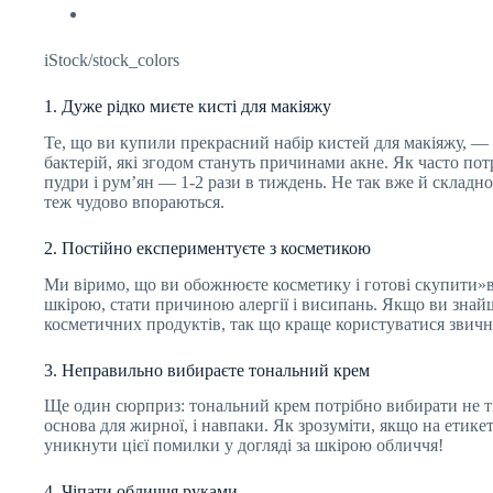
iStock/stock_colors
1. Дуже рідко миєте кисті для макіяжу
Те, що ви купили прекрасний набір кистей для макіяжу, —
бактерій, які згодом стануть причинами акне. Як часто пот
пудри і рум’ян — 1-2 рази в тиждень. Не так вже й складно
теж чудово впораються.
2. Постійно експериментуєте з косметикою
Ми віримо, що ви обожнюєте косметику і готові скупити»вс
шкірою, стати причиною алергії і висипань. Якщо ви знай
косметичних продуктів, так що краще користуватися звични
3. Неправильно вибираєте тональний крем
Ще один сюрприз: тональний крем потрібно вибирати не тіль
основа для жирної, і навпаки. Як зрозуміти, якщо на етике
уникнути цієї помилки у догляді за шкірою обличчя!
4. Чіпати обличчя руками