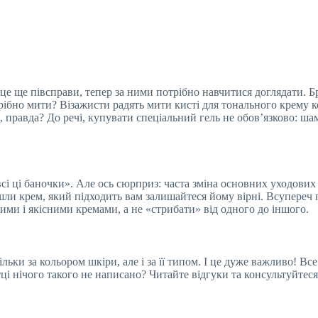
 це ще півсправи, тепер за ними потрібно навчитися доглядати. 
рібно мити? Візажисти радять мити кисті для тонального крему к
, правда? До речі, купувати спеціальний гель не обов’язково: ш
і ці баночки». Але ось сюрприз: часта зміна основних уходових
шли крем, який підходить вам залишайтеся йому вірні. Всупереч
ми і якісними кремами, а не «стрибати» від одного до іншого.
ки за кольором шкіри, але і за її типом. І це дуже важливо! Все 
тці нічого такого не написано? Читайте відгуки та консультуйтеся