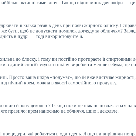
 найбільш активні саме вночі. Так що відпочинок для шкіри — це н
вати її кілька разів в день при появі жирного блиску. І справа
Як же бути, щоб не допускати помилок догляду за обличчям? Зав
дність в пудрі — тоді використовуйте її.
схильна до блиску, і тому ви постійно протираєте її спиртовими
аки: єдиний спосіб змусити шкіру виробляти менше себума, це по
тиці. Просто ваша шкіра «подумає», що їй вже вистачає жирності
ід нічний крем, можна в якості самостійного продукту.
шию й зону декольте? І якщо поки це ніяк не позначається на ва
вяте правило: крем наносимо на обличчя, шию і декольте.
дві процедури, які робляться в один день. Якщо ви вирішили поп