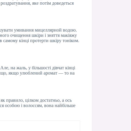
 роздратування, яке потім доведеться
ершувати умивання мицеллярной водою.
ного очищення шкіри і зняття макіяжу
в самому кінці протерти шкіру тоніком.
ле, на жаль, у більшості дівчат кінці
к що, якщо улюблений аромат — то на
як правило, цілком достатньо, а ось
ся особою і волоссям, вона найбільше