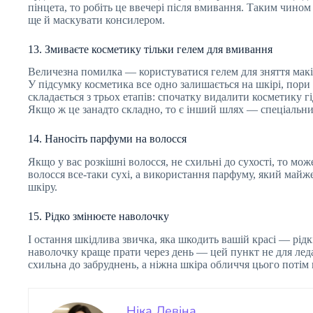
пінцета, то робіть це ввечері після вмивання. Таким чином
ще й маскувати консилером.
13. Змиваєте косметику тільки гелем для вмивання
Величезна помилка — користуватися гелем для зняття макі
У підсумку косметика все одно залишається на шкірі, пор
складається з трьох етапів: спочатку видалити косметику г
Якщо ж це занадто складно, то є інший шлях — спеціальни
14. Наносіть парфуми на волосся
Якщо у вас розкішні волосся, не схильні до сухості, то мож
волосся все-таки сухі, а використання парфуму, який май
шкіру.
15. Рідко змінюєте наволочку
І остання шкідлива звичка, яка шкодить вашій красі — рідк
наволочку краще прати через день — цей пункт не для леда
схильна до забруднень, а ніжна шкіра обличчя цього потім 
Ніка Левіна