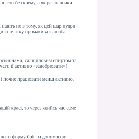
е сон без крему, а як раз навпаки.
 навіть не в тому, як цей шар пудри
жди спочатку промакивать особа
 лосьйонами, саліциловим спиртом та
чати її активно «задобрювати»!
, і почне працювати менш активно.
шій красі, то через якийсь час саме
равити форму брів за допомогою