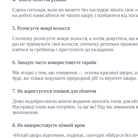
Єдина ситуація, коли ви можете без наслідків чіпати своє 
на роботі намагайтеся не чіпати шкіру і позбавтеся від по
5. Розчісуєте мокрі волосся
Спочатку розчісуєте мокре волосся, а потім дивуєтеся, що
раз не травмувати свої волосся, спочатку ретельно промокн
взятися за гребінець і приступити до укладання.
6. Занадто часто використовуєте скраби
Ми згодні з тим, що очищення — основа красивої шкіри, але
буде, ви тільки порушите природний pH та імунітет шкіри. 
7. Не користуєтеся тоніком для обличчя
Деякі недобросовісні жіночі видання заносять тонік для об
Насправді тонік вам потрібен, та ще як! Під час вмивання 
зволоження.
8. Не використовуєте нічний крем
«Нехай шкіра відпочине, подихає, сьогодні обійдуся без н