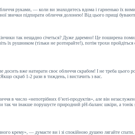
обличчя руками, — коли ви знаходитесь вдома і гарненько їх вими
ганої звички підпирати обличчя долонею! Від цього прищі бувають
 кінчики так нещадно січеться? Дуже даремно! Це поширена поми
іть їх рушником (тільки не розтирайте!), потім трохи пройдітьс
 досить вже натирати своє обличчя скрабом! І не треба цього ро
Якщо скраб 1-2 рази в тиждень, і вистачить з вас.
личчя в число «непотрібних б’юті-продуктів», але він незаслужено
ви так чи інакше порушуєте природний pH-баланс шкіри, а тонік я
ічного крему», — думаєте ви і зі спокійною душею лягайте спати