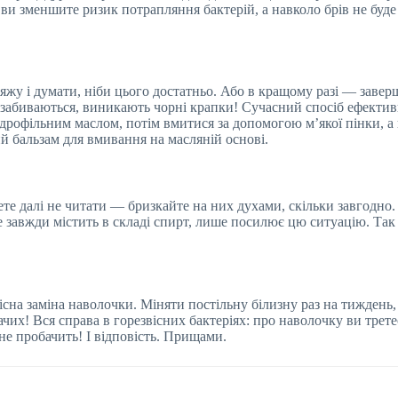
 ви зменшите ризик потрапляння бактерій, а навколо брів не буде
яжу і думати, ніби цього достатньо. Або в кращому разі — зав
и забиваються, виникають чорні крапки! Сучасний спосіб ефектив
ідрофільним маслом, потім вмитися за допомогою м’якої пінки, а 
й бальзам для вмивання на масляній основі.
ете далі не читати — бризкайте на них духами, скільки завгодно. А
же завжди містить в складі спирт, лише посилює цю ситуацію. Та
існа заміна наволочки. Міняти постільну білизну раз на тиждень, 
чих! Вся справа в горезвісних бактеріях: про наволочку ви трете
не пробачить! І відповість. Прищами.