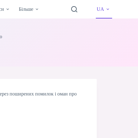
си
Більше
UA
ою
 через поширених помилок і оман про