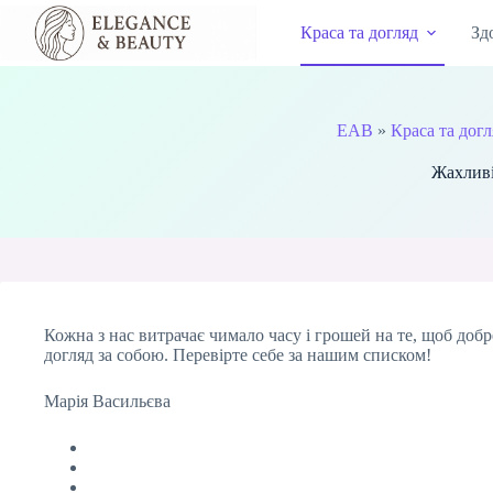
Перейти
до
Краса та догляд
Зд
вмісту
EAB
»
Краса та дог
Жахливі
Кожна з нас витрачає чимало часу і грошей на те, щоб доб
догляд за собою. Перевірте себе за нашим списком!
Марія Васильєва