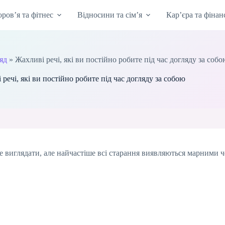
оров’я та фітнес
Відносини та сім’я
Кар’єра та фінан
ляд
»
Жахливі речі, які ви постійно робите під час догляду за соб
 речі, які ви постійно робите під час догляду за собою
ре виглядати, але найчастіше всі старання виявляються марними