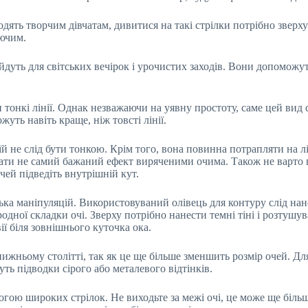
ять творчим дівчатам, дивитися на такі стрілки потрібно зверху:
уючим.
йдуть для світських вечірок і урочистих заходів. Вони допоможуть
и тонкі лінії. Однак незважаючи на уявну простоту, саме цей вид
уть навіть краще, ніж товсті лінії.
їй не слід бути тонкою. Крім того, вона повинна потрапляти на лі
мати не самий бажаний ефект виряченими очима. Також не варто 
чей підведіть внутрішній кут.
лька маніпуляцій. Використовуваний олівець для контуру слід на
одної складки очі. Зверху потрібно нанести темні тіні і розтушу
ї біля зовнішнього куточка ока.
нижньому столітті, так як це ще більше зменшить розмір очей. Дл
ть підводки сірого або металевого відтінків.
огою широких стрілок. Не виходьте за межі очі, це може ще більш