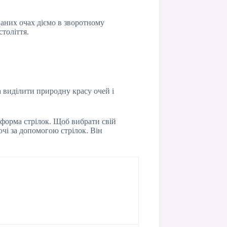
аних очах діємо в зворотному
толіття.
 виділити природну красу очей і
 форма стрілок. Щоб вибрати свій
очі за допомогою стрілок. Він