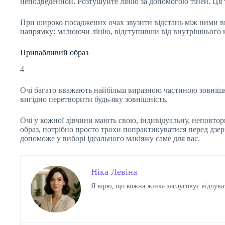
неподведенной. Розтушуйте лінію за допомогою тіней. Ця 
При широко посаджених очах звузити відстань між ними ви
напрямку: малюючи лінію, відступивши від внутрішнього к
Привабливий образ
4
Очі багато вважають найбільш виразною частиною зовнішн
вигідно перетворити будь-яку зовнішність.
Очі у кожної дівчини мають свою, індивідуальну, неповтор
образ, потрібно просто трохи попрактикуватися перед дзер
допоможе у виборі ідеального макіяжу саме для вас.
Ніка Левіна
Я вірю, що кожна жінка заслуговує відчува