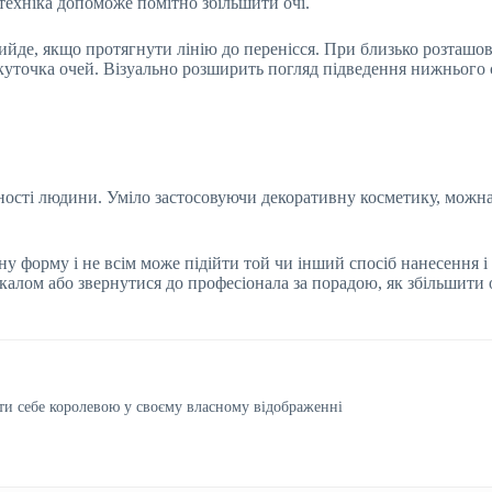
техніка допоможе помітно збільшити очі.
йде, якщо протягнути лінію до перенісся. При близько розташов
уточка очей. Візуально розширить погляд підведення нижнього с
ості людини. Уміло застосовуючи декоративну косметику, можна
ну форму і не всім може підійти той чи інший спосіб нанесення і
калом або звернутися до професіонала за порадою, як збільшити 
ти себе королевою у своєму власному відображенні