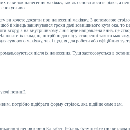
х навичок нанесення макіяжу, так як основа досить рідка, а пензл
і спокусливо.
екту ви хочете досягти при нанесенні макіяжу. З допомогою стріл
щоб її кінець закінчувався трохи далі зовнішнього кута ока, то 
ти вгору, а на внутрішньому лінія буде направлена вниз, це створ
Наносити їх складно, потрібно досвід у створенні такого макіяжу
ля суворого макіяжу, так і щодня для роботи або офіційних зустр
 промальовуються після їх нанесення. Туш застосовується в оста
уючі позиції.
им, потрібно підібрати форму стрілок, яка підійде саме вам.
виконанні неповторної Елізабет Тейлор, будуть ефектно виглядати