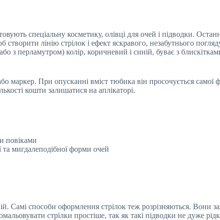
товують спеціальну косметику, олівці для очей і підводки. Останн
об створити лінію стрілок і ефект яскравого, незабутнього погля
о з перламутром) колір, коричневий і синій, буває з блискітками
бо маркер. При опусканні вміст тюбика він просочується самої ф
ількості кошти залишатися на аплікаторі.
и повіками
ої та мигдалеподібної форми очей
ій. Самі способи оформлення стрілок теж розрізняються. Вони зал
альовувати стрілки простіше, так як такі підводки не дуже рідкі