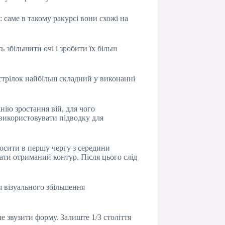
 саме в такому ракурсі вони схожі на
 збільшити очі і зробити їх більш
 стрілок найбільш складний у виконанні
нію зростання вій, для чого
використовувати підводку для
носити в першу чергу з середини
вати отриманий контур. Після цього слід
я візуального збільшення
е звузити форму. Залиште 1/3 століття