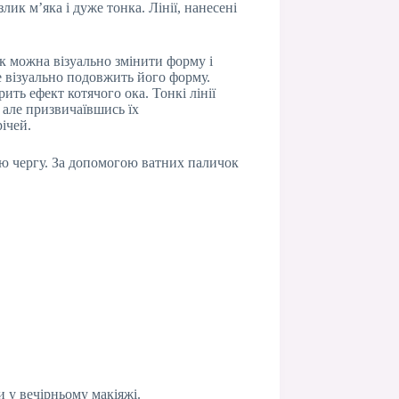
ик м’яка і дуже тонка. Лінії, нанесені
ок можна візуально змінити форму і
це візуально подовжить його форму.
ить ефект котячого ока. Тонкі лінії
, але призвичаївшись їх
ічей.
нню чергу. За допомогою ватних паличок
 у вечірньому макіяжі.