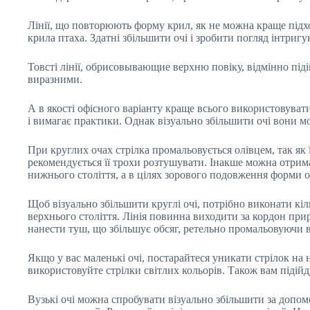
Лінії, що повторюють форму крил, як не можна краще підход
крила птаха. Здатні збільшити очі і зробити погляд інтриг
Товсті лінії, обрисовывающие верхню повіку, відмінно піді
виразними.
А в якості офісного варіанту краще всього використовуват
і вимагає практики. Однак візуально збільшити очі вони мож
При круглих очах стрілка промальовується олівцем, так як 
рекомендується її трохи розтушувати. Інакше можна отри
нижнього століття, а в цілях зорового подовження форми о
Щоб візуально збільшити круглі очі, потрібно виконати кі
верхнього століття. Лінія повинна виходити за кордон прир
нанести туш, що збільшує обсяг, ретельно промальовуючи ві
Якщо у вас маленькі очі, постарайтеся уникати стрілок на 
використовуйте стрілки світлих кольорів. Також вам підійду
Вузькі очі можна спробувати візуально збільшити за допом