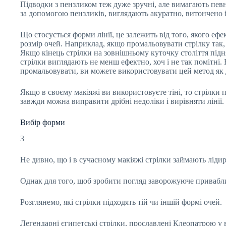
Підводки з пензликом теж дуже зручні, але вимагають певни
за допомогою пензликів, виглядають акуратно, витончено 
Що стосується форми лінії, це залежить від того, якого еф
розмір очей. Наприклад, якщо промальовувати стрілку так, 
Якщо кінець стрілки на зовнішньому куточку століття підня
стрілки виглядають не менш ефектно, хоч і не так помітні. 
промальовувати, ви можете використовувати цей метод як д
Якщо в своєму макіяжі ви використовуєте тіні, то стрілки
завжди можна виправити дрібні недоліки і вирівняти лінії.
Вибір форми
3
Не дивно, що і в сучасному макіяжі стрілки займають лідир
Однак для того, щоб зробити погляд заворожуюче приваблив
Розглянемо, які стрілки підходять тій чи іншій формі очей.
Легендарні єгипетські стрілки, прославлені Клеопатрою у 