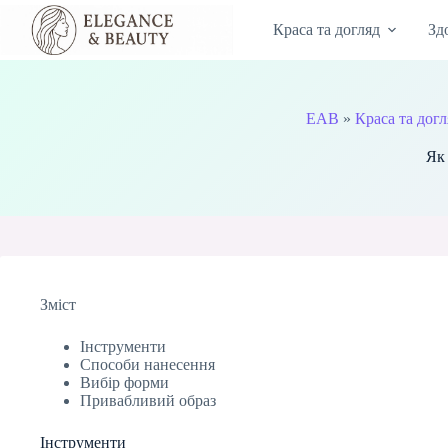
Перейти
до
Краса та догляд
Зд
вмісту
EAB
»
Краса та дог
Як 
Зміст
Інструменти
Способи нанесення
Вибір форми
Привабливий образ
Інструменти