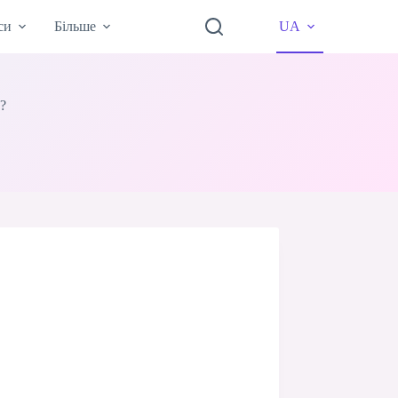
си
Більше
UA
й?