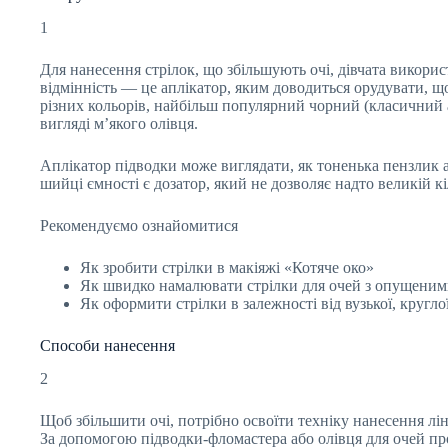
1
Для нанесення стрілок, що збільшують очі, дівчата викорис
відмінність — це аплікатор, яким доводиться орудувати, щ
різних кольорів, найбільш популярний чорний (класичний аб
вигляді м’якого олівця.
Аплікатор підводки може виглядати, як тоненька пензлик а
шийці ємності є дозатор, який не дозволяє надто великій к
Рекомендуємо ознайомитися
Як зробити стрілки в макіяжі «Котяче око»
Як швидко намалювати стрілки для очей з опущеним
Як оформити стрілки в залежності від вузької, кругл
Способи нанесення
2
Щоб збільшити очі, потрібно освоїти техніку нанесення лін
За допомогою підводки-фломастера або олівця для очей пром