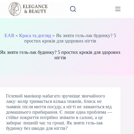
Перейти
до
вмісту
EAB
»
Краса та догляд
»
Як зняти гель-лак будинку? 5
простих кроків для здорових нігтів
Як зняти гель-лак будинку? 5 простих кроків для здорових
нігтів
Гелевий манікюр набагато зручніше звичайного
лаку: колір тримається кілька тижнів, блиск не
тьмяніє після миття посуду, а нігті не ламаються від
домашнього прибирання. Є лише одна проблема —
стійке покриття потрібно знімати в салоні, а це
забирає лишній час та гроші. Як зняти гель-лак
будинку без шкоди для нігтів?