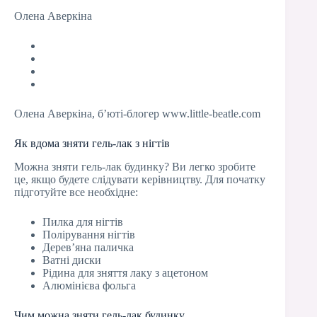
Олена Аверкіна
Олена Аверкіна, б’юті-блогер www.little-beatle.com
Як вдома зняти гель-лак з нігтів
Можна зняти гель-лак будинку? Ви легко зробите
це, якщо будете слідувати керівництву. Для початку
підготуйте все необхідне:
Пилка для нігтів
Полірування нігтів
Дерев’яна паличка
Ватні диски
Рідина для зняття лаку з ацетоном
Алюмінієва фольга
Чим можна зняти гель-лак будинку