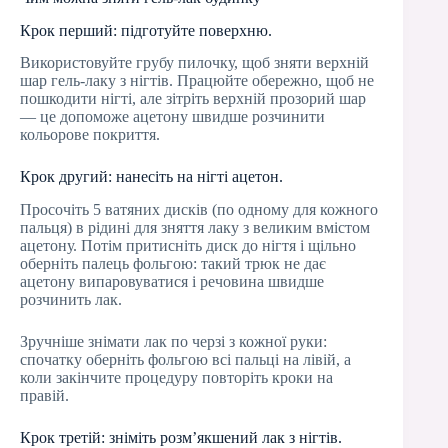
Крок перший: підготуйте поверхню.
Використовуйте грубу пилочку, щоб зняти верхній
шар гель-лаку з нігтів. Працюйте обережно, щоб не
пошкодити нігті, але зітріть верхній прозорий шар
— це допоможе ацетону швидше розчинити
кольорове покриття.
Крок другий: нанесіть на нігті ацетон.
Просочіть 5 ватяних дисків (по одному для кожного
пальця) в рідині для зняття лаку з великим вмістом
ацетону. Потім притисніть диск до нігтя і щільно
оберніть палець фольгою: такий трюк не дає
ацетону випаровуватися і речовина швидше
розчинить лак.
Зручніше знімати лак по черзі з кожної руки:
спочатку оберніть фольгою всі пальці на лівій, а
коли закінчите процедуру повторіть кроки на
правій.
Крок третій: зніміть розм’якшений лак з нігтів.