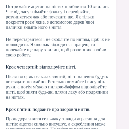
Потримайте ацетон на нігтях приблизно 10 хвилин.
Час від часу знімайте фольгу і перевіряйте,
розчиняється лак або почекати ще. Як тільки
покриття розм’якне, з допомогою дерев’яної
палички зніміть його з нігтя.
Не перестарайтеся і не скоблите по нігтям, щоб їх не
пошкодити. Якщо лак відходить з працею, то
почекайте ще пару хвилин, щоб розчинник зробив
свою роботу.
Крок четвертий: відполіруйте нігті.
Після того, як гель-лак знятий, нігті напевно будуть
виглядати неохайно. Ретельно вимийте і висушіть
руки, а потім м’якою пилкою-баффом відполіруйте
нігті, щоб зняти будь-які плями лаку або подряпини
на нігтях.
Крок п’ятий: подбайте про здоров’я нігтів.
Процедура зняття гель-лаку завжди агресивна для
нігтів: ацетон сильно висушує, а скреблення може