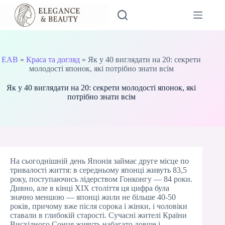
Перейти
до
вмісту
EAB
»
Краса та догляд
»
Як у 40 виглядати на 20: секрети
молодості японок, які потрібно знати всім
Як у 40 виглядати на 20: секрети молодості японок, які
потрібно знати всім
На сьогоднішній день Японія займає друге місце по
тривалості життя: в середньому японці живуть 83,5
року, поступаючись лідерством Гонконгу — 84 роки.
Дивно, але в кінці XIX століття ця цифра була
значно меншою — японці жили не більше 40-50
років, причому вже після сорока і жінки, і чоловіки
ставали в глибокій старості. Сучасні жителі Країни
Висхідного Сонця живуть набагато довше і