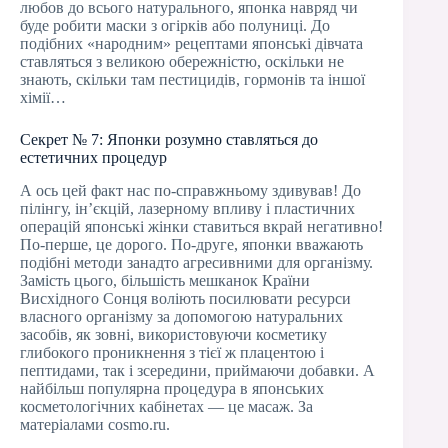
любов до всього натурального, японка навряд чи
буде робити маски з огірків або полуниці. До
подібних «народним» рецептами японські дівчата
ставляться з великою обережністю, оскільки не
знають, скільки там пестицидів, гормонів та іншої
хімії…
Секрет № 7: Японки розумно ставляться до
естетичних процедур
А ось цей факт нас по‑справжньому здивував! До
пілінгу, ін’єкцій, лазерному впливу і пластичних
операцій японські жінки ставиться вкрай негативно!
По‑перше, це дорого. По‑друге, японки вважають
подібні методи занадто агресивними для організму.
Замість цього, більшість мешканок Країни
Висхідного Сонця воліють посилювати ресурси
власного організму за допомогою натуральних
засобів, як зовні, використовуючи косметику
глибокого проникнення з тієї ж плацентою і
пептидами, так і зсередини, приймаючи добавки. А
найбільш популярна процедура в японських
косметологічних кабінетах — це масаж. За
матеріалами cosmo.ru.