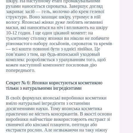
шкіру. На наступному етапі промакувальними
рухами наноситься сироватка. Завершує догляд
закриває засіб — гель, молочко або крем гелевої
структури. Воно захищає шкіру, утримує в ній
вологу. Японські жінки дуже люблять незмивні
маски, які наносяться на ніч і впливають на шкіру
10-12 годин. І ще один цікавий момент: на
туалетному столику японки ви ніколи не побачите
різномастого набору лосьйонів, сироваток та кремів
— всі кошти повинні бути з однієї лінійки. Це
пов’язано з тим, що будь-японський уходовый
комплекс розробляється з урахуванням того, щоб
кожен наступний компонент посилював дію
попереднього.
Секрет № 6: Японки користуються косметикою
тільки з натуральними інгредієнтами
В своїх формулах японські виробники косметики
вміло натуральні інгредієнти з останніми
досягненнями науки. Тому японська косметика
практично не містить консервантів. В якості основи
виробники найчастіше використовують екстракт зі
свинячої або кінської плаценти, пептиди або
екстракти рослин. Але незважаючи на таку ніжну