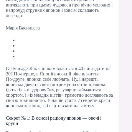
виглядають при цьому чудово, а про вічно молодих і
напрочуд струнких японок і зовсім складають
легенди!
Марія Васильєва
GettyImagesКак японкам вдається в 40 виглядати на
20? По‑перше, в Японії високий рівень життя.
По‑друге, японки себе люблять. Ну, і нарешті,
японські дівчата свято дотримується три правила:
їдять тільки здорову їжу, регулярно займаються
спортом, і «із младих нігтів» грамотно доглядають за
своєю зовнішністю. У нашій статті 7 секретів краси
японських жінок, які варто взяти на замітку.
Секрет № 1: В основі раціону японок — овочі і
крупи