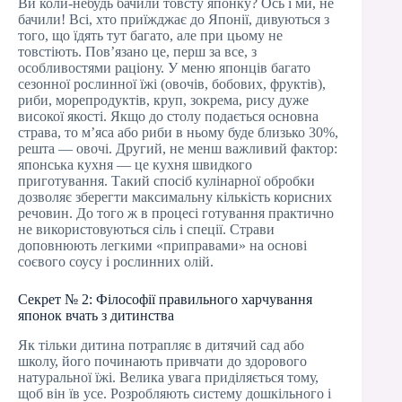
Ви коли-небудь бачили товсту японку? Ось і ми, не
бачили! Всі, хто приїжджає до Японії, дивуються з
того, що їдять тут багато, але при цьому не
товстіють. Пов’язано це, перш за все, з
особливостями раціону. У меню японців багато
сезонної рослинної їжі (овочів, бобових, фруктів),
риби, морепродуктів, круп, зокрема, рису дуже
високої якості. Якщо до столу подається основна
страва, то м’яса або риби в ньому буде близько 30%,
решта — овочі. Другий, не менш важливий фактор:
японська кухня — це кухня швидкого
приготування. Такий спосіб кулінарної обробки
дозволяє зберегти максимальну кількість корисних
речовин. До того ж в процесі готування практично
не використовуються сіль і спеції. Страви
доповнюють легкими «приправами» на основі
соєвого соусу і рослинних олій.
Секрет № 2: Філософії правильного харчування
японок вчать з дитинства
Як тільки дитина потрапляє в дитячий сад або
школу, його починають привчати до здорового
натуральної їжі. Велика увага приділяється тому,
щоб він їв усе. Розробляють систему дошкільного і