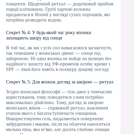
плаценти. Щоденний ритуал — додатковий прийом
порції клітковини. Грубі харчові волокна
продаються в Японії у вигляді сухих порошків, які
потрібно розводити водою.
Секрет № 4: У будь-який час року японки
захищають шкіру від сонця
В той час, як ми з усіх сил намагаємося засмагнути,
так темнішим у японських дівчат — сонце під
забороною. Ні одна японка не вийде на вулицю без
надійного захисту від УФ-променів особи: креми з
SPF — must-have навіть в похмуру дощову погоду.
Секрет № 5: Для японок догляд за шкірою — ритуал
Згідно японської філософії — тіло дано у тимчасове
користування, тому поводитися з ним потрібно
максимально дбайливо. Тому, догляд за шкірою
японських жінок — справжній ритуал, важливим
етапом якого є багатоступінчасте очищення.
Використовуючи гель, видаляються поверхневі
забруднення і макіяж, після на обличчя наноситься
мильна піна, яка м’яко, але досить глибоко очищає