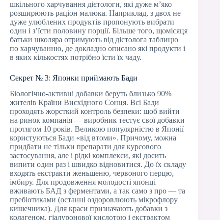
шкільного харчування дієтологи, які дуже м’яко
розширюють раціон малюка. Наприклад, з двох не
дуже улюблених продуктів пропонують вибрати
один і з’їсти половину порції. Більше того, щомісяця
батьки школяра отримують від дієтолога таблицю
по харчуванню, де докладно описано які продукти і
в яких кількостях потрібно їсти їх чаду.
Секрет № 3: Японки приймають Бади
Біологічно-активні добавки беруть близько 90%
жителів Країни Висхідного Сонця. Всі Бади
проходять жорсткий контроль безпеки: щоб вийти
на ринок компанія — виробник тестує свої добавки
протягом 10 років. Великою популярністю в Японії
користуються Бади «від втоми». Причому, можна
придбати не тільки препарати для курсового
застосування, але і рідкі комплекси, які досить
випити один раз і швидко відновитися. До їх складу
входять екстракти женьшеню, червоного перцю,
імбиру. Для продовження молодості японці
вживають БАД з ферментами, а так само з про — та
пребіотиками (останні оздоровлюють мікрофлору
кишечника). Для краси призначають добавки з
колагеном, гіалуронової кислотою і екстрактом