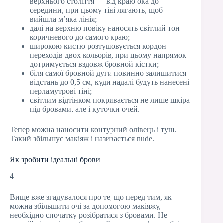
верхнього століття — від краю ока до
середини, при цьому тіні лягають, щоб
вийшла м’яка лінія;
далі на верхню повіку наносять світлий тон
коричневого до самого краю;
широкою кистю розтушовується кордон
переходів двох кольорів, при цьому напрямок
дотримується вздовж бровной кістки;
біля самої бровной дуги повинно залишитися
відстань до 0,5 см, куди надалі будуть нанесені
перламутрові тіні;
світлим відтінком покривається не лише шкіра
під бровами, але і куточки очей.
Тепер можна наносити контурний олівець і туш.
Такий збільшує макіяж і називається nude.
Як зробити ідеальні брови
4
Вище вже згадувалося про те, що перед тим, як
можна збільшити очі за допомогою макіяжу,
необхідно спочатку розібратися з бровами. Не