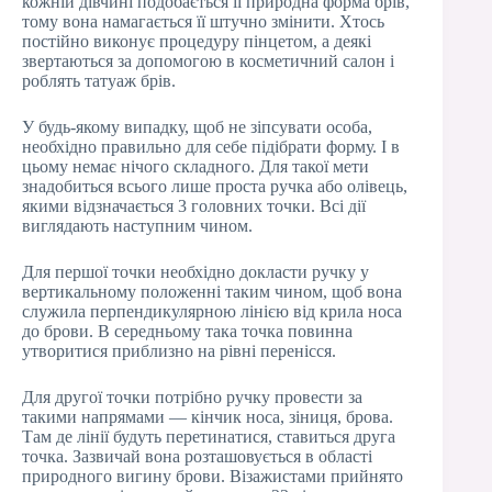
кожній дівчині подобається її природна форма брів,
тому вона намагається її штучно змінити. Хтось
постійно виконує процедуру пінцетом, а деякі
звертаються за допомогою в косметичний салон і
роблять татуаж брів.
У будь-якому випадку, щоб не зіпсувати особа,
необхідно правильно для себе підібрати форму. І в
цьому немає нічого складного. Для такої мети
знадобиться всього лише проста ручка або олівець,
якими відзначається 3 головних точки. Всі дії
виглядають наступним чином.
Для першої точки необхідно докласти ручку у
вертикальному положенні таким чином, щоб вона
служила перпендикулярною лінією від крила носа
до брови. В середньому така точка повинна
утворитися приблизно на рівні перенісся.
Для другої точки потрібно ручку провести за
такими напрямами — кінчик носа, зіниця, брова.
Там де лінії будуть перетинатися, ставиться друга
точка. Зазвичай вона розташовується в області
природного вигину брови. Візажистами прийнято