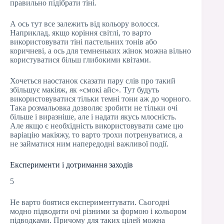
правильно підібрати тіні.
А ось тут все залежить від кольору волосся.
Наприклад, якщо коріння світлі, то варто
використовувати тіні пастельних тонів або
коричневі, а ось для темненьких жінок можна вільно
користуватися більш глибокими квітами.
Хочеться наостанок сказати пару слів про такий
збільшує макіяж, як «смокі айс». Тут будуть
використовуватися тільки темні тони аж до чорного.
Така розмальовка дозволяє зробити не тільки очі
більше і виразніше, але і надати якусь млосність.
Але якщо є необхідність використовувати саме цю
варіацію макіяжу, то варто трохи потренуватися, а
не займатися ним напередодні важливої події.
Експерименти і дотримання заходів
5
Не варто боятися експериментувати. Сьогодні
модно підводити очі різними за формою і кольором
підводками. Причому для таких цілей можна