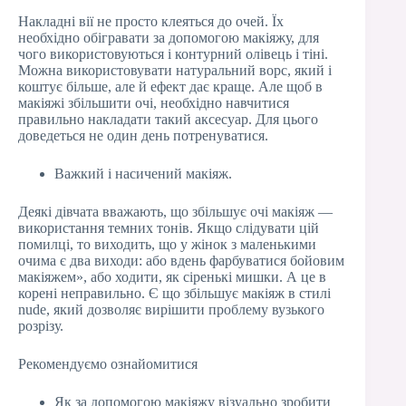
Накладні вії не просто клеяться до очей. Їх
необхідно обігравати за допомогою макіяжу, для
чого використовуються і контурний олівець і тіні.
Можна використовувати натуральний ворс, який і
коштує більше, але й ефект дає краще. Але щоб в
макіяжі збільшити очі, необхідно навчитися
правильно накладати такий аксесуар. Для цього
доведеться не один день потренуватися.
Важкий і насичений макіяж.
Деякі дівчата вважають, що збільшує очі макіяж —
використання темних тонів. Якщо слідувати цій
помилці, то виходить, що у жінок з маленькими
очима є два виходи: або вдень фарбуватися бойовим
макіяжем», або ходити, як сіренькі мишки. А це в
корені неправильно. Є що збільшує макіяж в стилі
nude, який дозволяє вирішити проблему вузького
розрізу.
Рекомендуємо ознайомитися
Як за допомогою макіяжу візуально зробити