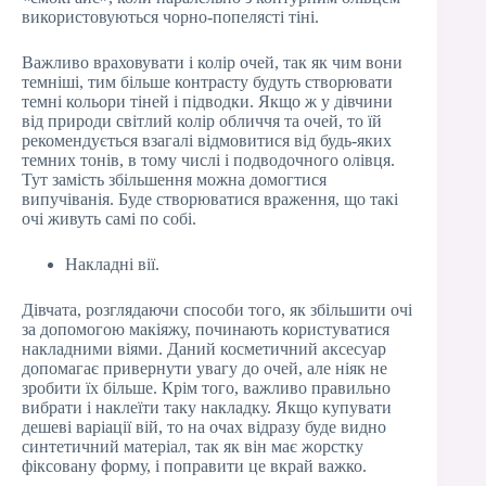
використовуються чорно-попелясті тіні.
Важливо враховувати і колір очей, так як чим вони
темніші, тим більше контрасту будуть створювати
темні кольори тіней і підводки. Якщо ж у дівчини
від природи світлий колір обличчя та очей, то їй
рекомендується взагалі відмовитися від будь-яких
темних тонів, в тому числі і подводочного олівця.
Тут замість збільшення можна домогтися
випучіванія. Буде створюватися враження, що такі
очі живуть самі по собі.
Накладні вії.
Дівчата, розглядаючи способи того, як збільшити очі
за допомогою макіяжу, починають користуватися
накладними віями. Даний косметичний аксесуар
допомагає привернути увагу до очей, але ніяк не
зробити їх більше. Крім того, важливо правильно
вибрати і наклеїти таку накладку. Якщо купувати
дешеві варіації вій, то на очах відразу буде видно
синтетичний матеріал, так як він має жорстку
фіксовану форму, і поправити це вкрай важко.