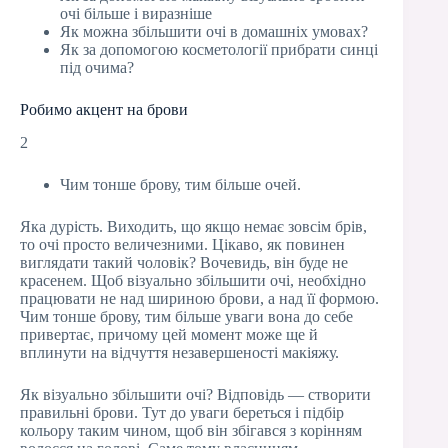
очі більше і виразніше
Як можна збільшити очі в домашніх умовах?
Як за допомогою косметології прибрати синці
під очима?
Робимо акцент на брови
2
Чим тонше брову, тим більше очей.
Яка дурість. Виходить, що якщо немає зовсім брів,
то очі просто величезними. Цікаво, як повинен
виглядати такий чоловік? Вочевидь, він буде не
красенем. Щоб візуально збільшити очі, необхідно
працювати не над шириною брови, а над її формою.
Чим тонше брову, тим більше уваги вона до себе
привертає, причому цей момент може ще й
вплинути на відчуття незавершеності макіяжу.
Як візуально збільшити очі? Відповідь — створити
правильні брови. Тут до уваги береться і підбір
кольору таким чином, щоб він збігався з корінням