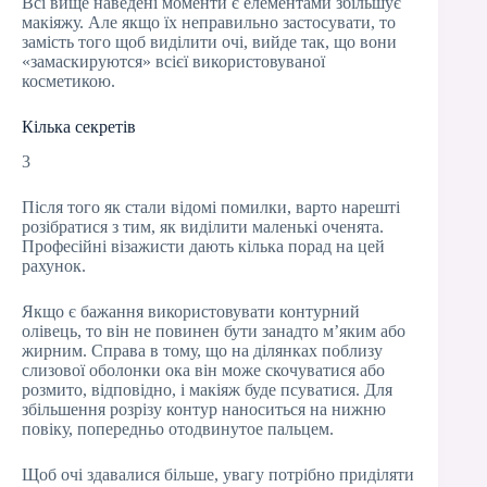
Всі вище наведені моменти є елементами збільшує
макіяжу. Але якщо їх неправильно застосувати, то
замість того щоб виділити очі, вийде так, що вони
«замаскируются» всієї використовуваної
косметикою.
Кілька секретів
3
Після того як стали відомі помилки, варто нарешті
розібратися з тим, як виділити маленькі оченята.
Професійні візажисти дають кілька порад на цей
рахунок.
Якщо є бажання використовувати контурний
олівець, то він не повинен бути занадто м’яким або
жирним. Справа в тому, що на ділянках поблизу
слизової оболонки ока він може скочуватися або
розмито, відповідно, і макіяж буде псуватися. Для
збільшення розрізу контур наноситься на нижню
повіку, попередньо отодвинутое пальцем.
Щоб очі здавалися більше, увагу потрібно приділяти