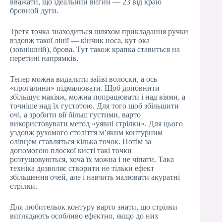
вважати, що ідеальний вигин — 23 від краю
бровной дуги.
Третя точка знаходиться шляхом прикладання ручки
вздовж такої лінії — кінчик носа, кут ока
(зовнішній), брова. Тут також крапка ставиться на
перетині напрямків.
Тепер можна видалити зайві волоски, а ось
«прогалини» підмалювати. Щоб доповнити
збільшує макіяж, можна попрацювати і над віями, а
точніше над їх густотою. Для того щоб збільшити
очі, а зробити вії більш густими, варто
використовувати метод «уявні стрілки». Для цього
уздовж рухомого століття м’яким контурним
олівцем ставляться кілька точок. Потім за
допомогою плоскої кисті такі точки
розтушовуються, хоча їх можна і не чіпати. Така
техніка дозволяє створити не тільки ефект
збільшення очей, але і навчить малювати акуратні
стрілки.
Для любительок контуру варто знати, що стрілки
виглядають особливо ефектно, якщо до них