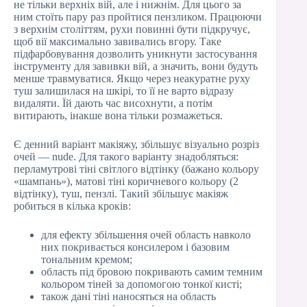
не тільки верхніх вій, але і нижнім. Для цього за
ним стоїть пару раз пройтися пензликом. Працюючи
з верхнім століттям, рухи повинні бути підкручує,
щоб вії максимально завивались вгору. Таке
підфарбовування дозволить уникнути застосування
інструменту для завивки вій, а значить, вони будуть
менше травмуватися. Якщо через неакуратне руху
туш залишилася на шкірі, то її не варто відразу
видаляти. Їй дають час висохнути, а потім
витирають, інакше вона тільки розмажеться.
Є денний варіант макіяжу, збільшує візуально розріз
очей — nude. Для такого варіанту знадобляться:
перламутрові тіні світлого відтінку (бажано кольору
«шампань»), матові тіні коричневого кольору (2
відтінку), туш, пензлі. Такий збільшує макіяж
робиться в кілька кроків:
для ефекту збільшення очей область навколо
них покривається консилером і базовим
тональним кремом;
область під бровою покривають самим темним
кольором тіней за допомогою тонкої кисті;
також дані тіні наносяться на область