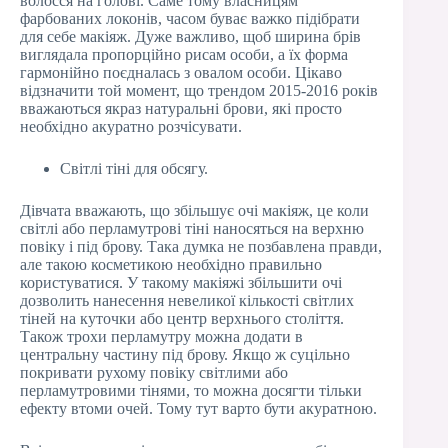
волосся на голові. Саме тому власницям
фарбованих локонів, часом буває важко підібрати
для себе макіяж. Дуже важливо, щоб ширина брів
виглядала пропорційно рисам особи, а їх форма
гармонійно поєдналась з овалом особи. Цікаво
відзначити той момент, що трендом 2015-2016 років
вважаються якраз натуральні брови, які просто
необхідно акуратно розчісувати.
Світлі тіні для обсягу.
Дівчата вважають, що збільшує очі макіяж, це коли
світлі або перламутрові тіні наносяться на верхню
повіку і під брову. Така думка не позбавлена правди,
але такою косметикою необхідно правильно
користуватися. У такому макіяжі збільшити очі
дозволить нанесення невеликої кількості світлих
тіней на куточки або центр верхнього століття.
Також трохи перламутру можна додати в
центральну частину під брову. Якщо ж суцільно
покривати рухому повіку світлими або
перламутровими тінями, то можна досягти тільки
ефекту втоми очей. Тому тут варто бути акуратною.