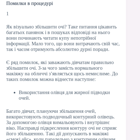
Помилки в процедурі
1
Як візуально збільшити очі? Таке питання цікавить
багатьох панянок і в пошуках відповіді на нього
вони починають читати купу непотрібної
інформації. Мало того, що вони витрачають свій час,
так і часом отримують абсолютно дурні поради.
Є ряд помилок, які заважають дівчатам правильно
збільшити очі. З-за чого замість нормального
макіяжу на обличчі з’являється щось немислиме. До
таких помилок можна віднести наступне:
Використання олівця для жирної підводки
очей.
Багато дівчат, плануючи збільшення очей,
використовують подводочный контурний олівець.
За допомогою олівця вимальовують і внутрішнє
віко. Насправді підкреслення контуру очі не сприяє
його збільшенню. Такі дії допускають в макіяжі
«смокі айс», коли паралельно з контурним олівцем