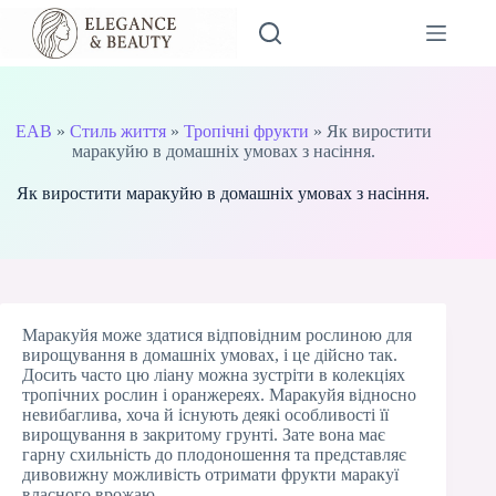
Перейти
до
вмісту
EAB
»
Стиль життя
»
Тропічні фрукти
»
Як виростити
маракуйю в домашніх умовах з насіння.
Як виростити маракуйю в домашніх умовах з насіння.
Маракуйя може здатися відповідним рослиною для
вирощування в домашніх умовах, і це дійсно так.
Досить часто цю ліану можна зустріти в колекціях
тропічних рослин і оранжереях. Маракуйя відносно
невибаглива, хоча й існують деякі особливості її
вирощування в закритому грунті. Зате вона має
гарну схильність до плодоношення та представляє
дивовижну можливість отримати фрукти маракуї
власного врожаю.