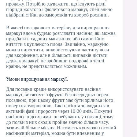
продажу. Потрібно зауважити, що існують різні
гібриди жовтого і фіолетового маракуї, спеціально
відібрані стійкі до заморозків та хвороб рослини.
В якості посадкового матеріалу для вирощування
маракуї вдома будемо розглядати насіння, які можна
придбати в садових магазинах, або самостійно
витягти з купленого плода. Звичайно, маракуйю
можна виростити, використовуючи частину лози
для вкорінення, але в більшості випадків дістати
держак маракуї, не зробивши подорожі в теплі
країни, не представляється можливим.
Умови вирощування маракуї.
Для посадки краще використовувати насіння
маракуї, витягнуті з фрукта безпосередньо перед
посадкою, при цьому фрукт має бути зрілим,а його
поверхня зморщеною. Такі насіння знаходяться в
активній фазі і проросте через 10-20 днів. Покупні
насіння є підсохлими, перебувають у сплячці, тому
до появи з них сходів пройде значно більше часу,
зазвичай більше місяця. Натомість купуючи готовий
насіннєвий матеріал, можна бути впевненим у