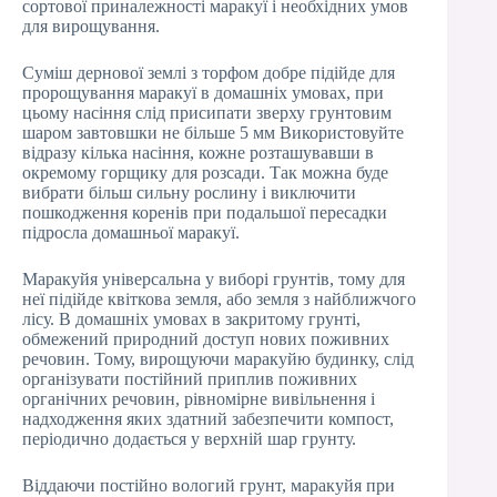
сортової приналежності маракуї і необхідних умов
для вирощування.
Суміш дернової землі з торфом добре підійде для
пророщування маракуї в домашніх умовах, при
цьому насіння слід присипати зверху грунтовим
шаром завтовшки не більше 5 мм Використовуйте
відразу кілька насіння, кожне розташувавши в
окремому горщику для розсади. Так можна буде
вибрати більш сильну рослину і виключити
пошкодження коренів при подальшої пересадки
підросла домашньої маракуї.
Маракуйя універсальна у виборі грунтів, тому для
неї підійде квіткова земля, або земля з найближчого
лісу. В домашніх умовах в закритому грунті,
обмежений природний доступ нових поживних
речовин. Тому, вирощуючи маракуйю будинку, слід
організувати постійний приплив поживних
органічних речовин, рівномірне вивільнення і
надходження яких здатний забезпечити компост,
періодично додається у верхній шар грунту.
Віддаючи постійно вологий грунт, маракуйя при