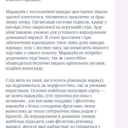
Маракуйя є теплолюбної швидко зростаючої ліаною
здатної плентатися, чіпляючись практично за будь-
ліпшу опору. Організація системи підвісок, краще у
вигляді сітки закріпленої на нерухомій стіні, буде
обов’язковою умовою для успішного вирощування
домашньої маракуї. В сезон зростання і при
забезпеченні відповідних умов ліана дуже швидко
нарощує лозу і листяну масу, що вимагають міцного
підстави з самого початку. Маракуйя не потребує
додаткових підв’язках, так як самостійно
обзаводиться безліччю міцних кріпильних вусиків,
подібно винограду.
Слід мати на увазі, що існують різновиди маракуї,
що відрізняються, як морфологічно, так за умовами
виростання. Основні найбільш популярні сорти —
це жовта маракуйя, суто тропічна рослина з
великими , але кислими плодами; і фіолетова
маракуйя з більш солодкими фруктами, менш
вимоглива до тепла субтропічна ліана родом з
Бразилії. До вирощування в домашніх умовах
найбільш підходить саме фіолетова різновид
маракуї, фрукти якої найчастіше зустрічаються у