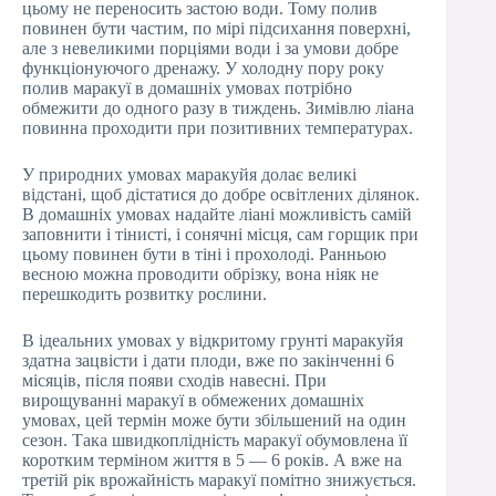
цьому не переносить застою води. Тому полив
повинен бути частим, по мірі підсихання поверхні,
але з невеликими порціями води і за умови добре
функціонуючого дренажу. У холодну пору року
полив маракуї в домашніх умовах потрібно
обмежити до одного разу в тиждень. Зимівлю ліана
повинна проходити при позитивних температурах.
У природних умовах маракуйя долає великі
відстані, щоб дістатися до добре освітлених ділянок.
В домашніх умовах надайте ліані можливість самій
заповнити і тінисті, і сонячні місця, сам горщик при
цьому повинен бути в тіні і прохолоді. Ранньою
весною можна проводити обрізку, вона ніяк не
перешкодить розвитку рослини.
В ідеальних умовах у відкритому грунті маракуйя
здатна зацвісти і дати плоди, вже по закінченні 6
місяців, після появи сходів навесні. При
вирощуванні маракуї в обмежених домашніх
умовах, цей термін може бути збільшений на один
сезон. Така швидкоплідність маракуї обумовлена її
коротким терміном життя в 5 — 6 років. А вже на
третій рік врожайність маракуї помітно знижується.