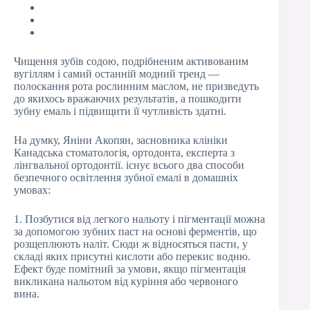
Чищення зубів содою, подрібненим активованим
вугіллям і самий останній модний тренд —
полоскання рота рослинним маслом, не призведуть
до якихось вражаючих результатів, а пошкодити
зубну емаль і підвищити її чутливість здатні.
На думку, Яніни Акопян, засновника клініки
Канадська стоматологія, ортодонта, експерта з
лінгвальної ортодонтії. існує всього два способи
безпечного освітлення зубної емалі в домашніх
умовах:
1. Позбутися від легкого нальоту і пігментації можна
за допомогою зубних паст на основі ферментів, що
розщеплюють наліт. Сюди ж відносяться пасти, у
складі яких присутні кислоти або перекис водню.
Ефект буде помітний за умови, якщо пігментація
викликана нальотом від куріння або червоного
вина.