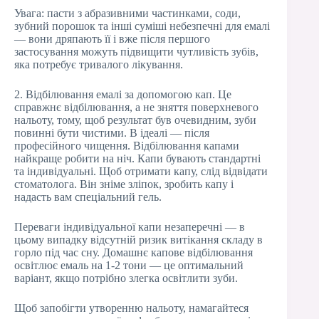
Увага: пасти з абразивними частинками, соди,
зубний порошок та інші суміші небезпечні для емалі
— вони дряпають її і вже після першого
застосування можуть підвищити чутливість зубів,
яка потребує тривалого лікування.
2. Відбілювання емалі за допомогою кап. Це
справжнє відбілювання, а не зняття поверхневого
нальоту, тому, щоб результат був очевидним, зуби
повинні бути чистими. В ідеалі — після
професійного чищення. Відбілювання капами
найкраще робити на ніч. Капи бувають стандартні
та індивідуальні. Щоб отримати капу, слід відвідати
стоматолога. Він зніме зліпок, зробить капу і
надасть вам спеціальний гель.
Переваги індивідуальної капи незаперечні — в
цьому випадку відсутній ризик витікання складу в
горло під час сну. Домашнє капове відбілювання
освітлює емаль на 1-2 тони — це оптимальний
варіант, якщо потрібно злегка освітлити зуби.
Щоб запобігти утворенню нальоту, намагайтеся