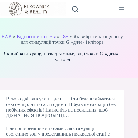
Перейти
до
вмісту
EAB
»
Відносини та сім'я
»
18+
»
Як вибрати кращу позу
для стимуляції точки G «джи» і клітора
Як вибрати кращу позу для стимуляції точки G «джи» і
клітора
Всього дві капсули на день — і ти будеш займатися
сексом щодня по 2-3 години! В будь-якому віці і без
побічних ефектів! Натисніть на посилання, щоб
ДІЗНАТИСЯ ПОДРОБИЦІ…
Найпоширенішими позами для стимуляції
ерогенних зон у представниць прекрасної статі є