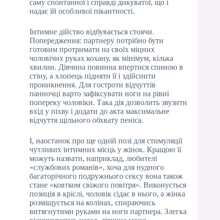
саму спонтанної і справді дикуватої, що і
надає їй особливої пікантності.
Інтимне дійство відбувається стоячи.
Попередження: партнеру потрібно бути
готовим протримати на своїх міцних
чоловічих руках кохану, як мінімум, кілька
хвилин. Дівчина повинна впертися спиною в
стіну, а хлопець підняти її і здійснити
проникнення. Для гостроти відчуттів
панночці варто зафіксувати ноги на рівні
попереку чоловіки. Така дія дозволить звузити
вхід у піхву і додати до акта максимальне
відчуття щільного обхвату пеніса.
І, наостанок про ще одній позі для стимуляції
чутливих інтимних місць у жінок. Кращою її
можуть назвати, наприклад, любителі
«службових романів», хоча для нудного
багаторічного подружнього сексу вона також
стане «ковтком свіжого повітря». Виконується
позиція в кріслі, чоловік сідає в нього, а жінка
розміщується на колінах, спираючись
витягнутими руками на ноги партнера. Злегка