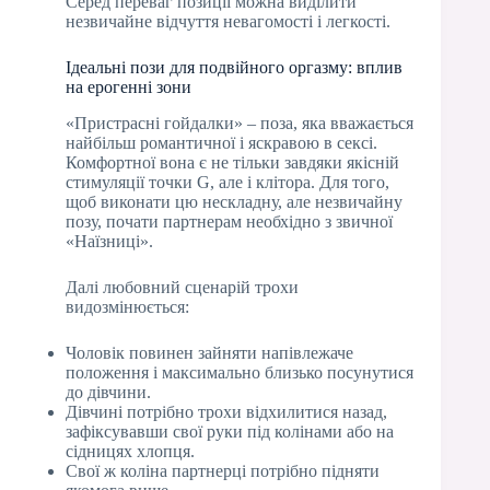
Серед переваг позиції можна виділити
незвичайне відчуття невагомості і легкості.
Ідеальні пози для подвійного оргазму: вплив
на ерогенні зони
«Пристрасні гойдалки» – поза, яка вважається
найбільш романтичної і яскравою в сексі.
Комфортної вона є не тільки завдяки якісній
стимуляції точки G, але і клітора. Для того,
щоб виконати цю нескладну, але незвичайну
позу, почати партнерам необхідно з звичної
«Наїзниці».
Далі любовний сценарій трохи
видозмінюється:
Чоловік повинен зайняти напівлежаче
положення і максимально близько посунутися
до дівчини.
Дівчині потрібно трохи відхилитися назад,
зафіксувавши свої руки під колінами або на
сідницях хлопця.
Свої ж коліна партнерці потрібно підняти