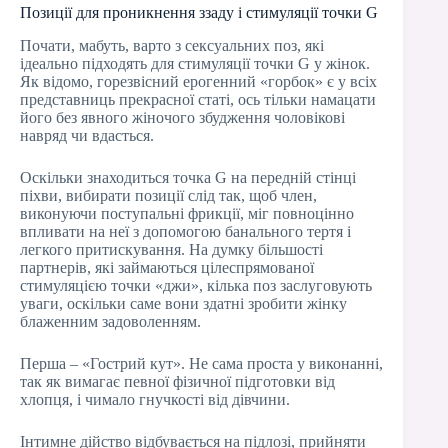
Позиції для проникнення ззаду і стимуляції точки G
Почати, мабуть, варто з сексуальних поз, які
ідеально підходять для стимуляції точки G у жінок.
Як відомо, горезвісний ерогенний «горбок» є у всіх
представниць прекрасної статі, ось тільки намацати
його без явного жіночого збудження чоловікові
навряд чи вдасться.
Оскільки знаходиться точка G на передній стінці
піхви, вибирати позиції слід так, щоб член,
виконуючи поступальні фрикції, міг повноцінно
впливати на неї з допомогою банального тертя і
легкого притискування. На думку більшості
партнерів, які займаються цілеспрямованої
стимуляцією точки «джи», кілька поз заслуговують
уваги, оскільки саме вони здатні зробити жінку
блаженним задоволенням.
Перша – «Гострий кут». Не сама проста у виконанні,
так як вимагає певної фізичної підготовки від
хлопця, і чимало гнучкості від дівчини.
Інтимне дійство відбувається на підлозі, прийняти