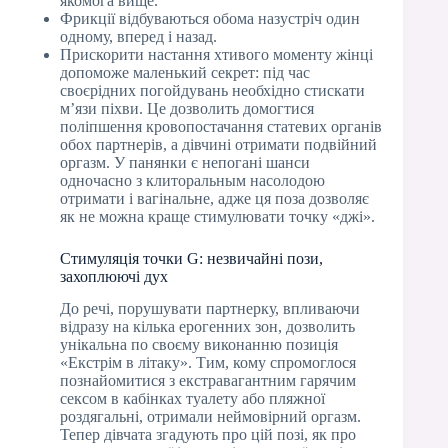
якомога вище.
Фрикції відбуваються обома назустріч один
одному, вперед і назад.
Прискорити настання хтивого моменту жінці
допоможе маленький секрет: під час
своєрідних погойдувань необхідно стискати
м’язи піхви. Це дозволить домогтися
поліпшення кровопостачання статевих органів
обох партнерів, а дівчині отримати подвійний
оргазм. У панянки є непогані шанси
одночасно з клиторальным насолодою
отримати і вагінальне, адже ця поза дозволяє
як не можна краще стимулювати точку «джі».
Стимуляція точки G: незвичайні пози,
захоплюючі дух
До речі, порушувати партнерку, впливаючи
відразу на кілька ерогенних зон, дозволить
унікальна по своєму виконанню позиція
«Екстрім в літаку». Тим, кому спромоглося
познайомитися з екстравагантним гарячим
сексом в кабінках туалету або пляжної
роздягальні, отримали неймовірний оргазм.
Тепер дівчата згадують про цій позі, як про