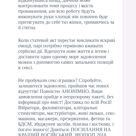
відкинувшись назад, дівчина може
контролювати темп процесу і якість
проникнення, але всю роботу будуть
виконувати руки хлопця: він повинен буде
притягувати до себе таз жінки, тримаючись за
її стегна.
Коли статевий акт перестає викликати яскраві
емоції, парі потрібно терміново вживати
серйозні дії. Вдихнути нове життя в інтим і
доставити один одному море задоволення
можна з допомогою самих запальних позицій
в сексі.
Не пробували секс-іграшки? Спробуйте,
залишитеся задоволені, прийшов час нових
відчуттів! Повністю АНОНІМНО, Ваше
замовлення прийде в непрозорому пакеті, без
інформації про вміст! Доставка по всій Росії!
Вібратори, фалоімітатори, кліторальні
стимулятори, мастурбатори, живі ляльки, секс-
машини, масажери, презервативи, фетиш та
БДСМ, збуджуючі засоби, білизна і костюми, і
багато іншого! Дивіться: ПОСИЛАННЯ НА
КРАЩИЙ РОСІЙСЬКИЙ ЭРОШОП 2018