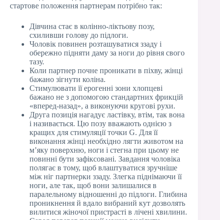
стартове положення партнерам потрібно так:
Дівчина стає в колінно-ліктьову позу,
схиливши голову до підлоги.
Чоловік повинен розташуватися ззаду і
обережно підняти даму за ноги до рівня свого
тазу.
Коли партнер почне проникати в піхву, жінці
бажано зігнути коліна.
Стимулювати її ерогенні зони хлопцеві
бажано не з допомогою стандартних фрикцій
«вперед-назад», а виконуючи кругові рухи.
Друга позиція нагадує ластівку, втім, так вона
і називається. Цю позу вважають однією з
кращих для стимуляції точки G. Для її
виконання жінці необхідно лягти животом на
м’яку поверхню, ноги і стегна при цьому не
повинні бути зафіксовані. Завдання чоловіка
полягає в тому, щоб влаштуватися зручніше
між ніг партнерки ззаду. Злегка піднімаючи її
ноги, але так, щоб вони залишалися в
паралельному відношенні до підлоги. Глибина
проникнення й вдало вибраний кут дозволять
вилитися жіночої пристрасті в лічені хвилини.