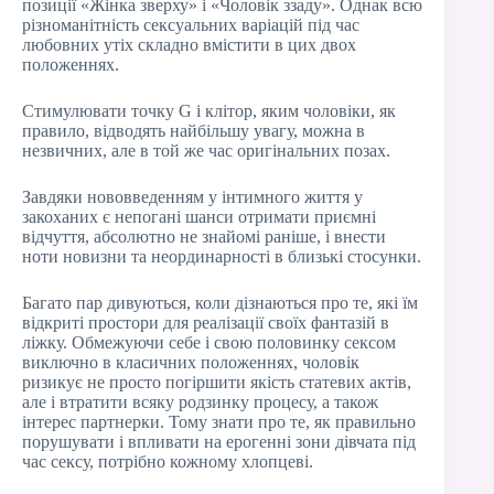
позиції «Жінка зверху» і «Чоловік ззаду». Однак всю
різноманітність сексуальних варіацій під час
любовних утіх складно вмістити в цих двох
положеннях.
Стимулювати точку G і клітор, яким чоловіки, як
правило, відводять найбільшу увагу, можна в
незвичних, але в той же час оригінальних позах.
Завдяки нововведенням у інтимного життя у
закоханих є непогані шанси отримати приємні
відчуття, абсолютно не знайомі раніше, і внести
ноти новизни та неординарності в близькі стосунки.
Багато пар дивуються, коли дізнаються про те, які їм
відкриті простори для реалізації своїх фантазій в
ліжку. Обмежуючи себе і свою половинку сексом
виключно в класичних положеннях, чоловік
ризикує не просто погіршити якість статевих актів,
але і втратити всяку родзинку процесу, а також
інтерес партнерки. Тому знати про те, як правильно
порушувати і впливати на ерогенні зони дівчата під
час сексу, потрібно кожному хлопцеві.