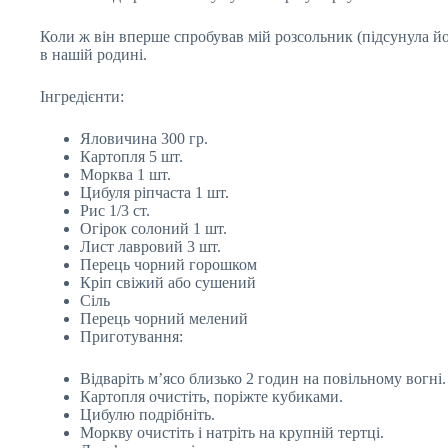
Коли ж він вперше спробував мій розсольник (підсунула йом
в нашій родині.
Інгредієнти:
Яловичина 300 гр.
Картопля 5 шт.
Морква 1 шт.
Цибуля ріпчаста 1 шт.
Рис 1/3 ст.
Огірок солоний 1 шт.
Лист лавровий 3 шт.
Перець чорний горошком
Кріп свіжий або сушений
Сіль
Перець чорний мелений
Приготування:
Відваріть м’ясо близько 2 годин на повільному вогні.
Картопля очистіть, поріжте кубиками.
Цибулю подрібніть.
Моркву очистіть і натріть на крупній тертці.