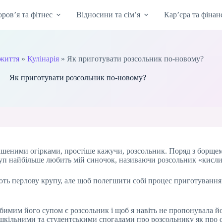
оров’я та фітнес
Відносини та сім’я
Кар’єра та фінан
життя
»
Кулінарія
»
Як приготувати розсольник по-новому?
Як приготувати розсольник по-новому?
ашеними огірками, простіше кажучи, розсольник. Поряд з борщем,
 суп найбільше любить мій синочок, називаючи розсольник «кисли
ють перлову крупу, але щоб полегшити собі процес приготування 
юбимим його супом є розсольник і щоб я навіть не пропонувала й
 шкільними та студентськими спогадами про розсольнику як про с