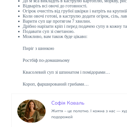
До м’яса викладіть в каструлю картоплю, моркву, рис
Відваріть всі овочі до готовності.
Огірок очистіть від грубої шкірки і натріть на крупній
Коли овочі готові, в каструлю додати огірок, сіль, л
Варити суп ще протягом 7 хвилин.
Дрібно нарізати кріп і перед подачею супу в кожну та
Подавати суп зі сметаною.
Можливо, вам також буде цікаво:
Пиріг з шинкою
Ростбіф по-домашньому
Квасолевий суп зі шпинатом і помідорами…
Короп, фарширований грибами…
Софія Коваль
Життя – це полотно. І кожна з нас — х
подорожей