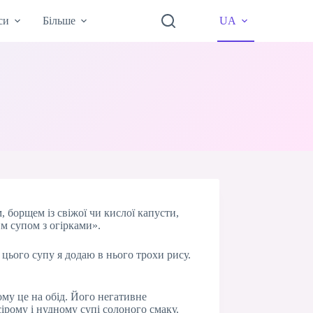
си
Більше
UA
 борщем із свіжої чи кислої капусти,
м супом з огірками».
цього супу я додаю в нього трохи рису.
ому це на обід. Його негативне
ірому і нудному супі солоного смаку.