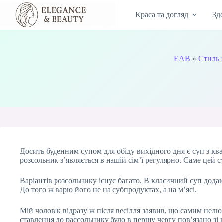
Перейти
до
Краса та догляд
Зд
вмісту
EAB
»
Стиль 
Досить буденним супом для обіду вихідного дня є суп з кв
розсольник з’являється в нашій сім’ї регулярно. Саме цей
Варіантів розсольнику існує багато. В класичний суп дода
До того ж варю його не на субпродуктах, а на м’ясі.
Мій чоловік відразу ж після весілля заявив, що самим нел
ставлення до рассольнику було в першу чергу пов’язано зі