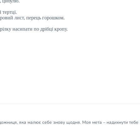
, цибулю.
 тертці.
авровий лист, перець горошком.
рілку насипати по дрібці кропу.
удожниця, яка малює себе знову щодня. Моя мета – надихнути тебе 