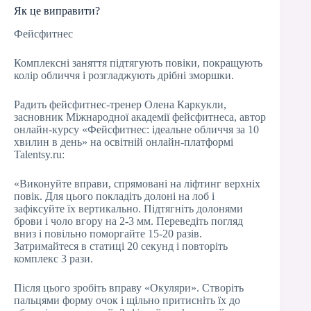
Як це виправити?
Фейсфитнес
Комплексні заняття підтягують повіки, покращують
колір обличчя і розгладжують дрібні зморшки.
Радить фейсфитнес-тренер Олена Каркукли,
засновник Міжнародної академії фейсфитнеса, автор
онлайн-курсу «Фейсфитнес: ідеальне обличчя за 10
хвилин в день» на освітній онлайн-платформі
Talentsy.ru:
«Виконуйте вправи, спрямовані на ліфтинг верхніх
повік. Для цього покладіть долоні на лоб і
зафіксуйте їх вертикально. Підтягніть долонями
брови і чоло вгору на 2-3 мм. Переведіть погляд
вниз і повільно поморгайте 15-20 разів.
Затримайтеся в статиці 20 секунд і повторіть
комплекс 3 рази.
Після цього зробіть вправу «Окуляри». Створіть
пальцями форму очок і щільно притисніть їх до