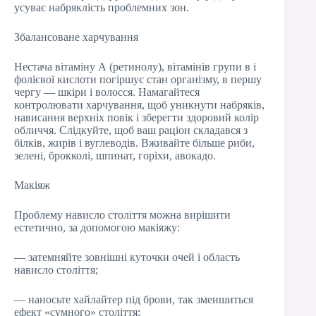
усуває набряклість проблемних зон.
Збалансоване харчування
Нестача вітаміну А (ретинолу), вітамінів групи в і
фолієвої кислоти погіршує стан організму, в першу
чергу — шкіри і волосся. Намагайтеся
контролювати харчування, щоб уникнути набряків,
нависання верхніх повік і зберегти здоровий колір
обличчя. Слідкуйте, щоб ваш раціон складався з
білків, жирів і вуглеводів. Вживайте більше риби,
зелені, брокколі, шпинат, горіхи, авокадо.
Макіяж
Проблему нависло століття можна вирішити
естетично, за допомогою макіяжу:
— затемняйте зовнішні куточки очей і область
нависло століття;
— наносьте хайлайтер під брови, так зменшиться
ефект «сумного» століття;