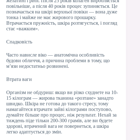
желатині і рибі. Після 25 років колаген виробляється
повільніше, а після 40 років процес зупиняється. Це
позначається на шкірі верхньої повіки — вона дуже
тонка і майже не має жирового прошарку.
Втрачається пружність, шкіра розтягується, і погляд
стає «важким».
Спадковість
Часто нависле віко — анатомічна особливість
будови обличчя, а причина проблеми в тому, що
м’язи недостатньо розвинені.
Втрата ваги
Організм не обдуриш: якщо ви різко схуднете на 10-
15 кілограм — жирова тканина «розтане» занадто
швидко. Шкіра не готова до такого стресу, тому
намагайтеся втрачати зайві кілограми поступово,
думайте більше про процес, ніж результат. Нехай за
тиждень піде тільки 200-300 грамів, але ви будете
здорові, втрачений вага не повернеться, а шкіра
легко адаптується до змін.