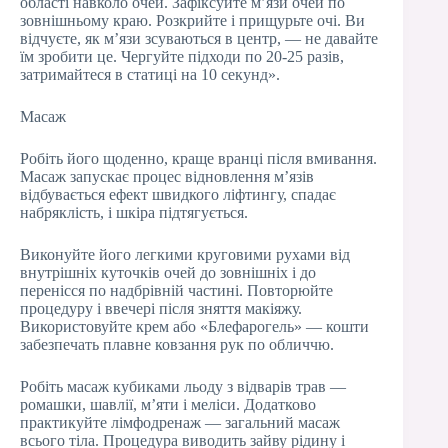
області навколо очей. Зафіксуйте м’язи очей по
зовнішньому краю. Розкрийте і прищурьте очі. Ви
відчуєте, як м’язи зсуваються в центр, — не давайте
їм зробити це. Чергуйте підходи по 20-25 разів,
затримайтеся в статиці на 10 секунд».
Масаж
Робіть його щоденно, краще вранці після вмивання.
Масаж запускає процес відновлення м’язів
відбувається ефект швидкого ліфтингу, спадає
набряклість, і шкіра підтягується.
Виконуйте його легкими круговими рухами від
внутрішніх куточків очей до зовнішніх і до
перенісся по надбрівній частині. Повторюйте
процедуру і ввечері після зняття макіяжу.
Використовуйте крем або «Блефарогель» — кошти
забезпечать плавне ковзання рук по обличчю.
Робіть масаж кубиками льоду з відварів трав —
ромашки, шавлії, м’яти і меліси. Додатково
практикуйте лімфодренаж — загальний масаж
всього тіла. Процедура виводить зайву рідину і