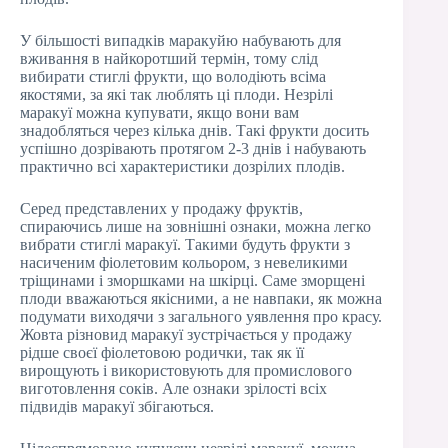
У більшості випадків маракуйю набувають для
вживання в найкоротший термін, тому слід
вибирати стиглі фрукти, що володіють всіма
якостями, за які так люблять ці плоди. Незрілі
маракуї можна купувати, якщо вони вам
знадобляться через кілька днів. Такі фрукти досить
успішно дозрівають протягом 2-3 днів і набувають
практично всі характеристики дозрілих плодів.
Серед представлених у продажу фруктів,
спираючись лише на зовнішні ознаки, можна легко
вибрати стиглі маракуї. Такими будуть фрукти з
насиченим фіолетовим кольором, з невеликими
тріщинами і зморшками на шкірці. Саме зморщені
плоди вважаються якісними, а не навпаки, як можна
подумати виходячи з загального уявлення про красу.
Жовта різновид маракуї зустрічається у продажу
рідше своєї фіолетовою родички, так як її
вирощують і використовують для промислового
виготовлення соків. Але ознаки зрілості всіх
підвидів маракуї збігаються.