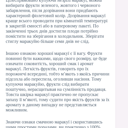
Цілеспрямовано купуючи незрілі маракуї, можна
вибирати фрукти зеленого, жовтого і червоного
забарвлення, після дозрівання вони придбають
характерний фіолетовий колір. Дозрівання маракуї
краще всього проводити при кімнатній температурі
в закритій ємності або в паперовому пакеті. По
закінченні трьох днів достигли плоди потрібно
помістити на зберігання в холодильник. Зберігати
стиглу маракуйю більше семи днів не слід.
Іншою ознакою хорошої маракуї є її вагу. Фрукти
повинні бути важкими, щодо свого розміру, це буде
означати соковитість, хороший смак і аромат
маракуї. Легкість фруктів, говорить про їх
порожнечі всередині, тобто м’якоть з якоїсь причини
підсохла або переспела, оголивши насіння. Тому
купуючи маракуйю, фрукти слід вибирати
поштучно, нерасщитывая на сумлінність продавця.
Товста шкірка маракуї практично не пропускає
запаху її м’якоті, тому судити про якість фруктів за їх
аромату в даному випадку не представляється
можливим.
Знаючи ознаки смачною маракуї і скориставшись
цими простими порадами, ви практично з 100%