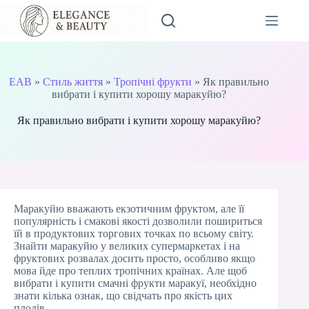
Перейти
до
вмісту
EAB
»
Стиль життя
»
Тропічні фрукти
»
Як правильно
вибрати і купити хорошу маракуйю?
Як правильно вибрати і купити хорошу маракуйю?
Маракуйю вважають екзотичним фруктом, але її
популярність і смакові якості дозволили пошириться
їй в продуктових торгових точках по всьому світу.
Знайти маракуйю у великих супермаркетах і на
фруктових розвалах досить просто, особливо якщо
мова йде про теплих тропічних країнах. Але щоб
вибрати і купити смачні фрукти маракуї, необхідно
знати кілька ознак, що свідчать про якість цих
плодів.