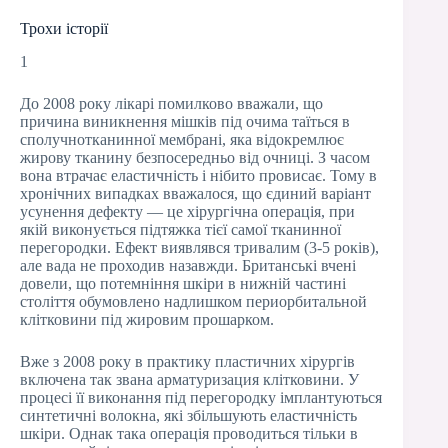
Трохи історії
1
До 2008 року лікарі помилково вважали, що
причина виникнення мішків під очима таїться в
сполучнотканинної мембрані, яка відокремлює
жирову тканину безпосередньо від очниці. З часом
вона втрачає еластичність і нібито провисає. Тому в
хронічних випадках вважалося, що єдиний варіант
усунення дефекту — це хірургічна операція, при
якій виконується підтяжка тієї самої тканинної
перегородки. Ефект виявлявся тривалим (3-5 років),
але вада не проходив назавжди. Британські вчені
довели, що потемніння шкіри в нижній частині
століття обумовлено надлишком периорбитальной
клітковини під жировим прошарком.
Вже з 2008 року в практику пластичних хірургів
включена так звана арматуризация клітковини. У
процесі її виконання під перегородку імплантуються
синтетичні волокна, які збільшують еластичність
шкіри. Однак така операція проводиться тільки в