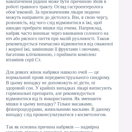
накопичення рідини може бути причиною збоїв в
роботі травного тракту. Огляд гастроентеролога
обов’язковий. За призначенням лікаря людини
можуть направити до дієтолога. Він, в свою чергу,
розповість, від чого слід відмовитися в їжі, щоб
швидко прибрати мішки під очима. Наприклад,
набряк часто виникає через вживання солоного на
ніч або рясного пиття при малій рухливості. Також
рекомендується тимчасово відмовитися від смаженої
і жирної їжі, замінивши її фруктами і овочами,
багатими клітковиною, і приймати комплекс
вітамінів серії Ст.
Для деяких жінок набряки навколо очей — це
нормальний прояв передменструального синдрому.
В цьому випадку не допоможуть ні дієти, ні
здоровий сон. У крайніх випадках лікарі виписують
гормональні препарати, але рекомендується
відмовитися від їх використання. Як зменшити
мішки в цьому випадку? Тільки масажами,
фізіопроцедурами, живильними масками. В даному
випадку слід проконсультуватися з косметологом.
Так як основна причина набряків — надмірна