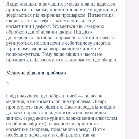
Якщо ж мішки в домашніх умовах ніяк не вдається
прибрати, то, може, причина зовсім не в рідини, що
зберігається під жировим прошарком. Пігментація
шкіри також дає ефект затемнення, але це
косметичний дефект. Усувається він лазерною
обробкою даної ділянки шкіри. Під дією
дисперсного світлового променя клітини пігменту
руйнуються, поглинаючи в себе теплову енергію.
При цьому здорова шкіра жодним чином не
пошкоджується. Тому якщо мішки з часом не
проходять, слід звернутися за допомогою до лікарів.
Медичне рішення проблеми
3
Слід врахувати, що набряки очей — це все ж
медична, а не косметологічна проблема. Лікарі
пропонують своє рішення. Насамперед, відповідно
до їхніх порад, слід відмовитися від шкідливих
звичок, серед яких куріння, зловживання алкоголем
(особливо міцним), надмірне використання
косметики (зокрема, тонального крему). Потім
необхідно переглянути свій раціон, так як