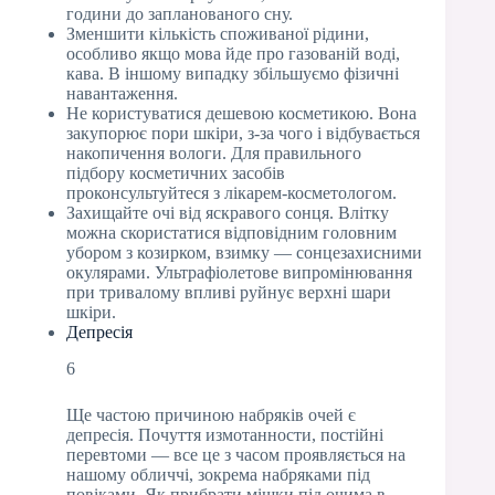
години до запланованого сну.
Зменшити кількість споживаної рідини,
особливо якщо мова йде про газованій воді,
кава. В іншому випадку збільшуємо фізичні
навантаження.
Не користуватися дешевою косметикою. Вона
закупорює пори шкіри, з-за чого і відбувається
накопичення вологи. Для правильного
підбору косметичних засобів
проконсультуйтеся з лікарем-косметологом.
Захищайте очі від яскравого сонця. Влітку
можна скористатися відповідним головним
убором з козирком, взимку — сонцезахисними
окулярами. Ультрафіолетове випромінювання
при тривалому впливі руйнує верхні шари
шкіри.
Депресія
6
Ще частою причиною набряків очей є
депресія. Почуття измотанности, постійні
перевтоми — все це з часом проявляється на
нашому обличчі, зокрема набряками під
повіками. Як прибрати мішки під очима в