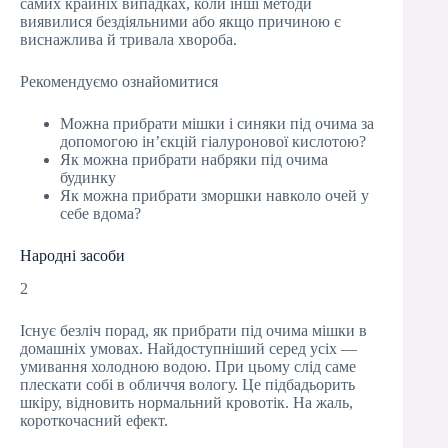
самих крайніх випадках, коли інші методи
виявилися бездіяльними або якщо причиною є
виснажлива й тривала хвороба.
Рекомендуємо ознайомитися
Можна прибрати мішки і синяки під очима за
допомогою ін’єкцій гіалуронової кислотою?
Як можна прибрати набряки під очима
будинку
Як можна прибрати зморшки навколо очей у
себе вдома?
Народні засоби
2
Існує безліч порад, як прибрати під очима мішки в
домашніх умовах. Найдоступніший серед усіх —
умивання холодною водою. При цьому слід саме
плескати собі в обличчя вологу. Це підбадьорить
шкіру, відновить нормальний кровотік. На жаль,
короткочасний ефект.