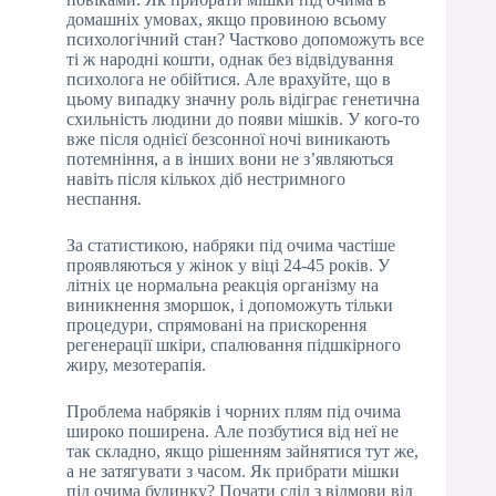
домашніх умовах, якщо провиною всьому
психологічний стан? Частково допоможуть все
ті ж народні кошти, однак без відвідування
психолога не обійтися. Але врахуйте, що в
цьому випадку значну роль відіграє генетична
схильність людини до появи мішків. У кого-то
вже після однієї безсонної ночі виникають
потемніння, а в інших вони не з’являються
навіть після кількох діб нестримного
неспання.
За статистикою, набряки під очима частіше
проявляються у жінок у віці 24-45 років. У
літніх це нормальна реакція організму на
виникнення зморшок, і допоможуть тільки
процедури, спрямовані на прискорення
регенерації шкіри, спалювання підшкірного
жиру, мезотерапія.
Проблема набряків і чорних плям під очима
широко поширена. Але позбутися від неї не
так складно, якщо рішенням зайнятися тут же,
а не затягувати з часом. Як прибрати мішки
під очима будинку? Почати слід з відмови від