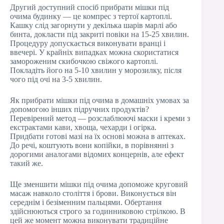
Другий доступний спосіб прибрати мішки під
очима будинку — це компрес з тертої картоплі.
Кашку слід загорнути у декілька шарів марлі або
бинта, докласти під закриті повіки на 15-25 хвилин.
Процедуру допускається виконувати вранці і
ввечері. У крайніх випадках можна скористатися
замороженим скибочкою свіжого картоплі.
Покладіть його на 5-10 хвилин у морозилку, після
чого під очі на 3-5 хвилин.
Як прибрати мішки під очима в домашніх умовах за
допомогою інших підручних продуктів?
Перевірений метод — розслаблюючі маски і креми з
екстрактами кави, хвоща, чехарди і огірка.
Придбати готові мазі на їх основі можна в аптеках.
До речі, коштують вони копійки, в порівнянні з
дорогими аналогами відомих концернів, але ефект
такий же.
Ще зменшити мішки під очима допоможе круговий
масаж навколо століття і брови. Виконується він
середнім і безіменним пальцями. Обертання
здійснюються строго за годинниковою стрілкою. В
цей же момент можна виконувати традиційне