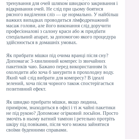
тренування для очей шляхом швидкого закривання і
відкривання очей. Не слід при цьому боятися
рясного виділення сліз — це нормально. У найбільш
важких випадках проводиться лімфодренажний
масаж голови, але його виконання слід доручити
професіоналові з салону краси або ж придбати
спеціальний апарат, за допомогою якого процедура
здійснюється в домашніх умовах.
Як прибрати мішки під очима вранці після сну?
Допомагає 3-хвилинний компрес із звичайних
пакетиків чаю. Бажано перед використанням їх
охолодити або хоча б занурити в прохолодну воду.
Який чай слід вибрати для компресу? В ідеалі
зелений, хоча після чорного також спостерігається
позитивний ефект.
Як швидко прибрати мішки, якщо людина,
приміром, знаходиться в офісі і ті ж чайні пакетики
не під рукою? Допоможе огірковий лосьйон. Просто
змочіть в ньому ватний тампон і ретельно протріть
шкіру під повіками, після чого можна зайнятися
своїми буденними справами.