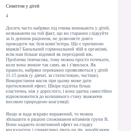
Симптом у дітей
4
Досить часто набряки під очима виникають у дітей,
незважаючи на той факт, що ви старанно слідкуйте
за їх денним раціоном, не дозволяєте довго
проводити час біля комп’ютера. Що є причиною
мішків? Банальний гормональний збій в організмі,
всім нам більше відомий як перехідний вік.
Проблема тимчасова, тому можна просто почекати,
коли вона зникне так само, як і з’явилася. Як
правило, набряки переважно проявляються у дітей
11-15 років (у дівчат, за статистикою, частіше).
Використання масок при цьому може дати
протилежний ефект. Шкіра підлітка більш
еластична, ніж у дорослого, і вона здатна самостійно
відновлюватися до колишнього стану зважаючи
високою природною коагуляції.
Якщо ж вада яскраво виражений, то можна
збільшити в раціоні споживання вітамінів групи B.
Вони надають позитивний ефект на гладку
мускулатуру і сприятливо діють на зір, запобігаючи