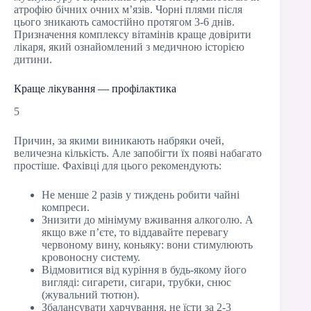
атрофію бічних очних м’язів. Чорні плями після
цього зникають самостійно протягом 3-6 днів.
Призначення комплексу вітамінів краще довірити
лікаря, який ознайомлений з медичною історією
дитини.
Краще лікування — профілактика
5
Причин, за якими виникають набряки очей,
величезна кількість. Але запобігти їх появі набагато
простіше. Фахівці для цього рекомендують:
Не менше 2 разів у тиждень робити чайні
компреси.
Знизити до мінімуму вживання алкоголю. А
якщо вже п’єте, то віддавайте перевагу
червоному вину, коньяку: вони стимулюють
кровоносну систему.
Відмовитися від куріння в будь-якому його
вигляді: сигарети, сигари, трубки, снюс
(жувальний тютюн).
Збалансувати харчування, не їсти за 2-3