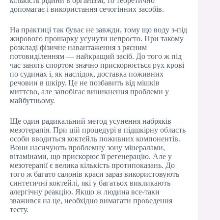
кількість рідини в організмі, то теоретично
допомагає і використання сечогінних засобів.
На практиці так буває не завжди, тому що воду з-під
жирового прошарку усунути непросто. При такому
розкладі фізичне навантаження з рясним
потовиділенням — найкращий засіб. До того ж під
час занять спортом значно прискорюється рух крові
по судинах і, як наслідок, доставка поживних
речовин в шкіру. Це не позбавить від мішків
миттєво, але запобігає виникнення проблеми у
майбутньому.
Ще один радикальний метод усунення набряків —
мезотерапія. При цій процедурі в підшкірну область
особи вводиться коктейль поживних компонентів.
Вони насичують проблемну зону мінералами,
вітамінами, що прискорює її регенерацію. Але у
мезотерапії є велика кількість протипоказань. До
того ж багато салонів краси зараз використовують
синтетичні коктейлі, які у багатьох викликають
алергічну реакцію. Якщо ж людина все-таки
зважився на це, необхідно вимагати проведення
тесту.