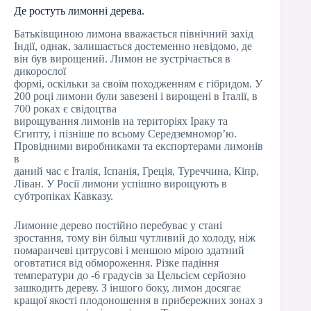
Де ростуть лимонні дерева.
Батьківщиною лимона вважається північний захід
Індії, однак, залишається достеменно невідомо, де
він був вирощений. Лимон не зустрічається в
дикорослої
формі, оскільки за своїм походженням є гібридом. У
200 році лимони були завезені і вирощені в Італії, в
700 роках є свідоцтва
вирощування лимонів на територіях Іраку та
Єгипту, і пізніше по всьому Середземномор’ю.
Провідними виробниками та експортерами лимонів
в
даний час є Італія, Іспанія, Греція, Туреччина, Кіпр,
Ліван. У Росії лимони успішно вирощують в
субтропіках Кавказу.
Лимонне дерево постійно перебуває у стані
зростання, тому він більш чутливий до холоду, ніж
помаранчеві цитрусові і меншою мірою здатний
оговтатися від обмороження. Різке падіння
температури до -6 градусів за Цельсієм серйозно
зашкодить дереву. З іншого боку, лимон досягає
кращої якості плодоношення в прибережних зонах з