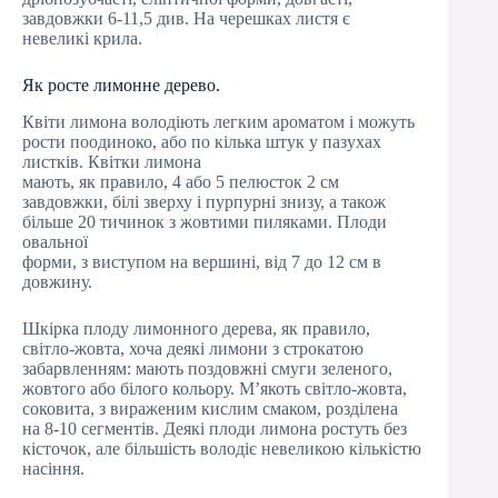
завдовжки 6-11,5 див. На черешках листя є
невеликі крила.
Як росте лимонне дерево.
Квіти лимона володіють легким ароматом і можуть
рости поодиноко, або по кілька штук у пазухах
листків. Квітки лимона
мають, як правило, 4 або 5 пелюсток 2 см
завдовжки, білі зверху і пурпурні знизу, а також
більше 20 тичинок з жовтими пиляками. Плоди
овальної
форми, з виступом на вершині, від 7 до 12 см в
довжину.
Шкірка плоду лимонного дерева, як правило,
світло-жовта, хоча деякі лимони з строкатою
забарвленням: мають поздовжні смуги зеленого,
жовтого або білого кольору. М’якоть світло-жовта,
соковита, з вираженим кислим смаком, розділена
на 8-10 сегментів. Деякі плоди лимона ростуть без
кісточок, але більшість володіє невеликою кількістю
насіння.