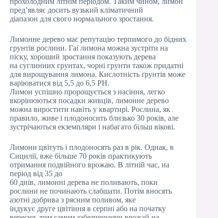
прохолодним літнім періодом. Таким чином, лимон
пред’являє досить вузький кліматичний
діапазон для свого нормального зростання.
Лимонне дерево має репутацію терпимого до бідних
грунтів рослини. Гаї лимона можна зустріти на
піску, хороший зростання показують дерева
на суглинних грунтах, чорні грунти також придатні
для вирощування лимона. Кислотність ґрунтів може
варіюватися від 5,5 до 6,5 PH.
Лимон успішно пророщується з насіння, легко
вкорінюються посадки живців, лимонне дерево
можна виростити навіть у квартирі. Рослина, як
правило, живе і плодоносить близько 30 років, але
зустрічаються екземпляри і набагато більш вікові.
Лимони цвітуть і плодоносять раз в рік. Однак, в
Сицилії, вже більше 70 років практикують
отримання подвійного врожаю. В літній час, на
період від 35 до
60 днів, лимонні дерева не поливають, поки
рослини не починають слабшати. Потім вносять
азотні добрива з рясним поливом, яке
індукує друге цвітіння в серпні або на початку
вересня, тим самим забезпечуючи врожай на