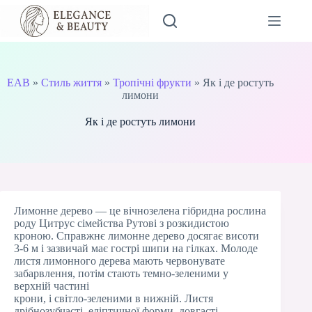
Перейти
до
вмісту
EAB
»
Стиль життя
»
Тропічні фрукти
»
Як і де ростуть
лимони
Як і де ростуть лимони
Лимонне дерево — це вічнозелена гібридна рослина
роду Цитрус сімейства Рутові з розкидистою
кроною. Справжнє лимонне дерево досягає висоти
3-6 м і зазвичай має гострі шипи на гілках. Молоде
листя лимонного дерева мають червонувате
забарвлення, потім стають темно-зеленими у
верхній частині
крони, і світло-зеленими в нижній. Листя
дрібнозубчасті, еліптичної форми, довгасті,