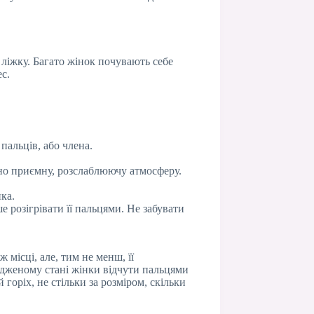
 ліжку. Багато жінок почувають себе
с.
пальців, або члена.
ьно приємну, розслаблюючу атмосферу.
ка.
е розігрівати її пальцями. Не забувати
 місці, але, тим не менш, її
удженому стані жінки відчути пальцями
горіх, не стільки за розміром, скільки