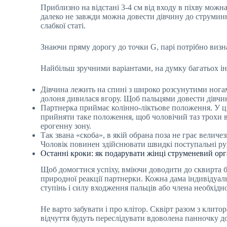
Приблизно на відстані 3-4 см від входу в піхву мож
далеко не завжди можна довести дівчину до струминн
слабкої статі.
Знаючи пряму дорогу до точки G, парі потрібно визн
Найбільш зручними варіантами, на думку багатьох ін
Дівчина лежить на спині з широко розсунутими ногами
долоня дивилася вгору. Щоб пальцями довести дівчин
Партнерка приймає колінно-ліктьове положення. У ці
прийняти таке положення, щоб чоловічий таз трохи в
ерогенну зону.
Так звана «скоба», в якій обрана поза не грає величе
Чоловік повинен здійснювати швидкі поступальні р
Останні кроки: як подарувати жінці струменевий орг
Щоб домогтися успіху, вміючи доводити до сквирта б
природної реакції партнерки. Кожна дама індивідуал
ступінь і силу входження пальців або члена необхідн
Не варто забувати і про клітор. Сквірт разом з клит
відчуття будуть переслідувати вдоволена панночку д