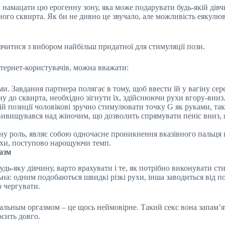
на намацати цю ерогенну зону, яка може подарувати будь-якій ді
ого сквирта. Як би не дивно це звучало, але можливість еякулю
ачитися з вибором найбільш придатної для стимуляції пози.
тернет-користувачів, можна вважати:
. Завдання партнера полягає в тому, щоб ввести їй у вагіну сере
у до сквирта, необхідно зігнути їх, здійснюючи рухи вгору-вниз
й позиції чоловікові зручно стимулювати точку G як руками, та
ивищувався над жіночим, що дозволить спрямувати пеніс вниз, я
зну роль, являє собою одночасне проникнення вказівного пальця па
ухи, поступово нарощуючи темп.
азм
удь-яку дівчину, варто врахувати і те, як потрібно виконувати 
ьна: одним подобаються швидкі різкі рухи, інша заводиться від 
о чергувати.
оральным оргазмом – це щось неймовірне. Такий секс вона запам’я
осить довго.