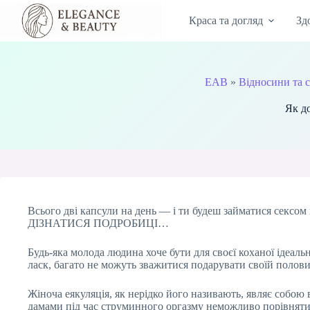
Перейти
до
Краса та догляд
Зд
вмісту
EAB
»
Відносини та с
Як до
Всього дві капсули на день — і ти будеш займатися сексом 
ДІЗНАТИСЯ ПОДРОБИЦІ…
Будь-яка молода людина хоче бути для своєї коханої ідеал
ласк, багато не можуть зважитися подарувати своїй половин
Жіноча еякуляція, як нерідко його називають, являє собою
дамами під час струминного оргазму неможливо порівняти 