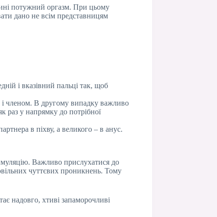
вчині потужний оргазм. При цьому
вати дано не всім представницям
дній і вказівний пальці так, щоб
.
к і членом. В другому випадку важливо
к раз у напрямку до потрібної
ртнера в піхву, а великого – в анус.
стимуляцію. Важливо прислухатися до
повільних чуттєвих проникнень. Тому
тає надовго, хтиві запаморочливі