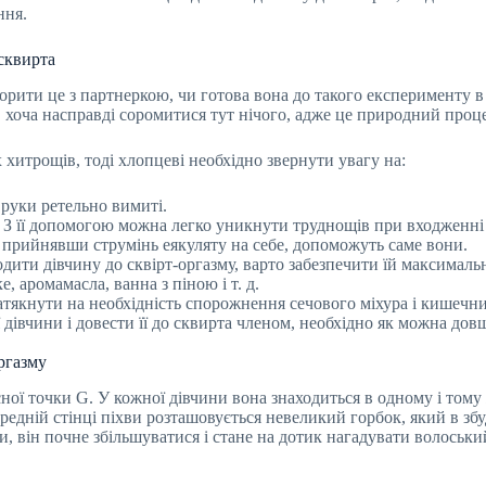
ння.
 сквирта
рити це з партнеркою, чи готова вона до такого експерименту в
, хоча насправді соромитися тут нічого, адже це природний проце
хитрощів, тоді хлопцеві необхідно звернути увагу на:
 руки ретельно вимиті.
. З її допомогою можна легко уникнути труднощів при входженні 
 прийнявши струмінь еякуляту на себе, допоможуть саме вони.
одити дівчину до сквірт-оргазму, варто забезпечити їй максимал
 аромамасла, ванна з піною і т. д.
атякнути на необхідність спорожнення сечового міхура і кишечни
дівчини і довести її до сквирта членом, необхідно як можна довш
ргазму
ої точки G. У кожної дівчини вона знаходиться в одному і тому ж
едній стінці піхви розташовується невеликий горбок, який в зб
 він почне збільшуватися і стане на дотик нагадувати волоський 