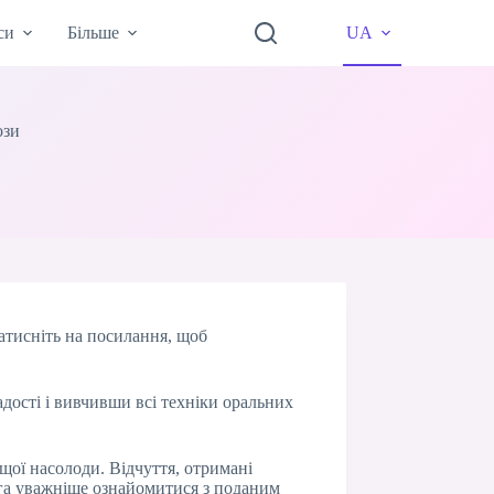
си
Більше
UA
ози
Натисніть на посилання, щоб
дості і вивчивши всі техніки оральних
щої насолоди. Відчуття, отримані
ога уважніше ознайомитися з поданим