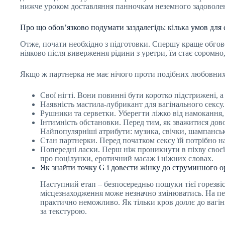
нижче уроком доставляння панночкам неземного задоволе
Про що обов’язково подумати заздалегідь: кілька умов для
Отже, почати необхідно з підготовки. Спершу краще обгово
ніяково після виверження рідини з уретри, їм стає соромно
Якщо ж партнерка не має нічого проти подібних любовних 
Свої нігті. Вони повинні бути коротко підстрижені, а
Наявність мастила-лубрикант для вагінального сексу
Рушники та серветки. Уберегти ліжко від намокання,
Інтимність обстановки. Перед тим, як зважитися дов
Найпопулярніші атрибути: музика, свічки, шампанське,
Стан партнерки. Перед початком сексу їй потрібно н
Попередні ласки. Перш ніж проникнути в піхву своєї 
про поцілунки, еротичний масаж і ніжних словах.
Як знайти точку G і довести жінку до струминного о
Наступний етап – безпосередньо пошуки тієї горезвісн
місцезнаходження може незначно змінюватись. На пер
практично неможливо. Як тільки кров доллє до вагіни,
за текстурою.