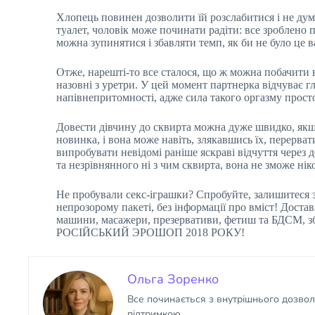
Хлопець повинен дозволити їй розслабитися і не дума
туалет, чоловік може починати радіти: все зроблено п
можна зупинятися і збавляти темп, як би не було це в
Отже, нарешті-то все сталося, що ж можна побачити 
назовні з уретри. У цей момент партнерка відчуває гл
напівнепритомності, адже сила такого оргазму прост
Довести дівчину до сквирта можна дуже швидко, якщо
новинка, і вона може навіть, злякавшись їх, перерват
випробувати невідомі раніше яскраві відчуття через д
та незрівнянного ні з чим сквирта, вона не зможе нік
Не пробували секс-іграшки? Спробуйте, залишитеся
непрозорому пакеті, без інформації про вміст! Достав
машини, масажери, презервативи, фетиш та БДСМ, 
РОСІЙСЬКИЙ ЭРОШОП 2018 РОКУ!
Ольга Зоренко
Все починається з внутрішнього дозволу:
підтримкою