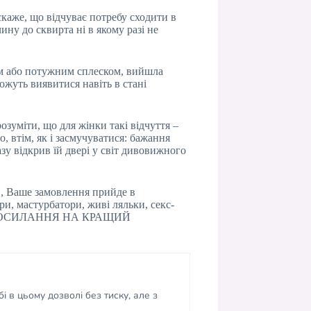
скаже, що відчуває потребу сходити в
ину до сквирта ні в якому разі не
ом або потужним сплеском, вийшла
можуть виявитися навіть в стані
зуміти, що для жінки такі відчуття –
о, втім, як і засмучуватися: бажання
азу відкрив їй двері у світ дивовижного
, Ваше замовлення прийде в
ри, мастурбатори, живі ляльки, секс-
ться: ПОСИЛАННЯ НА КРАЩИЙ
і в цьому дозволі без тиску, але з