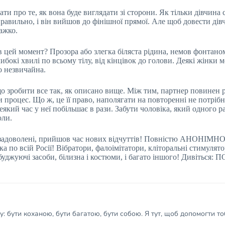
ти про те, як вона буде виглядати зі сторони. Як тільки дівчина 
равильно, і він вийшов до фінішної прямої. Але щоб довести дівч
ажко.
в цей момент? Прозора або злегка біляста рідина, немов фонтан
ибокі хвилі по всьому тілу, від кінцівок до голови. Деякі жінки 
о незвичайна.
 зробити все так, як описано вище. Між тим, партнер повинен ро
и процес. Що ж, це її право, наполягати на повторенні не потрібн
еякий час у неї побільшає в рази. Забути чоловіка, який одного р
оли.
 задоволені, прийшов час нових відчуттів! Повністю АНОНІМНО
ка по всій Росії! Вібратори, фалоімітатори, кліторальні стимулято
збуджуючі засоби, білизна і костюми, і багато іншого! Диві
 бути коханою, бути багатою, бути собою. Я тут, щоб допомогти тоб