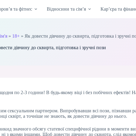
оров’я та фітнес
Відносини та сім’я
Кар’єра та фінан
ім'я
»
18+
»
Як довести дівчину до сквирта, підготовка і зручні п
вести дівчину до сквирта, підготовка і зручні пози
щодня по 2-3 години! В будь-якому віці і без побічних ефектів! 
ьним сексуальним партнером. Випробувавши всі пози, пізнавши ра
ці сквірт, а точніше не знають, як довести дівчину до нього.
 викид значного обсягу статевої специфічної рідини в моменти ви
ні з якими іншими. Щоб довести дівчину до сквирта, слід яком