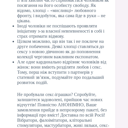
п’ять хвилин часто сприймається чоловіком як
посягання на його особисту свободу. Як
відомо, хлопці – «мисливці» любовного
фронту, і видобуток, яка сама йде в руки – не
цікава.
Іноді чоловіки не поспішають проявляти
ініціативу з-за власної невпевненості в собі і
страх отримати відмову.
Цілком можливо, що він так і не покличе на
друге побачення. Деякі хлопці ставляться до
сексу з новою дівчиною як до поповнення
колекції черговим важливим експонатом.
Але одне кардинально відрізняє чоловіків від
жінок: вони вміють розділяти любов і секс.
Тому, перш ніж вступити з партнерів у
статевий зв’язок, подумайте про подальший
розвиток подій.
Не пробували секс-іграшки? Спробуйте,
залишитеся задоволені, прийшов час нових
відчуттів! Повністю АНОНІМНО, Ваше
замовлення прийде в непрозорому пакеті, без
інформації про вміст! Доставка по всій Росії!
Вібратори, фалоімітатори, кліторальні
стимулятори, мастурбатори, живі ляльки, секс-