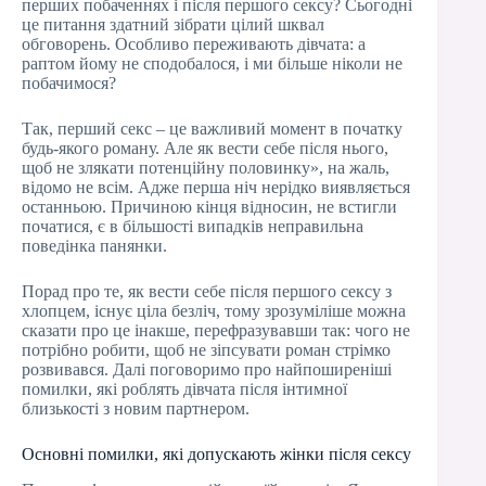
перших побаченнях і після першого сексу? Сьогодні
це питання здатний зібрати цілий шквал
обговорень. Особливо переживають дівчата: а
раптом йому не сподобалося, і ми більше ніколи не
побачимося?
Так, перший секс – це важливий момент в початку
будь-якого роману. Але як вести себе після нього,
щоб не злякати потенційну половинку», на жаль,
відомо не всім. Адже перша ніч нерідко виявляється
останньою. Причиною кінця відносин, не встигли
початися, є в більшості випадків неправильна
поведінка панянки.
Порад про те, як вести себе після першого сексу з
хлопцем, існує ціла безліч, тому зрозуміліше можна
сказати про це інакше, перефразувавши так: чого не
потрібно робити, щоб не зіпсувати роман стрімко
розвивався. Далі поговоримо про найпоширеніші
помилки, які роблять дівчата після інтимної
близькості з новим партнером.
Основні помилки, які допускають жінки після сексу