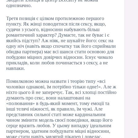
однозначно.
Третя позиція є цілком протилежною першого
пункту. Як жінці поводитися після сексу, якщо,
судячи з усього, відносини набувають більш
романтичний характер? Думаєте, так не буває і є
якийсь підступ? Аж ніяк, не шукайте його: секс на
одну ніч (навіть якщо спочатку так його сприймали
обидва партнера) має всі шанси стати основою для
побудови міцних довірчих відносин. Існує чимало
прикладів, коли любов починається з сексу, а не
навпаки.
Помилковою можна назвати і теорію типу «всі
чоловіки однакові, їм потрібно тільки одне!». Але ж
ніхто цього й не заперечує. Так, всі хлопці постійно
думають про секс, вони налаштовані на
«полювання» в будь-який момент, тому емоції та
інші телячі ніжності, як правило, їм чужі. Але
представник сильної статі може кардинальним
чином змінити модель своєї поведінки, якщо його
серце вразить любов. У цьому випадку ідеальним
партнером, здатним побудувати міцні відносини,
може стати навіть завзятий пікапер і ловелас.