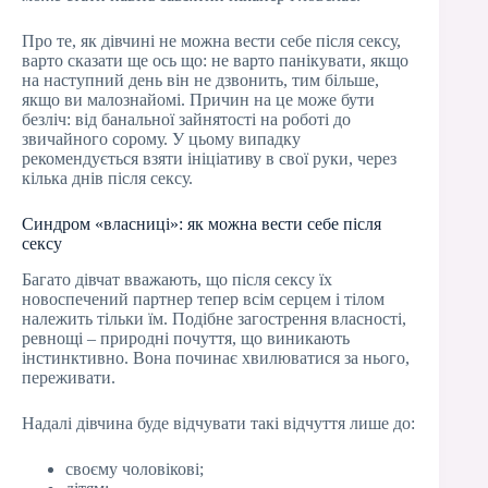
Про те, як дівчині не можна вести себе після сексу,
варто сказати ще ось що: не варто панікувати, якщо
на наступний день він не дзвонить, тим більше,
якщо ви малознайомі. Причин на це може бути
безліч: від банальної зайнятості на роботі до
звичайного сорому. У цьому випадку
рекомендується взяти ініціативу в свої руки, через
кілька днів після сексу.
Синдром «власниці»: як можна вести себе після
сексу
Багато дівчат вважають, що після сексу їх
новоспечений партнер тепер всім серцем і тілом
належить тільки їм. Подібне загострення власності,
ревнощі – природні почуття, що виникають
інстинктивно. Вона починає хвилюватися за нього,
переживати.
Надалі дівчина буде відчувати такі відчуття лише до:
своєму чоловікові;