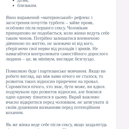
дітям;
близьким.
Явно виражений «материнський» рефлекс і
загострення почуттів турботи – зайве прояв,
особливо після першого сексу. Чоловікам
принципово не подобається, коли жінки ведуть себе
таким чином. Потрібно залишатися впевненою
дівчиною по життю, не залежачи ні від кого,
уберігаючи свої нерви від розладів і зривів. Не
намагайтеся контролювати самостійного дорослого
людини – це, як мінімум, виглядає безглуздо.
Помилкою буде і партизанське мовчання. Якщо ви
робите вигляд, що між вами нічого не сталося, то
розвиток таких відносин приречене на провал.
Соромитися нічого, хто знає, бути може, ви вдвох
подумували про розвиток відносин, але боялися
один одному зізнатися в цьому. Вкрай важливо
вчасно відкритися перед чоловіком, не затягувати зі
своїм душевним визнанням перед потенційним
коханим.
Як же жінка веде себе після сексу, якщо заздалегідь