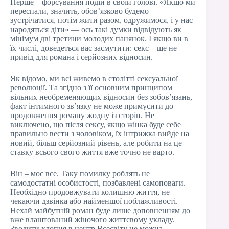
Перше – форсування подій в своїй голові. «Якщо ми
переспали, значить, обов’язково будемо
зустрічатися, потім жити разом, одружимося, і у нас
народяться діти» — ось такі думки відвідують як
мінімум дві третини молодих панянок. І якщо ви в
їх числі, доведеться вас засмутити: секс – ще не
привід для романа і серйозних відносин.
Як відомо, ми всі живемо в столітті сексуальної
революції. Та згідно з її основним принципом
вільних необременяющих відносин без зобов’язань,
факт інтимного зв’язку не може примусити до
продовження роману жодну із сторін. Не
виключено, що після сексу, якщо жінка буде себе
правильно вести з чоловіком, їх інтрижка вийде на
новий, більш серйозний рівень, але робити на це
ставку всього свого життя вже точно не варто.
Він – моє все. Таку помилку роблять не
самодостатні особистості, позбавлені самоповаги.
Необхідно продовжувати колишню життя, не
чекаючи дзвінка або найменшої поблажливості.
Нехай майбутній роман буде лише доповненням до
вже влаштований жіночого життєвому укладу.
Зводити хлопця в центр Всесвіту не можна