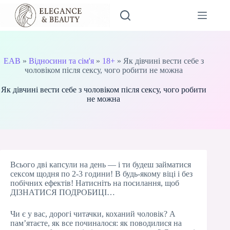
Перейти
до
вмісту
EAB
»
Відносини та сім'я
»
18+
»
Як дівчині вести себе з
чоловіком після сексу, чого робити не можна
Як дівчині вести себе з чоловіком після сексу, чого робити
не можна
Всього дві капсули на день — і ти будеш займатися
сексом щодня по 2-3 години! В будь-якому віці і без
побічних ефектів! Натисніть на посилання, щоб
ДІЗНАТИСЯ ПОДРОБИЦІ…
Чи є у вас, дорогі читачки, коханий чоловік? А
пам’ятаєте, як все починалося: як поводилися на