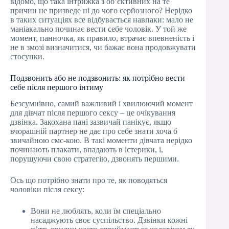
відомо, що така інтрижка з об’єктивних на те
причин не призведе ні до чого серйозного? Нерідко
в таких ситуаціях все відбувається навпаки: мало не
маніакально починає вести себе чоловік. У той же
момент, панночка, як правило, втрачає впевненість і
не в змозі визначитися, чи бажає вона продовжувати
стосунки.
Подзвонить або не подзвонить: як потрібно вести
себе після першого інтиму
Безсумнівно, самий важливий і хвилюючий момент
для дівчат після першого сексу – це очікування
дзвінка. Закохана пані зазвичай панікує, якщо
вчорашній партнер не дає про себе знати хоча б
звичайною смс-кою. В такі моменти дівчата нерідко
починають плакати, впадають в істерики, і,
порушуючи свою стратегію, дзвонять першими.
Ось що потрібно знати про те, як поводяться
чоловіки після сексу:
Вони не люблять, коли їм спеціально
насаджують своє суспільство. Дзвінки кожні