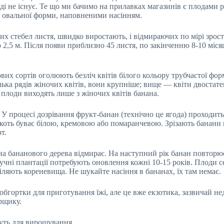
яді не існує. Те що ми бачимо на прилавках магазинів є плодами
 овальної форми, наповненими насінням.
 стебел листя, швидко виростають, і відмираючих по мірі зрост
 2,5 м. Після появи приблизно 45 листя, по закінченню 8-10 міс
их сортів оголюють безліч квітів білого кольору трубчастої фор
лька рядів жіночих квітів, вони крупніше; вище — квіти двостате
 плоди виходять лише з жіночих квітів банана.
 процесі дозрівання фрукт-банан (технічно це ягода) проходить 
’якоть буває білою, кремовою або помаранчевою. Зрізають банани
т.
а бананового дерева відмирає. На наступний рік банан повторю
тучні плантації потребують оновлення кожні 10-15 років. Плоди 
ляють кореневища. Не шукайте насіння в бананах, їх там немає.
і обгортки для приготування їжі, але це вже екзотика, зазвичай н
рщику.
еруть для вирощування.