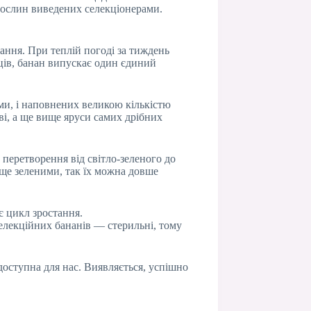
 рослин виведених селекціонерами.
ання. При теплій погоді за тиждень
яців, банан випускає один єдиний
ми, і наповнених великою кількістю
ві, а ще вище яруси самих дрібних
перетворення від світло-зеленого до
 ще зеленими, так їх можна довше
є цикл зростання.
селекційних бананів — стерильні, тому
едоступна для нас. Виявляється, успішно