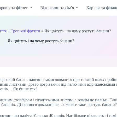
оров’я та фітнес
Відносини та сім’я
Кар’єра та фінан
иття
»
Тропічні фрукти
»
Як цвітуть і на чому ростуть банани?
Як цвітуть і на чому ростуть банани?
чи черговий банан, напевно замислювалися про те який шлях прой
ичезними листками, довго дозріваючи під палючими африканськими
лонів… Як би не так!
чезним стовбуром і гігантськими листям, а зовсім не пальма. Та
 бананів. Дізнаємося докладніше, як же все-таки ростуть банани?
ослин, що налічує близько 40 видів. Нас більше цікавлять ті самі