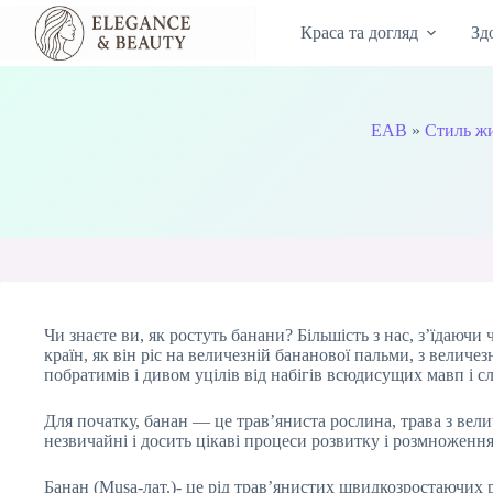
Перейти
до
Краса та догляд
Зд
вмісту
EAB
»
Стиль ж
Чи знаєте ви, як ростуть банани? Більшість з нас, з’їдаю
країн, як він ріс на величезній бананової пальми, з вел
побратимів і дивом уцілів від набігів всюдисущих мавп і с
Для початку, банан — це трав’яниста рослина, трава з вели
незвичайні і досить цікаві процеси розвитку і розмноження
Банан (Musa-лат.)- це рід трав’янистих швидкозростаючих р