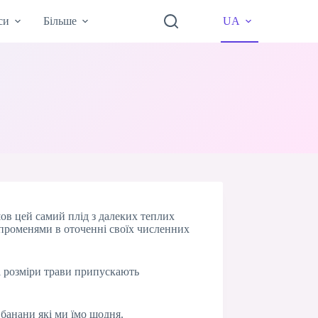
си
Більше
UA
шов цей самий плід з далеких теплих
 променями в оточенні своїх численних
кі розміри трави припускають
 банани які ми їмо щодня.