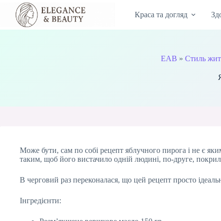
Перейти
до
Краса та догляд
Зд
вмісту
EAB
»
Стиль жит
Може бути, сам по собі рецепт яблучного пирога і не є як
таким, щоб його вистачило одній людині, по-друге, покрила
В черговий раз переконалася, що цей рецепт просто ідеал
Інгредієнти: