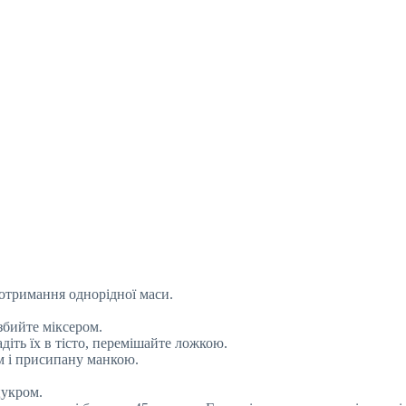
 отримання однорідної маси.
збийте міксером.
діть їх в тісто, перемішайте ложкою.
м і присипану манкою.
цукром.