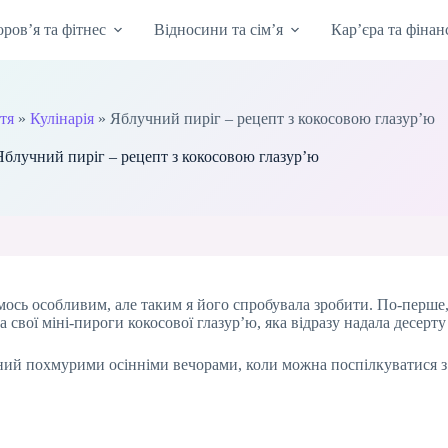
оров’я та фітнес
Відносини та сім’я
Кар’єра та фінан
тя
»
Кулінарія
»
Яблучний пиріг – рецепт з кокосовою глазур’ю
Яблучний пиріг – рецепт з кокосовою глазур’ю
имось особливим, але таким я його спробувала зробити. По-перше
 свої міні-пироги кокосової глазур’ю, яка відразу надала десерту
ьний похмурими осінніми вечорами, коли можна поспілкуватися 