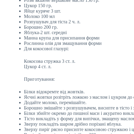
Розм’якшене вершкове масло 150 гр.
Цукор 150 гр.
Яйце куряче 3 шт.
Молоко 100 мл
Розпушувач для тіста 2 ч. л.
Борошно 200 гр.
Яблука-2 шт. середні
Манна крупа для присипання форми
Рослинна олія для змащування форми
Для кокосової глазурі:
Кокосова стружка 3 ст. л.
Цукор 4 ст. л.
Приготування:
Білки відокремте від жовтків.
Яєчні жовтки розітріть ложкою з маслом і цукром до
Додайте молоко, перемішайте.
Борошно змішайте з розпушувачем, висипте в тісто і 
Білки збийте окремо до пишної маси і акуратно викла
Тісто викладіть у форму для випічки, змащену масло
Зверху покладіть шаром дрібно порізані яблука.
Зверху пиріг рясно присипте кокосовою стружкою і 