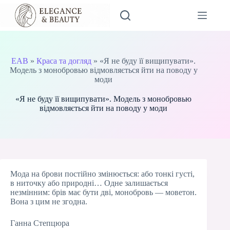
Перейти
до
вмісту
EAB
»
Краса та догляд
»
«Я не буду її вищипувати».
Модель з монобровью відмовляється йти на поводу у
моди
«Я не буду її вищипувати». Модель з монобровью
відмовляється йти на поводу у моди
Мода на брови постійно змінюється: або тонкі густі,
в ниточку або природні… Одне залишається
незмінним: брів має бути дві, монобровь — моветон.
Вона з цим не згодна.
Ганна Степцюра