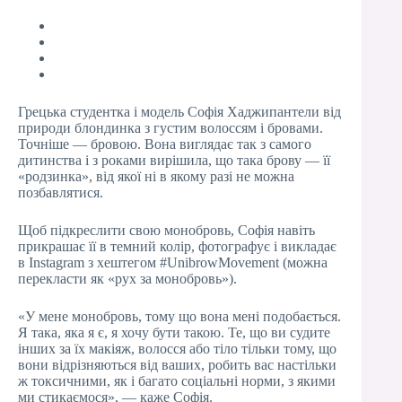
Грецька студентка і модель Софія Хаджипантели від
природи блондинка з густим волоссям і бровами.
Точніше — бровою. Вона виглядає так з самого
дитинства і з роками вирішила, що така брову — її
«родзинка», від якої ні в якому разі не можна
позбавлятися.
Щоб підкреслити свою монобровь, Софія навіть
прикрашає її в темний колір, фотографує і викладає
в Instagram з хештегом #UnibrowMovement (можна
перекласти як «рух за монобровь»).
«У мене монобровь, тому що вона мені подобається.
Я така, яка я є, я хочу бути такою. Те, що ви судите
інших за їх макіяж, волосся або тіло тільки тому, що
вони відрізняються від ваших, робить вас настільки
ж токсичними, як і багато соціальні норми, з якими
ми стикаємося», — каже Софія.