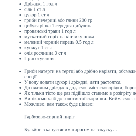
Дріжджі 1 год л
сіль 1 ст л
цукор 1 ст л
гриби печериці або гливи 200 гр
цибуля ріпка 1 середня цибулина
прованські трави 1 год л
мускатний горіх на кінчику ножа
мелений чорний перець 0,5 год л
кунжут 1 ст л
олія рослинна 3 ст л
Приготування:
Гриби натерти на тертці або дрібно нарізати, обсмаж
спеції.
У воду додати цукор і дріжджі, дати растоятся.
До ожилим дріжджів додаємо вміст сковорідки, борош
Як тільки тісто ще раз підійшло ставимо в розігріту д
Випікаємо хліб до золотистої скоринки. Виймаємо з 
Можливо, вам також буде цікаво:
Гарбузово-сирний пиріг
Бульйон з капустяним пирогом на закуску…