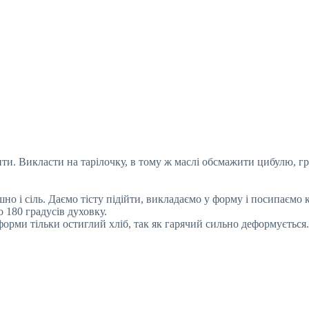
ити. Викласти на тарілочку, в тому ж маслі обсмажити цибулю, г
но і сіль. Даємо тісту підійти, викладаємо у форму і посипаємо
о 180 градусів духовку.
форми тільки остиглий хліб, так як гарячий сильно деформується.