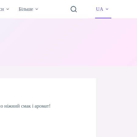
си
Більше
UA
о ніжний смак і аромат!