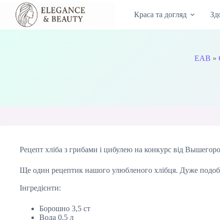
Перейти
до
Краса та догляд
Зд
вмісту
EAB
»
Рецепт хліба з грибами і цибулею на конкурс від Вышегор
Ще один рецептик нашого улюбленого хлібця. Дуже подобаєт
Інгредієнти:
Борошно 3,5 ст
Вода 0,5 л