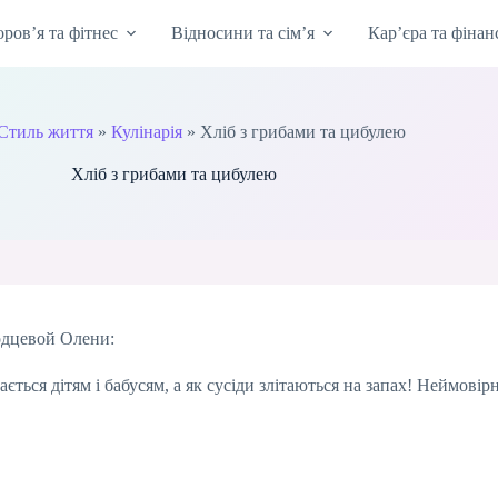
оров’я та фітнес
Відносини та сім’я
Кар’єра та фінан
Стиль життя
»
Кулінарія
»
Хліб з грибами та цибулею
Хліб з грибами та цибулею
одцевой Олени:
ься дітям і бабусям, а як сусіди злітаються на запах! Неймовірн