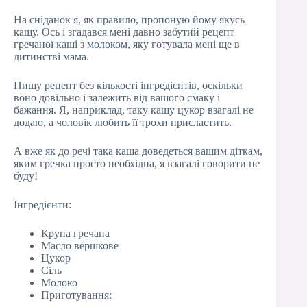
На сніданок я, як правило, пропоную йому якусь
кашу. Ось і згадався мені давно забутий рецепт
гречаної каші з молоком, яку готувала мені ще в
дитинстві мама.
Пишу рецепт без кількості інгредієнтів, оскільки
воно довільно і залежить від вашого смаку і
бажання. Я, наприклад, таку кашу цукор взагалі не
додаю, а чоловік любить її трохи присластить.
А вже як до речі така каша доведеться вашим діткам,
яким гречка просто необхідна, я взагалі говорити не
буду!
Інгредієнти:
Крупа гречана
Масло вершкове
Цукор
Сіль
Молоко
Приготування: