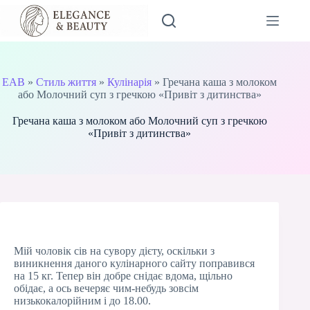
Перейти
до
вмісту
EAB
»
Стиль життя
»
Кулінарія
»
Гречана каша з молоком
або Молочний суп з гречкою «Привіт з дитинства»
Гречана каша з молоком або Молочний суп з гречкою
«Привіт з дитинства»
Мій чоловік сів на сувору дієту, оскільки з
виникнення даного кулінарного сайту поправився
на 15 кг. Тепер він добре снідає вдома, щільно
обідає, а ось вечеряє чим-небудь зовсім
низькокалорійним і до 18.00.