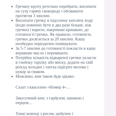
Гречану крупу ретельно перебрати, висипати
на суху гарячу сковороду і обсмажити
протягом 3 хвилин.
Висипати гречку в підсолену киплячу воду
(води повинно бути в два рази більше, ніж
гречки) і варити, накривши кришкою, до
готовності гречки. Як правило, готовність
гречки досягається за 20 хвилин. Кашу
необхідно періодично помішувати.
За 5-7 хвилин до готовності покласти в кашу
вершкове масло і перемішати.
Потрібну кількість відвареної гречки укласти
в глибоку тарілку або миску, додати на свій
розсуд холодне і злегка підігріте молоко і
цукор за смаком.
Можливо, вам також буде цікаво:
Салат з квасолею «Номер 4»…
Закусочний кекс з гарбузом, шинкою і
перцем…
Тонкі млинці з рисом, цибулею і