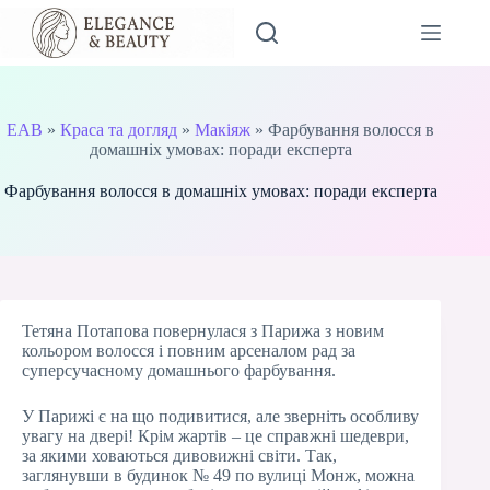
Перейти
до
вмісту
EAB
»
Краса та догляд
»
Макіяж
»
Фарбування волосся в
домашніх умовах: поради експерта
Фарбування волосся в домашніх умовах: поради експерта
Тетяна Потапова повернулася з Парижа з новим
кольором волосся і повним арсеналом рад за
суперсучасному домашнього фарбування.
У Парижі є на що подивитися, але зверніть особливу
увагу на двері! Крім жартів – це справжні шедеври,
за якими ховаються дивовижні світи. Так,
заглянувши в будинок № 49 по вулиці Монж, можна