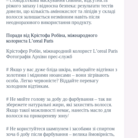
– стовідсоткова маскування сивини, відсутність
різкого запаху і відносна безпека: результати тестів
довели, що кількість амінокислот та ліпідів у складі
волосся залишається незмінним навіть після
неодноразового використання продукту.
Поради від Крістофа Робіна, міжнародного
колориста L’oreal Paris
Крістофер Робін, міжнародний колорист L’oreal Paris
Фотографія Архіви прес-служб
# Якщо у вас дуже бліда шкіра, вибирайте відтінки з
золотими і мідними нюансами – вони зігрівають
особа. Легко червонієте? Віддайте перевагу
холодним відтінкам.
# Не мийте голову за добу до фарбування – так ви
збережете натуральні жири, які захистять волосся.
Якщо такої можливості немає, нанесіть масло для
волосся на прикореневу зону/
# Не користуйтеся шампунем і засобами зі спиртом
хоча б добу після фарбування – велика ймовірність,