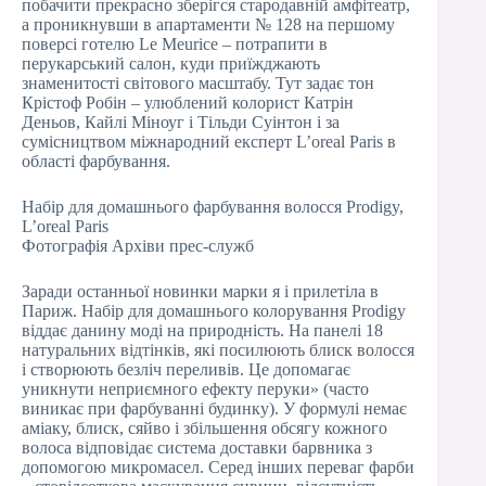
побачити прекрасно зберігся стародавній амфітеатр,
а проникнувши в апартаменти № 128 на першому
поверсі готелю Le Meurice – потрапити в
перукарський салон, куди приїжджають
знаменитості світового масштабу. Тут задає тон
Крістоф Робін – улюблений колорист Катрін
Деньов, Кайлі Міноуг і Тільди Суінтон і за
сумісництвом міжнародний експерт L’oreal Paris в
області фарбування.
Набір для домашнього фарбування волосся Prodigy,
L’oreal Paris
Фотографія Архіви прес-служб
Заради останньої новинки марки я і прилетіла в
Париж. Набір для домашнього колорування Prodigy
віддає данину моді на природність. На панелі 18
натуральних відтінків, які посилюють блиск волосся
і створюють безліч переливів. Це допомагає
уникнути неприємного ефекту перуки» (часто
виникає при фарбуванні будинку). У формулі немає
аміаку, блиск, сяйво і збільшення обсягу кожного
волоса відповідає система доставки барвника з
допомогою микромасел. Серед інших переваг фарби