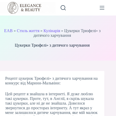
Перейти
до
вмісту
EAB
»
Стиль життя
»
Кулінарія
»
Цукерки Трюфелі» з
дитячого харчування
Цукерки Трюфелі» з дитячого харчування
Рецепт цукерок Трюфелі» з дитячого харчування на
конкурс від Марини-Мальвіни:
Цей рецепт я знайшла в інтернеті. Я дуже люблю
такі цукерки. Проте, тут, в Англії, я скрізь шукала
такі цукерки, але ні де не знайшла. Довелося
звернутися до просторах інтернету. А тут якраз у
мене залишилося дитяче харчування, яке мій малюк