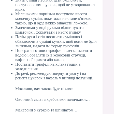
Зняти суміш з вогню, дати охолонути,
поступово помішуючи., щоб не утворювалася
кірка.
Маленькими порціями поступово ввести
молочну суміш, поки маса не стане в’язкою.
такою, що її буде важко заважати ложкою.
Змоченими у воді руками відщипувати
шматочок і формувати з нього кульку.
Потім руки і стіл посипати сумішшю і
обвалюючи в суміші кульки, щоб вони не були
липкими, надати їм форму трюфелів.
Поверхня готових трюфелів злегка змочити
водою і обваляти їх в кокосовій стружці,
вафельної крихти або какао.
Поставити трюфелі на кілька годин в
холодильник.
До речі, рекомендую звернути увагу і на
рецепт цукерок з вафель у вигляді полуниці.
Можливо, вам також буде цікаво:
Овочевий салат з крабовими паличками…
Макарони з куркою та шпинатом…