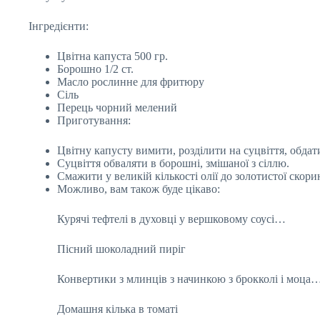
Інгредієнти:
Цвітна капуста 500 гр.
Борошно 1/2 ст.
Масло рослинне для фритюру
Сіль
Перець чорний мелений
Приготування:
Цвітну капусту вимити, розділити на суцвіття, обда
Суцвіття обваляти в борошні, змішаної з сіллю.
Смажити у великій кількості олії до золотистої скори
Можливо, вам також буде цікаво:
Курячі тефтелі в духовці у вершковому соусі…
Пісний шоколадний пиріг
Конвертики з млинців з начинкою з брокколі і моца
Домашня кілька в томаті