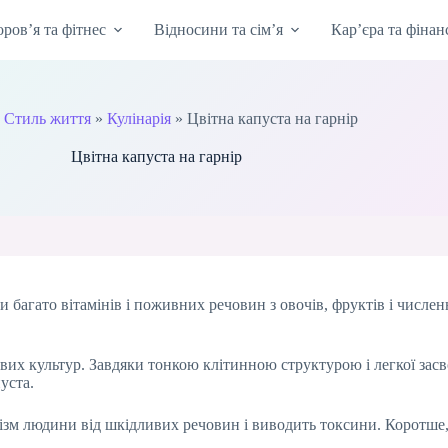
оров’я та фітнес
Відносини та сім’я
Кар’єра та фінан
»
Стиль життя
»
Кулінарія
»
Цвітна капуста на гарнір
Цвітна капуста на гарнір
 багато вітамінів і поживних речовин з овочів, фруктів і числен
вих культур. Завдяки тонкою клітинною структурою і легкої засв
уста.
ізм людини від шкідливих речовин і виводить токсини. Коротше,