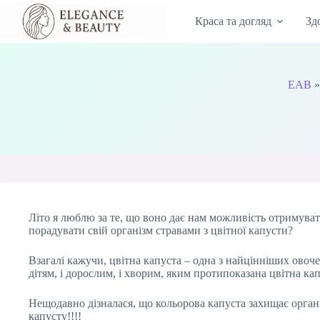
Перейти
до
Краса та догляд
Зд
вмісту
EAB
Літо я люблю за те, що воно дає нам можливість отримувати
порадувати свій організм стравами з цвітної капусти?
Взагалі кажучи, цвітна капуста – одна з найцінніших овоче
дітям, і дорослим, і хворим, яким протипоказана цвітна кап
Нещодавно дізналася, що кольорова капуста захищає орган
капусту!!!!