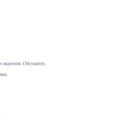
ти окропом. Обсушити.
нки.
…