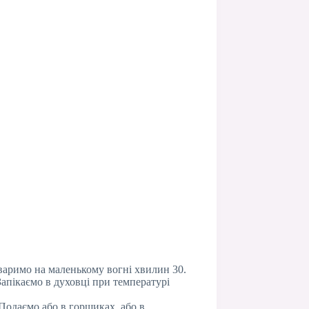
варимо на маленькому вогні хвилин 30.
Запікаємо в духовці при температурі
Подаємо або в горщиках, або в