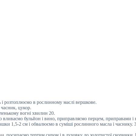
 і розтоплюємо в рослинному маслі вершкове.
часник, цукор.
енькому вогні хвилин 20.
о вливаємо бульйон і вино, приправляємо перцем, приправами і 
шки 1,5-2 см і обвалюємо в суміші рослинного масла і часнику. 
а, посипаємо тертим сиром і в духовку до золотистої скоринки. 