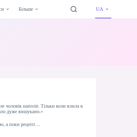
си
Більше
UA
е чоловік наполіг. Тільки коли влила в
йшло дуже вишукано.»
ілю, а поки рецепт…