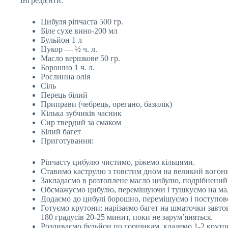
Інгредієнти:
Цибуля ріпчаста 500 гр.
Біле сухе вино-200 мл
Бульйон 1 л
Цукор — ½ ч. л.
Масло вершкове 50 гр.
Борошно 1 ч. л.
Рослинна олія
Сіль
Перець білий
Приправи (чебрець, орегано, базилік)
Кілька зубчиків часник
Сир твердий за смаком
Білий багет
Приготування:
Ріпчасту цибулю чистимо, ріжемо кільцями.
Ставимо каструлю з товстим дном на великий вогонь
Закладаємо в розтоплене масло цибулю, подрібнений 
Обсмажуємо цибулю, перемішуючи і тушкуємо на мал
Додаємо до цибулі борошно, перемішуємо і поступов
Готуємо крутони: нарізаємо багет на шматочки завтов
180 градусів 20-25 минит, поки не зарум’яняться.
Розливаємо бульйон по горщикам, кладемо 1-2 крутон