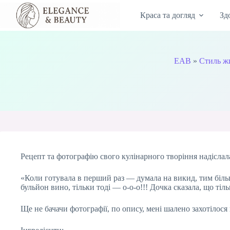
Перейти
до
Краса та догляд
Зд
вмісту
EAB
»
Стиль ж
Рецепт та фотографію свого кулінарного творіння надіслал
«Коли готувала в перший раз — думала на викид, тим більш
бульйон вино, тільки тоді — о-о-о!!! Дочка сказала, що т
Ще не бачачи фотографії, по опису, мені шалено захотілос