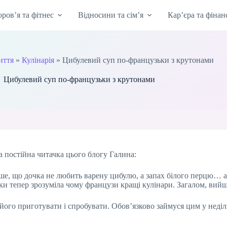
оров’я та фітнес
Відносини та сім’я
Кар’єра та фінан
иття
»
Кулінарія
»
Цибулевий суп по-французьки з крутонами
Цибулевий суп по-французьки з крутонами
а постійна читачка цього блогу Галина:
е, що дочка не любить варену цибулю, а запах білого перцю… ал
ільки тепер зрозуміла чому французи кращі кулінари. Загалом, ви
я його приготувати і спробувати. Обов’язково займуся цим у нед