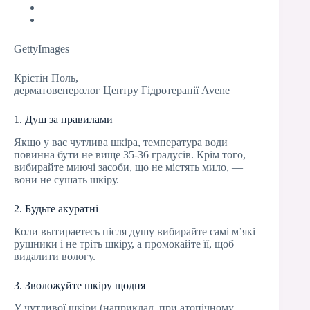
GettyImages
Крістін Поль,
дерматовенеролог Центру Гідротерапії Avene
1. Душ за правилами
Якщо у вас чутлива шкіра, температура води
повинна бути не вище 35-36 градусів. Крім того,
вибирайте миючі засоби, що не містять мило, —
вони не сушать шкіру.
2. Будьте акуратні
Коли вытираетесь після душу вибирайте самі м’які
рушники і не тріть шкіру, а промокайте її, щоб
видалити вологу.
3. Зволожуйте шкіру щодня
У чутливої шкіри (наприклад, при атопічному