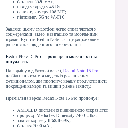
батарею 5520 мАг;
швидку зарядку 45 Вт;
основну камеру 108 МП;
підтримку 5G та Wi-Fi 6.
Завдяки цьому смартфон легко справляється з
соцмережами, відео, навігацією та мобільними
іграми. Купити Redmi Note 15 – це раціональне
рішення для щоденного використання.
Redmi Note 15 Pro — розширені можливості та
потужність
На відміну від базової версії,
Redmi Note 15 Pro
—
це більш просунута модель із розширеним
функціоналом, яка пропонує кращу продуктивність,
покращені камери та вищий рівень захисту.
Преміальна версія Redmi Note 15 Pro пропонує:
AMOLED-дисплей із підвищеною яскравістю;
процесор MediaTek Dimensity 7400-Ultra;
захист корпусу IP68/IP69K;
батарея 7000 мАг;