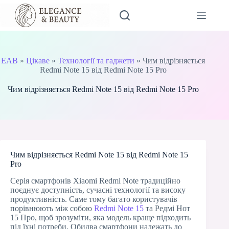
Перейти
до
вмісту
EAB
»
Цікаве
»
Технології та гаджети
»
Чим відрізняється
Redmi Note 15 від Redmi Note 15 Pro
Чим відрізняється Redmi Note 15 від Redmi Note 15 Pro
Чим відрізняється Redmi Note 15 від Redmi Note 15
Pro
Серія смартфонів Xiaomi Redmi Note традиційно
поєднує доступність, сучасні технології та високу
продуктивність. Саме тому багато користувачів
порівнюють між собою
Redmi Note 15
та Редмі Нот
15 Про, щоб зрозуміти, яка модель краще підходить
під їхні потреби. Обидва смартфони належать до