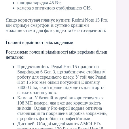
швидка зарядка 45 Вт;
камера з оптичною стабілізацією OIS.
Якщо користувач планує купити Redmi Note 15 Pro,
він отримує смартфон із суттєво кращими
можливостями для фото, відео та багатозадачності.
Головні відмінності між моделями
Розглянемо головні відмінності між версіями більш
детально:
Продуктивність. Редмі Нот 15 працює на
Snapdragon 6 Gen 3, що забезпечує стабільну
роботу для середнього класу. У той час Редмі
Нот 15 Pro має більш потужний Dimensity
7400-Ultra, який краще підходить для ігор та
важких застосунків.
Камери. У базовій моделі використовується
108 МП камера, яка вже дає хорошу якість
знімків. Однак у Pro-версії додана оптична
стабілізація та покращена обробка зображень,
що робить фото більш професійними.
Дисплей. Обидві моделі мають AMOLED-
екрани з частотою 120 Гц, але Редмі Нот 15