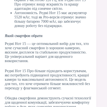
Про отримує вищу яскравість та кращу
адаптацію під сонячне світло.
Автономність. Редмі Нот 15 має акумулятор
5520 мАг, тоді як Pro-версія отримує значно
більшу батарею 7000 мАг, що забезпечує
довшу роботу без підзарядки.
Який смартфон обрати
Редмі Нот 15 — це оптимальний вибір для тих, хто
хоче сучасний смартфон із хорошою камерою,
якісним дисплеєм та стабільною продуктивністю.
Це універсальний варіант для щоденного
використання.
Редмі Нот 15 Про більше підходить користувачам,
які потребують підвищеної продуктивності, кращої
камери та максимальної автономності. Це модель
для тих, хто хоче отримати більше можливостей без
переходу у флагманський сегмент.
Обидва смартфони демонструють сучасні технології
для щоденної комунікації, забезпечуючи комфортну
роботу в будь-яких сценаріях використання.