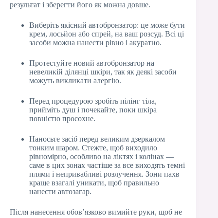
результат і зберегти його як можна довше.
Виберіть якісний автобронзатор: це може бути
крем, лосьйон або спрей, на ваш розсуд. Всі ці
засоби можна нанести рівно і акуратно.
Протестуйте новий автобронзатор на
невеликій ділянці шкіри, так як деякі засоби
можуть викликати алергію.
Перед процедурою зробіть пілінг тіла,
прийміть душ і почекайте, поки шкіра
повністю просохне.
Наносьте засіб перед великим дзеркалом
тонким шаром. Стежте, щоб виходило
рівномірно, особливо на ліктях і колінах —
саме в цих зонах частіше за все виходять темні
плями і непривабливі розлучення. Зони пахв
краще взагалі уникати, щоб правильно
нанести автозагар.
Після нанесення обов’язково вимийте руки, щоб не