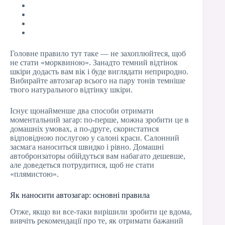
Головне правило тут таке — не захоплюйтеся, щоб
не стати «морквиною». Занадто темний відтінок
шкіри додасть вам вік і буде виглядати неприродно.
Вибирайте автозагар всього на пару тонів темніше
твого натурального відтінку шкіри.
Існує щонайменше два способи отримати
моментальний загар: по‑перше, можна зробити це в
домашніх умовах, а по-друге, скористатися
відповідною послугою у салоні краси. Салонний
засмага наноситься швидко і рівно. Домашні
автобронзаторы обійдуться вам набагато дешевше,
але доведеться потрудитися, щоб не стати
«плямистою».
Як наносити автозагар: основні правила
Отже, якщо ви все-таки вирішили зробити це вдома,
вивчіть рекомендації про те, як отримати бажаний