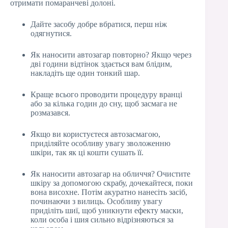
отримати помаранчеві долоні.
Дайте засобу добре вбратися, перш ніж
одягнутися.
Як наносити автозагар повторно? Якщо через
дві години відтінок здається вам блідим,
накладіть ще один тонкий шар.
Краще всього проводити процедуру вранці
або за кілька годин до сну, щоб засмага не
розмазався.
Якщо ви користуєтеся автозасмагою,
приділяйте особливу увагу зволоженню
шкіри, так як ці кошти сушать її.
Як наносити автозагар на обличчя? Очистите
шкіру за допомогою скрабу, дочекайтеся, поки
вона висохне. Потім акуратно нанесіть засіб,
починаючи з вилиць. Особливу увагу
приділіть шиї, щоб уникнути ефекту маски,
коли особа і шия сильно відрізняються за