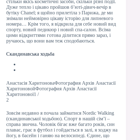
стільки якісь косметичні засоби, скільки різні події.
Дуже тепло і цікаво пройшов б’юті-дівич-вечір в
бутіку Chanel; я щойно прилетіла з Парижа, де ми
знімали неймовірно цікаву історію для липневого
номера… Крім того, я відкрила для себе новий вид
спорту, новий педикюр і новий спа-салон. Всіма
цими відкриттями готова ділитися прямо зараз, і
ручаюсь, що вони вам теж сподобаються.
Скандинавська ходьба
Анастасія ХаритоноваФотография Архів Анастасії
ХаритоновойФотография Архів Анастасії
Харитонової1 /
2
Зовсім недавно я почала займатися Nordic Walking
(скандинавської ходьбою). Спорт в нашій сім’ї –
справа звична. Чоловік бігає вже багато років, син
плаває, грає в футбол і гойдається в залі, я ходжу на
йогу, в басейн і ганяю на велосипеді. Єдине, що