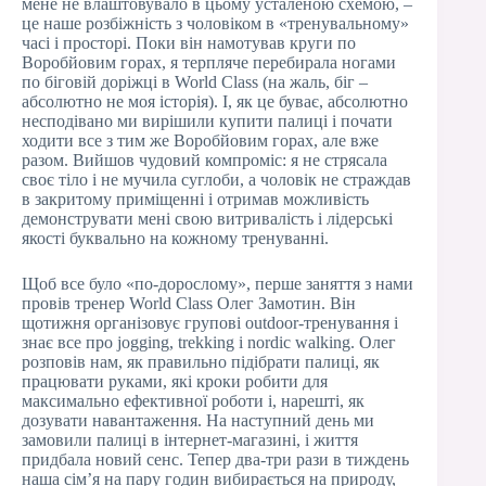
мене не влаштовувало в цьому усталеною схемою, –
це наше розбіжність з чоловіком в «тренувальному»
часі і просторі. Поки він намотував круги по
Воробйовим горах, я терпляче перебирала ногами
по біговій доріжці в World Class (на жаль, біг –
абсолютно не моя історія). І, як це буває, абсолютно
несподівано ми вирішили купити палиці і почати
ходити все з тим же Воробйовим горах, але вже
разом. Вийшов чудовий компроміс: я не стрясала
своє тіло і не мучила суглоби, а чоловік не страждав
в закритому приміщенні і отримав можливість
демонструвати мені свою витривалість і лідерські
якості буквально на кожному тренуванні.
Щоб все було «по-дорослому», перше заняття з нами
провів тренер World Class Олег Замотин. Він
щотижня організовує групові outdoor-тренування і
знає все про jogging, trekking і nordic walking. Олег
розповів нам, як правильно підібрати палиці, як
працювати руками, які кроки робити для
максимально ефективної роботи і, нарешті, як
дозувати навантаження. На наступний день ми
замовили палиці в інтернет-магазині, і життя
придбала новий сенс. Тепер два-три рази в тиждень
наша сім’я на пару годин вибирається на природу,