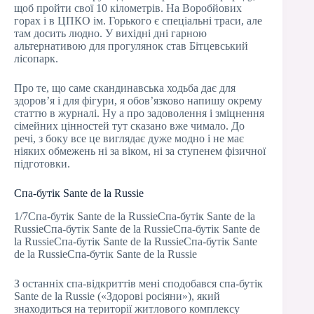
щоб пройти свої 10 кілометрів. На Воробйових
горах і в ЦПКО ім. Горького є спеціальні траси, але
там досить людно. У вихідні дні гарною
альтернативою для прогулянок став Бітцевський
лісопарк.
Про те, що саме скандинавська ходьба дає для
здоров’я і для фігури, я обов’язково напишу окрему
статтю в журналі. Ну а про задоволення і зміцнення
сімейних цінностей тут сказано вже чимало. До
речі, з боку все це виглядає дуже модно і не має
ніяких обмежень ні за віком, ні за ступенем фізичної
підготовки.
Спа-бутік Sante de la Russie
1/7Спа-бутік Sante de la RussieСпа-бутік Sante de la
RussieСпа-бутік Sante de la RussieСпа-бутік Sante de
la RussieСпа-бутік Sante de la RussieСпа-бутік Sante
de la RussieСпа-бутік Sante de la Russie
З останніх спа-відкриттів мені сподобався спа-бутік
Sante de la Russie («Здорові росіяни»), який
знаходиться на території житлового комплексу