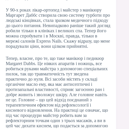
У 90-х роках лікар-ортопед і майстер з манікюру
Маргарет Даббс створила свою систему турботи про
людські кінцівках, стала зразком медичного підходу
до цього питання. Невипадково раніше такий догляд
робили тільки в клініках і великих спа. Тепер його
можна спробувати і в Москві, правда, тільки в
мережі салонів Express Nails. Скажу відразу, що мене
порадували ціни, вони цілком прийнятні.
Тепер, власне, про те, що таке манікюр і педикюр
Margaret Dabbs. Це ніяких апаратів і ножиць, все
робиться руками майстра з допомогою спеціальних
пилок, так що травматичність тут зведена
практично до нуля. Всі засоби містять у складі
органічне масло ему, яка має антисептичні і
протизапальні властивості, сприяє загоєнню ран і
добре живить і зволожує шкіру. Але головне навіть
не це. Головне – що цей відхід поєднаний з
терапевтичним ефектом від рефлексології і
кисневого відновлення. На практиці це означає, що
під час процедури майстер робить вам за
рефлекторним точкам один з трьох масажів, а ви в
цей час дихати киснем, що подається за допомогою