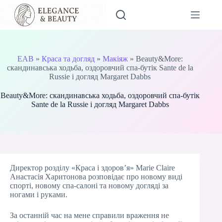
Перейти
до
вмісту
EAB
»
Краса та догляд
»
Макіяж
»
Beauty&More:
скандинавська ходьба, оздоровчий спа-бутік Sante de la
Russie і догляд Margaret Dabbs
Beauty&More: скандинавська ходьба, оздоровчий спа-бутік
Sante de la Russie і догляд Margaret Dabbs
Директор розділу «Краса і здоров’я» Marie Claire
Анастасія Харитонова розповідає про новому виді
спорті, новому спа-салоні та новому догляді за
ногами і руками.
За останній час на мене справили враження не