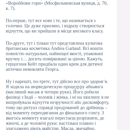
«Воробйови гори» (Мосфильмовская вулиця, д. 70,
к. 7).
По-перше, тут все нове і те, що називається з
голочки. Це дуже приємно, і відразу створюється
відчуття, що ви прийшли в місце високого класу.
По-друге, тут і тільки тут представлена культова
британська косметика Andrea Garland. Всі кошти
повністю натуральні, найвищої якості, упаковані
вручну і… досить помірковані за ціною. Кажуть,
герцогиня Кейт придбала один крем для дитячої
аптечки немовляти Георга.
Ну і нарешті, по-третє, тут дійсно все про здоров’я.
Я ходила на аюрведическую процедуру абхьянга
(масляний масаж в чотири руки). Його робили
фахівці з Індії – чоловік і жінка, і ні на хвилину я не
випробувала відчуття незручності або дискомфорту,
тому що ритуал справді продуманий до дрібниць –
від моменту переодягання до фінального гонгу. З
якогось моменту взагалі перестаєш розрізняти, де
жіночі, а де чоловічі руки: настільки плавно і
злагоджено діють майстри. Масла, звичайно,