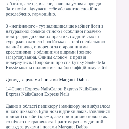
забагато, але це, власне, головна умова аюрведи.
Зате потім відчуваєш себе абсолютно спокійно,
розслаблено, гармонійно.
З «непізнаного» тут залишився ще кабінет йоги з
натуральної соляної стіною і особливої подачею
повітря для дихальних практик; східний сьют з
турецькою лазнею і російська сьют зі спеціальною
парної піччю, створеної за старовинними
кресленнями, з обливними відрами і зоною
загартовування. Одним словом, є привід
повернутися. Подробиці про спа-бутіку Sante de la
Russie можна подивитися на його офіційному сайті.
Догляд за руками і ногами Margaret Dabbs
1/4Салон Express NailsСалон Express NailsСалон
Express NailsСалон Express Nails
Давно в області педикюру і манікюру не відбувалося
нічого цікавого. Були нові відтінки лаків, з’являлися
приємні скраби і креми, але принципово нового як-
то нічого не траплялося. І раптом раз – медичний
догляд за руками і ногами Margaret Dabbs.