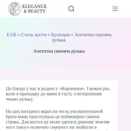
Перейти
до
вмісту
EAB
»
Стиль життя
»
Кулінарія
»
Апетитна свиняча
рулька
Апетитна свиняча рулька
Це блюдо у нас в родині є «Коронним». І кожен раз,
коли я приходжу до мами в гості, з нетерпінням
чекаю рульку.
На цих вихідних якраз на честь увольнительной
брата мама приготувала це неймовірно смачна
страва. Для когось це може здатися дивним: мовляв
чого такого незвично смачного ви знайшли в