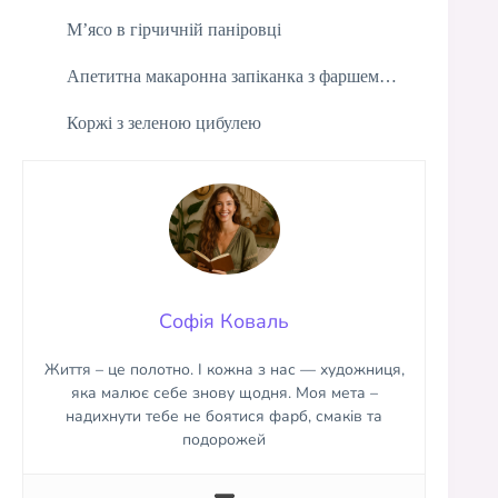
М’ясо в гірчичній паніровці
Апетитна макаронна запіканка з фаршем…
Коржі з зеленою цибулею
Софія Коваль
Життя – це полотно. І кожна з нас — художниця,
яка малює себе знову щодня. Моя мета –
надихнути тебе не боятися фарб, смаків та
подорожей