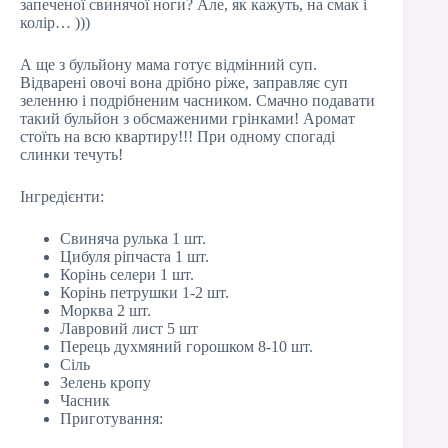
запеченої свинячої ноги? Але, як кажуть, на смак і
колір… )))
А ще з бульйону мама готує відмінний суп.
Відварені овочі вона дрібно ріже, заправляє суп
зеленню і подрібненим часником. Смачно подавати
такий бульйон з обсмаженими грінками! Аромат
стоїть на всю квартиру!!! При одному спогаді
слинки течуть!
Інгредієнти:
Свиняча рулька 1 шт.
Цибуля ріпчаста 1 шт.
Корінь селери 1 шт.
Корінь петрушки 1-2 шт.
Морква 2 шт.
Лавровий лист 5 шт
Перець духмяний горошком 8-10 шт.
Сіль
Зелень кропу
Часник
Приготування: