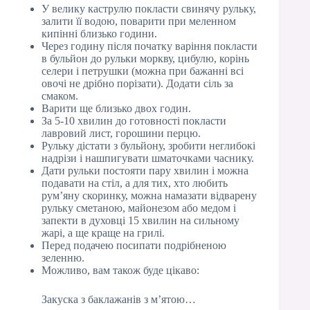
У велику каструлю покласти свинячу рульку,
залити її водою, поварити при меленном
кипінні близько години.
Через годину після початку варіння покласти
в бульйон до рульки моркву, цибулю, корінь
селери і петрушки (можна при бажанні всі
овочі не дрібно порізати). Додати сіль за
смаком.
Варити ще близько двох годин.
За 5-10 хвилин до готовності покласти
лавровий лист, горошини перцю.
Рульку дістати з бульйону, зробити неглибокі
надрізи і нашпигувати шматочками часнику.
Дати рульки постояти пару хвилин і можна
подавати на стіл, а для тих, хто любить
рум’яну скоринку, можна намазати відварену
рульку сметаною, майонезом або медом і
запекти в духовці 15 хвилин на сильному
жарі, а ще краще на грилі.
Перед подачею посипати подрібненою
зеленню.
Можливо, вам також буде цікаво:
Закуска з баклажанів з м’ятою…