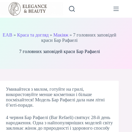
Перейти
до
вмісту
EAB
»
Краса та догляд
»
Макіяж
»
7 головних заповідей
краси Бар Рафаелі
7 головних заповідей краси Бар Рафаелі
Умивайтеся з милом, готуйте на грилі,
використовуйте менше косметики і більше
посміхайтеся! Модель Бар Рафаелі дала нам літні
б’юті-поради.
4 червня Бар Рафаелі (Bar Refaeli) святкує 28-й день
народження. Одна з найпопулярніших моделей світу
закликає жінок до природності і здорового способу