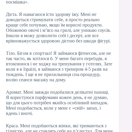
посмішка».
Дієта. Я намагаюся їсти здорову їжу. Мені не
доводиться стримувати себе, я просто реально
краще себе почуваю, якщо їм корисні продукти.
Обожнюю овочі і м’ясо на грилі, але уникаю соусів.
Інколи я можу дозволити собі і десерт, але все
врівноважується здоровою дієтою без шкоди фігурі.
Тіло. Бігом в спортзал! Я займаюся фітнесом, але не
так часто, як хотілося б. У мене багато переїздів, я
втомлююся і не ходжу на тренування у готелях. Зате
коли я в Ізраїлі, я займаюся з тренером 4-5 разів на
тиждень. І ще я не прихильниця спа-процедур,
волію сеанси масажу на дому.
Аромат. Мені завжди подобалися делікатні пахощі.
Я користуюся парфумами кожен день, я не думаю,
що для цього потрібен якийсь особливий випадок.
Мені подобається, коли у мене є «свій» запах, і
вдень і вночі.
Краса. Мені подобаються жінки, які тримаються з
гідністю, але не ставлять себе на п’єдестал. Для мене