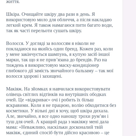
життя.
Шкіра. Очищайте шкіру два рази в день. Я
використовую мило для обличчя, а після накладаю
легкий крем. Я також намагаюся пити багато води,
так як часті перельоти сушать шкіру.
Волосся. У догляді за волоссям я ніколи не
покладаюся на якийсь один бренд. Кожен раз, коли
у мене закінчується шампунь, я купую засіб іншої
марки, так що я не прив’язана до брендів. Раз на
тиждень я використовую маску-кондиціонер
глибокого дії замість звичайного бальзаму – так мої
волосся здорові і захищені.
Макіяж. На зйомках я навчилася використовувати
олівець світлих відтінків на внутрішніх ободках
очей. Це «відкриває» очі і робить їх більш
яскравими. Коли я не працюю, волію обходитися без
косметики. У вільні дні я хочу, щоб шкіра дихала.
Але, звичайно, я все одно наношу трохи рум’ян і
туш для очей. А кращий рада з макіяжу мені дала
мама: «Неважливо, наскільки досконалий твій
макіяж, єдиний спосіб бути дійсно красивою – це