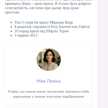
принцеса Діана – ідеал краси. В її очах була доброта
і елегантність, але вона при цьому була дуже
простою.
Топ-5 секретів краси Міранди Керр
8 рецептів стрункості Розі Хантінгтон-Уайтлі
10 порад краси від Шарліз Терон
3 червня 2013
Ніка Левіна
Я вірю, що кожна жінка заслуговує відчувати себе
королевою у своєму власному відображенні