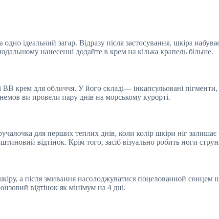
одно ідеальний загар. Відразу після застосування, шкіра набува
подальшому нанесенні додайте в крем на кілька крапель більше.
 BB крем для обличчя. У його складі— інкапсульовані пігменти, 
 немов ви провели пару днів на морському курорті.
иручалочка для перших теплих днів, коли колір шкіри ніг залишає
рштиновий відтінок. Крім того, засіб візуально робить ноги стру
 шкіру, а після змивання насолоджуватися поцелованной сонцем ш
ронзовий відтінок як мінімум на 4 дні.