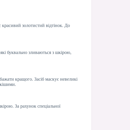
є красивий золотистий відтінок. До
які буквально зливаються з шкірою,
 бажати кращого. Засіб маскує невеликі
нкішими.
кірою. За рахунок спеціальної