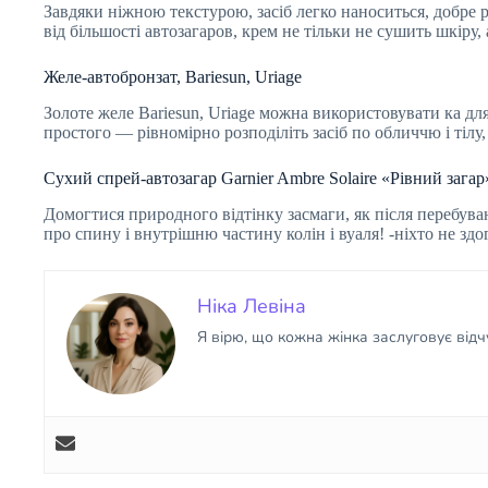
Завдяки ніжною текстурою, засіб легко наноситься, добре р
від більшості автозагаров, крем не тільки не сушить шкіру, 
Желе-автобронзат, Bariesun, Uriage
Золоте желе Bariesun, Uriage можна використовувати ка для
простого — рівномірно розподіліть засіб по обличчю і тілу, 
Сухий спрей-автозагар Garnier Ambre Solaire «Рівний загар
Домогтися природного відтінку засмаги, як після перебува
про спину і внутрішню частину колін і вуаля! -ніхто не зд
Ніка Левіна
Я вірю, що кожна жінка заслуговує від