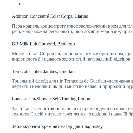
Addition Concentré Eclat Corps, Clarins
Пара крапель концентрату плюс зволожуючий крем для тіла 
речі, колір можна регулювати, щоб досягти «бронзи», при 
BB Milk Lait Corporel, Biotherm
Молочко Lait Corporel працює за таким же принципом, що і
вирівнюють її і надають золотистий натуральний відтінок,
Terracotta Jolies Jambes, Guerlain
Тональний флюїд для ніг Terracotta de Guerlain -паличка-в
дефекти і недоліки шкіри і миттєво надає їй природний бу
Lancaster In-Shower Self-Tanning Lotion
Засіб Lancaster потрібно наносити прямо в душі на вологу
технології засіб миттєво «зчеплення» з шкірою і надає їй б
Зволожуючий крем-автозагар для тіла, Sisley