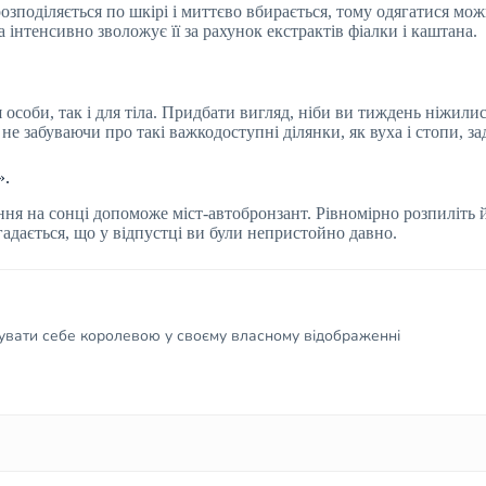
озподіляється по шкірі і миттєво вбирається, тому одягатися мо
а інтенсивно зволожує її за рахунок екстрактів фіалки і каштана.
 особи, так і для тіла. Придбати вигляд, ніби ви тиждень ніжили
не забуваючи про такі важкодоступні ділянки, як вуха і стопи, зад
».
ння на сонці допоможе міст-автобронзант. Рівномірно розпиліть й
огадається, що у відпустці ви були непристойно давно.
чувати себе королевою у своєму власному відображенні