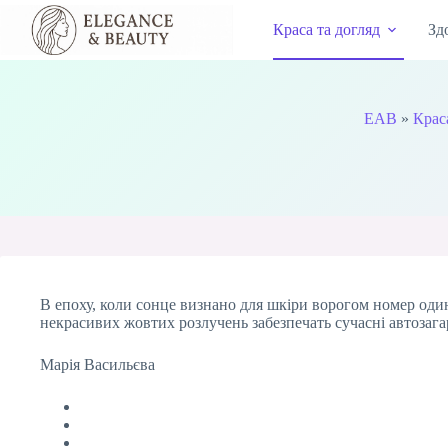
Перейти
до
Краса та догляд
Зд
вмісту
EAB
»
Крас
В епоху, коли сонце визнано для шкіри ворогом номер один,
некрасивих жовтих розлучень забезпечать сучасні автозага
Марія Васильєва