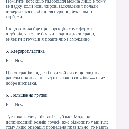
Помітити корекцію підборіддя можна лише в тому
випадку, коли нові жирові відкладення почали
повертатися на обличчя нерівно, буквально
горбами.
Якщо ж мова йде про корекцію саме форми
підборіддя, то, не бачачи людини до операції,
виявити втручання практично неможливо.
5. Блефаропластика
East News
Цю операцію видає тільки той факт, що людина
раптом починає виглядати значно свіжіше — наче
добре виспався.
6. Збільшення грудей
East News
Тут така ж ситуація, як і з губами. Мода на
неприродний розмір грудей вже відходить у минуле,
тому якщо операція проведена правильно, то навіть