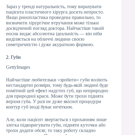
Зараз у тренді натуральність, тому вирахувати
пацієнта пластичного хірурга досить непросто.
Якщо ринопластика проведена правильно, то
визначити хірургічне втручання може тільки
досвідчений погляд доктора. Найчастіше такий
носик видає абсолютна ідеальність — він ніби
виділяється на обличчі людини своєю
симетричністю і дуже акуратною формою.
2. Губи
GettyImages
Найчастіше любительки «зробити» губи воліють
нестандартні розміри, тому будь-якій людині буде
помітний цей ефект надутих губ, що неприродно
для природної краси. Може бути трохи піднята
верхня губа. У разі не дуже якісної процедури
контур губ іноді буває нечітким.
Але, коли пацієнт звертається з проханням лише
злегка підкоригувати губи, підняти куточки або
трохи додати обсяг, то таку роботу складно