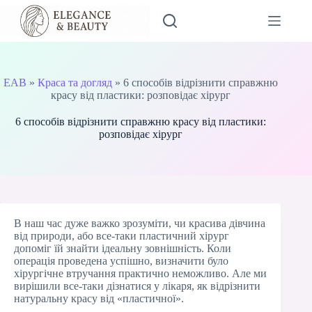
Перейти
до
вмісту
EAB
»
Краса та догляд
»
6 способів відрізнити справжню
красу від пластики: розповідає хірург
6 способів відрізнити справжню красу від пластики:
розповідає хірург
В наш час дуже важко зрозуміти, чи красива дівчина
від природи, або все-таки пластичний хірург
допоміг їй знайти ідеальну зовнішність. Коли
операція проведена успішно, визначити було
хірургічне втручання практично неможливо. Але ми
вирішили все-таки дізнатися у лікаря, як відрізнити
натуральну красу від «пластичної».