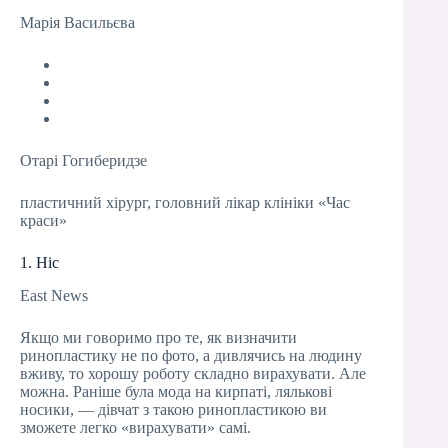
Марія Васильєва
Отарі Гогиберидзе
пластичний хірург, головний лікар клініки «Час
краси»
1. Ніс
East News
Якщо ми говоримо про те, як визначити
ринопластику не по фото, а дивлячись на людину
вживу, то хорошу роботу складно вирахувати. Але
можна. Раніше була мода на кирпаті, лялькові
носики, — дівчат з такою ринопластикою ви
зможете легко «вирахувати» самі.