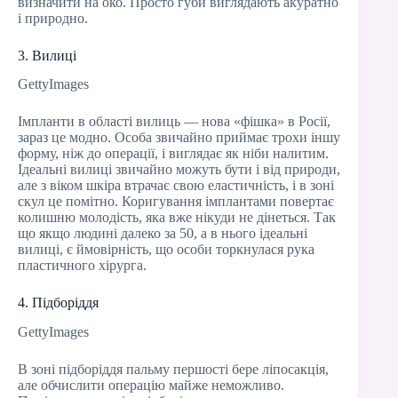
визначити на око. Просто губи виглядають акуратно
і природно.
3. Вилиці
GettyImages
Імпланти в області вилиць — нова «фішка» в Росії,
зараз це модно. Особа звичайно приймає трохи іншу
форму, ніж до операції, і виглядає як ніби налитим.
Ідеальні вилиці звичайно можуть бути і від природи,
але з віком шкіра втрачає свою еластичність, і в зоні
скул це помітно. Коригування імплантами повертає
колишню молодість, яка вже нікуди не дінеться. Так
що якщо людині далеко за 50, а в нього ідеальні
вилиці, є ймовірність, що особи торкнулася рука
пластичного хірурга.
4. Підборіддя
GettyImages
В зоні підборіддя пальму першості бере ліпосакція,
але обчислити операцію майже неможливо.