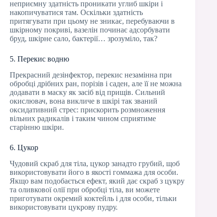
неприємну здатність проникати углиб шкіри і
накопичуватися там. Оскільки здатність
притягувати при цьому не зникає, перебуваючи в
шкірному покриві, вазелін починає адсорбувати
бруд, шкірне сало, бактерії… зрозуміло, так?
5. Перекис водню
Прекрасний дезінфектор, перекис незамінна при
обробці дрібних ран, порізів і саден, але її не можна
додавати в маску як засіб від прищів. Сильний
окислювач, вона викличе в шкірі так званий
оксидативний стрес: прискорить розмноження
вільних радикалів і таким чином сприятиме
старінню шкіри.
6. Цукор
Чудовий скраб для тіла, цукор занадто грубий, щоб
використовувати його в якості гоммажа для особи.
Якщо вам подобається ефект, який дає скраб з цукру
та оливкової олії при обробці тіла, ви можете
приготувати окремий коктейль і для особи, тільки
використовувати цукрову пудру.