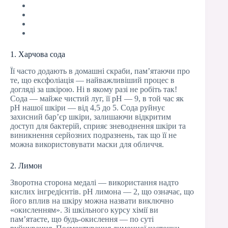
1. Харчова сода
Її часто додають в домашні скраби, пам’ятаючи про
те, що ексфоліація — найважливіший процес в
догляді за шкірою. Ні в якому разі не робіть так!
Сода — майже чистий луг, її pH — 9, в той час як
pH нашої шкіри — від 4,5 до 5. Сода руйнує
захисний бар’єр шкіри, залишаючи відкритим
доступ для бактерій, сприяє зневоднення шкіри та
виникнення серйозних подразнень, так що її не
можна використовувати маски для обличчя.
2. Лимон
Зворотна сторона медалі — використання надто
кислих інгредієнтів. pH лимона — 2, що означає, що
його вплив на шкіру можна назвати виключно
«окисленням». Зі шкільного курсу хімії ви
пам’ятаєте, що будь-окислення — по суті