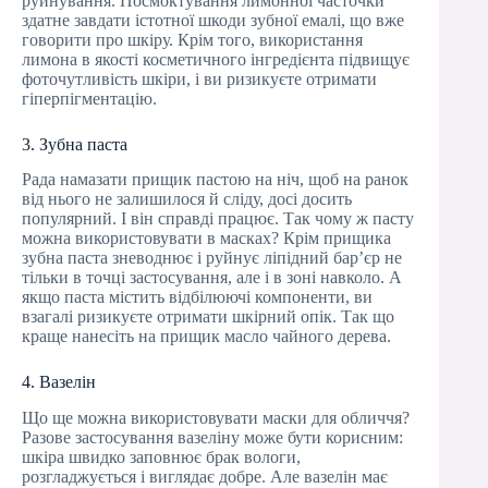
руйнування. Посмоктування лимонної часточки
здатне завдати істотної шкоди зубної емалі, що вже
говорити про шкіру. Крім того, використання
лимона в якості косметичного інгредієнта підвищує
фоточутливість шкіри, і ви ризикуєте отримати
гіперпігментацію.
3. Зубна паста
Рада намазати прищик пастою на ніч, щоб на ранок
від нього не залишилося й сліду, досі досить
популярний. І він справді працює. Так чому ж пасту
можна використовувати в масках? Крім прищика
зубна паста зневоднює і руйнує ліпідний бар’єр не
тільки в точці застосування, але і в зоні навколо. А
якщо паста містить відбілюючі компоненти, ви
взагалі ризикуєте отримати шкірний опік. Так що
краще нанесіть на прищик масло чайного дерева.
4. Вазелін
Що ще можна використовувати маски для обличчя?
Разове застосування вазеліну може бути корисним:
шкіра швидко заповнює брак вологи,
розгладжується і виглядає добре. Але вазелін має