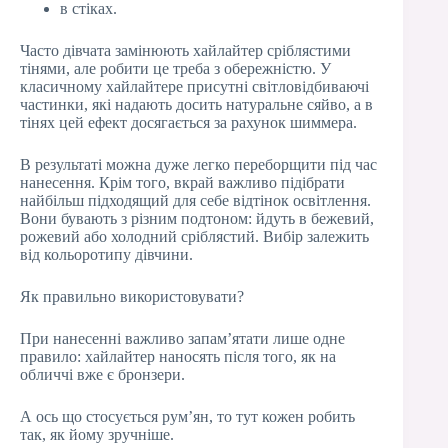
в стіках.
Часто дівчата замінюють хайлайтер сріблястими
тінями, але робити це треба з обережністю. У
класичному хайлайтере присутні світловідбиваючі
частинки, які надають досить натуральне сяйво, а в
тінях цей ефект досягається за рахунок шиммера.
В результаті можна дуже легко переборщити під час
нанесення. Крім того, вкрай важливо підібрати
найбільш підходящий для себе відтінок освітлення.
Вони бувають з різним подтоном: йдуть в бежевий,
рожевий або холодний сріблястий. Вибір залежить
від кольоротипу дівчини.
Як правильно використовувати?
При нанесенні важливо запам’ятати лише одне
правило: хайлайтер наносять після того, як на
обличчі вже є бронзери.
А ось що стосується рум’ян, то тут кожен робить
так, як йому зручніше.