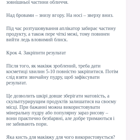
зовнішньої частини обличчя.
Над бровами – знизу вгору. На носі – зверху вниз.
Під час розтушовування аплікатор забирає частину
продукту, а також пере чіткі межі, тому повинен
вийти ледь вловимий блиск.
Крок 4. Закріпити результат
Після того, як макіяж зроблений, треба дати
косметиці хвилин 5-10 повністю закріпитися. Потім
слід взяти звичайну пудру, щоб зафіксувати
результат.
Це дозволить шкірі довше зберігати матовість, а
скульптурирущим продуктів залишатися на своєму
місці. При бажанні можна використовувати
мінеральну пудру або популярну зараз рисову –
вони практично безбарвні, але добре тримаються і
не забивають пори.
Яка кисть для макіяжу для чого використовується?