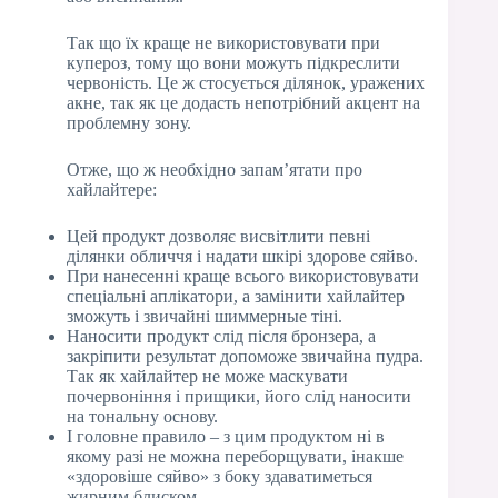
Так що їх краще не використовувати при
купероз, тому що вони можуть підкреслити
червоність. Це ж стосується ділянок, уражених
акне, так як це додасть непотрібний акцент на
проблемну зону.
Отже, що ж необхідно запам’ятати про
хайлайтере:
Цей продукт дозволяє висвітлити певні
ділянки обличчя і надати шкірі здорове сяйво.
При нанесенні краще всього використовувати
спеціальні аплікатори, а замінити хайлайтер
зможуть і звичайні шиммерные тіні.
Наносити продукт слід після бронзера, а
закріпити результат допоможе звичайна пудра.
Так як хайлайтер не може маскувати
почервоніння і прищики, його слід наносити
на тональну основу.
І головне правило – з цим продуктом ні в
якому разі не можна переборщувати, інакше
«здоровіше сяйво» з боку здаватиметься
жирним блиском.