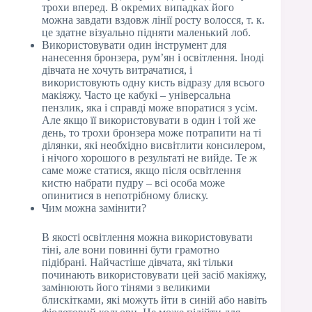
трохи вперед. В окремих випадках його
можна завдати вздовж лінії росту волосся, т. к.
це здатне візуально підняти маленький лоб.
Використовувати один інструмент для
нанесення бронзера, рум’ян і освітлення. Іноді
дівчата не хочуть витрачатися, і
використовують одну кисть відразу для всього
макіяжу. Часто це кабукі – універсальна
пензлик, яка і справді може впоратися з усім.
Але якщо її використовувати в один і той же
день, то трохи бронзера може потрапити на ті
ділянки, які необхідно висвітлити консилером,
і нічого хорошого в результаті не вийде. Те ж
саме може статися, якщо після освітлення
кистю набрати пудру – всі особа може
опинитися в непотрібному блиску.
Чим можна замінити?
В якості освітлення можна використовувати
тіні, але вони повинні бути грамотно
підібрані. Найчастіше дівчата, які тільки
починають використовувати цей засіб макіяжу,
замінюють його тінями з великими
блискітками, які можуть йти в синій або навіть