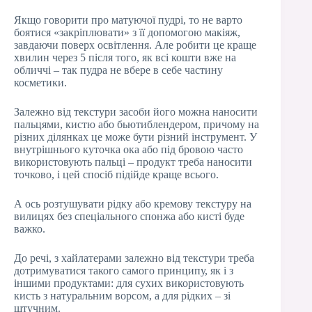
Якщо говорити про матуючої пудрі, то не варто
боятися «закріплювати» з її допомогою макіяж,
завдаючи поверх освітлення. Але робити це краще
хвилин через 5 після того, як всі кошти вже на
обличчі – так пудра не вбере в себе частину
косметики.
Залежно від текстури засоби його можна наносити
пальцями, кистю або бьютиблендером, причому на
різних ділянках це може бути різний інструмент. У
внутрішнього куточка ока або під бровою часто
використовують пальці – продукт треба наносити
точково, і цей спосіб підійде краще всього.
А ось розтушувати рідку або кремову текстуру на
вилицях без спеціального спонжа або кисті буде
важко.
До речі, з хайлатерами залежно від текстури треба
дотримуватися такого самого принципу, як і з
іншими продуктами: для сухих використовують
кисть з натуральним ворсом, а для рідких – зі
штучним.