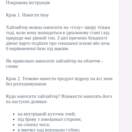
Покрокова інструкція
Крок 1. Нанести базу
Хайлайтер можна наносити на «голу» шкіру тільки
тоді, коли вона знаходиться в ідеальному стані і від
природи має рівний тон. З цієї причини більшості
дівчат варто подбати про тональної основі або хоча
б вирівнюючої бази під макіяж.
Як правильно наносити хайлайтер на обличчя –
схема:
Крок 2. Точково нанести продукт відразу на всі зони
без розтушовування
Куди наносити хайлайтер? Візажисти наносять його
на наступні ділянки:
на внутрішній куточок очей;
під брову з зовнішньої сторони;
на спинку носа;
в ямочку над верхньою губою;