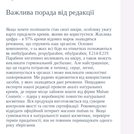
Важлива порада від редакції
Якщо хочете поліпшити стан своєї шкіри, особливу увагу
варто приділити кремів, якими ви користуєтеся. Жахлива
цифра – в 97% кремів відомих марок знаходяться
речовини, що отруюють наш організм. Основні
компоненти, з-за яких всі біди на етикетках позначаються
як methylparaben, propylparaben, ethylparaben, Е214-Е219.
Парабени негативно впливають на шкіру, а також можуть
викликати гормональний дисбаланс. Але найстрашніше,
що ця гидота потрапляє в печінку, серце, легені,
накопичується в органах і може викликати онкологічні
захворювання. Ми радимо відмовитися від використання
засобів, у яких знаходяться дані речовини. Нещодавно
експерти нашої редакції провели аналіз натуральних
кремів, де перше місце зайняли кошти від фірми Mulsan
Cosmetic – лідера у виробництві повністю натуральної
косметики. Вся продукція виготовляється під суворим
контролем якості та систем сертифікації. Рекомендуємо
відвідати офіційний інтернет магазин mulsan.ru. Якщо
сумніваєтеся в натуральності вашої косметики, перевірте
термін придатності, він не повинен перевищувати одного
року зберігання.