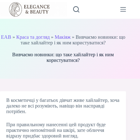
Перейти
до
вмісту
EAB
»
Краса та догляд
»
Макіяж
»
Вивчаємо новинки: що
таке хайлайтер і як ним користуватися?
Вивчаємо новинки: що таке хайлайтер і як ним
користуватися?
В косметичці у багатьох дівчат живе хайлайтер, хоча
далеко не всі розуміють, навіщо він насправді
потрібен.
При правильному нанесенні цей продукт буде
практично непомітний на шкірі, зате обличчя
відразу придбає здоровий вигляд.