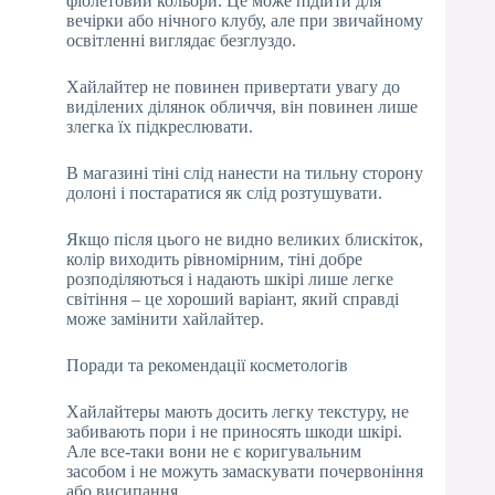
фіолетовий кольори. Це може підійти для
вечірки або нічного клубу, але при звичайному
освітленні виглядає безглуздо.
Хайлайтер не повинен привертати увагу до
виділених ділянок обличчя, він повинен лише
злегка їх підкреслювати.
В магазині тіні слід нанести на тильну сторону
долоні і постаратися як слід розтушувати.
Якщо після цього не видно великих блискіток,
колір виходить рівномірним, тіні добре
розподіляються і надають шкірі лише легке
світіння – це хороший варіант, який справді
може замінити хайлайтер.
Поради та рекомендації косметологів
Хайлайтеры мають досить легку текстуру, не
забивають пори і не приносять шкоди шкірі.
Але все-таки вони не є коригувальним
засобом і не можуть замаскувати почервоніння
або висипання.