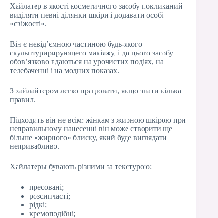
Хайлатер в якості косметичного засобу покликаний
виділяти певні ділянки шкіри і додавати особі
«свіжості».
Він є невід’ємною частиною будь-якого
скульптуририрующего макіяжу, і до цього засобу
обов’язково вдаються на урочистих подіях, на
телебаченні і на модних показах.
З хайлайтером легко працювати, якщо знати кілька
правил.
Підходить він не всім: жінкам з жирною шкірою при
неправильному нанесенні він може створити ще
більше «жирного» блиску, який буде виглядати
непривабливо.
Хайлатеры бувають різними за текстурою:
пресовані;
розсипчасті;
рідкі;
кремоподібні;