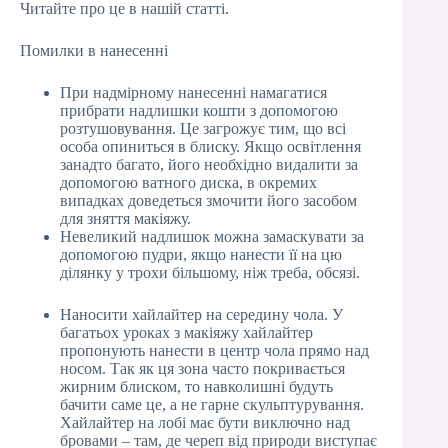
Читайте про це в нашій статті.
Помилки в нанесенні
При надмірному нанесенні намагатися
прибрати надлишки кошти з допомогою
розтушовування. Це загрожує тим, що всі
особа опиниться в блиску. Якщо освітлення
занадто багато, його необхідно видалити за
допомогою ватного диска, в окремих
випадках доведеться змочити його засобом
для зняття макіяжу.
Невеликий надлишок можна замаскувати за
допомогою пудри, якщо нанести її на цю
ділянку у трохи більшому, ніж треба, обсязі.
Наносити хайлайтер на середину чола. У
багатьох уроках з макіяжу хайлайтер
пропонують нанести в центр чола прямо над
носом. Так як ця зона часто покривається
жирним блиском, то навколишні будуть
бачити саме це, а не гарне скульптурування.
Хайлайтер на лобі має бути виключно над
бровами – там, де череп від природи виступає