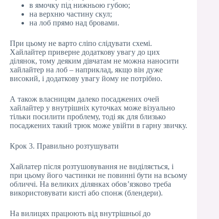
в ямочку під нижньою губою;
на верхню частину скул;
на лоб прямо над бровами.
При цьому не варто сліпо слідувати схемі.
Хайлайтер приверне додаткову увагу до цих
ділянок, тому деяким дівчатам не можна наносити
хайлайтер на лоб – наприклад, якщо він дуже
високий, і додаткову увагу йому не потрібно.
А також власницям далеко посаджених очей
хайлайтер у внутрішніх куточках може візуально
тільки посилити проблему, тоді як для близько
посаджених такий трюк може увійти в гарну звичку.
Крок 3. Правильно розтушувати
Хайлатер після розтушовування не виділяється, і
при цьому його частинки не повинні бути на всьому
обличчі. На великих ділянках обов’язково треба
використовувати кисті або спонж (блендери).
На вилицях працюють від внутрішньої до